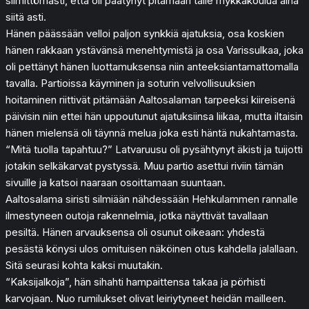
silmittömästi, että oli päätynyt pitämään tälle mykkäkoulua aina
siitä asti.
Hänen päässään velloi paljon synkkiä ajatuksia, osa koskien
hänen rakkaan ystävänsä menehtymistä ja osa Varissulkaa, joka
oli pettänyt hänen luottamuksensa niin anteeksiantamattomalla
tavalla. Partioissa käyminen ja soturin velvollisuuksien
hoitaminen riittivät pitämään Aaltosalaman tarpeeksi kiireisenä
päivisin niin ettei hän uppoutunut ajatuksiinsa liikaa, mutta iltaisin
hänen mielensä oli täynnä melua joka esti häntä nukahtamasta.
“Mitä tuolla tapahtuu?” Latvaruusu oli pysähtynyt äkisti ja tuijotti
jotakin selkäkarvat pystyssä. Muu partio asettui riviin tämän
sivuille ja katsoi naaraan osoittamaan suuntaan.
Aaltosalama siristi silmiään nähdessään Hehkulammen rannalle
ilmestyneen outoja rakennelmia, jotka näyttivät tavallaan
pesiltä. Hänen arvauksensa oli osunut oikeaan: yhdestä
pesästä könysi ulos omituisen näköinen otus kahdella jalallaan.
Sitä seurasi kohta kaksi muutakin.
“Kaksijalkoja”, hän sihahti hampaittensa takaa ja pörhisti
karvojaan. Nuo rumilukset olivat leiriytyneet heidän mailleen.