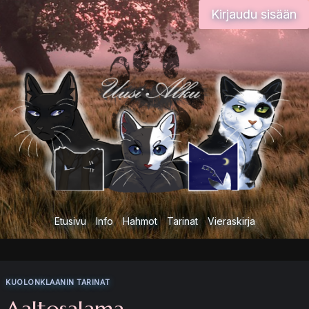
Siirry
Kirjaudu sisään
sisältöön
Etusivu
Info
Hahmot
Tarinat
Vieraskirja
KUOLONKLAANIN TARINAT
Aaltosalama