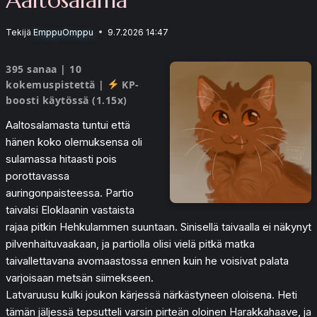
Tekijä
EmppuOmppu
9.7.2026 14:47
395 sanaa | 10
kokemuspistettä |
KP-
boosti käytössä (1.15x)
Aaltosalamasta tuntui että
hänen koko olemuksensa oli
sulamassa hitaasti pois
porottavassa
auringonpaisteessa. Partio
taivalsi Eloklaanin vastaista
rajaa pitkin Hehkulammen suuntaan. Sinisellä taivaalla ei näkynyt
pilvenhaituvaakaan, ja partiolla olisi vielä pitkä matka
taivallettavana avomaastossa ennen kuin he voisivat palata
varjoisaan metsän siimekseen.
Latvaruusu kulki joukon kärjessä närkästyneen oloisena. Heti
tämän jäljessä tepsutteli varsin pirteän oloinen Harakkahaave, ja