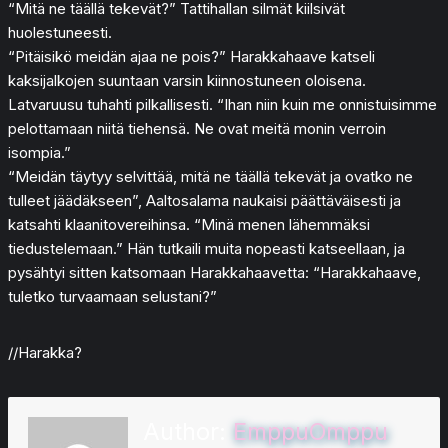
“Mitä ne täällä tekevät?” Tattihallan silmät kiilsivät
huolestuneesti.
“Pitäisikö meidän ajaa ne pois?” Harakkahaave katseli
kaksijalkojen suuntaan varsin kiinnostuneen oloisena.
Latvaruusu tuhahti pilkallisesti. “Ihan niin kuin me onnistuisimme
pelottamaan niitä tiehensä. Ne ovat meitä monin verroin
isompia.”
“Meidän täytyy selvittää, mitä ne täällä tekevät ja ovatko ne
tulleet jäädäkseen”, Aaltosalama naukaisi päättäväisesti ja
katsahti klaanitovereihinsa. “Minä menen lähemmäksi
tiedustelemaan.” Hän tutkaili muita nopeasti katseellaan, ja
pysähtyi sitten katsomaan Harakkahaavetta: “Harakkahaave,
tuletko turvaamaan selustani?”
//Harakka?
Author:
EmppuOmppu