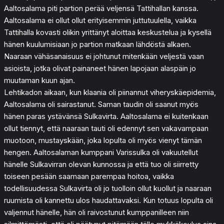
Aaltosalama piti partion perää veljensä Tattihallan kanssa.
Aaltosalama ei ollut ollut erityisemmin juttutuulella, vaikka
Tattihalla kovasti olikin yrittänyt aloittaa keskustelua ja kysellä
hänen kuulumisiaan jo partion matkaan lähdöstä alkaen.
Naaraan vähäsanaisuus ei johtunut mitenkään veljestä vaan
asioista, jotka olivat painaneet hänen lapojaan alaspäin jo
muutaman kuun ajan.
Lehtikadon aikaan, kun klaania oli piinannut viheryskäepidemia,
Aaltosalama oli sairastanut. Saman taudin oli saanut myös
hänen paras ystävänsä Sulkavirta. Aaltosalama ei kuitenkaan
ollut tiennyt, että naaraan tauti oli edennyt sen vakavampaan
muotoon, mustayskään, joka lopulta oli myös vienyt tämän
hengen. Aaltosalaman kumppani Varissulka oli vakuutellut
hänelle Sulkavirran olevan kunnossa ja että tuo oli siirretty
toiseen pesään saamaan parempaa hoitoa, vaikka
todellisuudessa Sulkavirta oli jo tuolloin ollut kuollut ja naaraan
ruumista oli kannettu ulos haudattavaksi. Kun totuus lopulta oli
valjennut hänelle, hän oli raivostunut kumppanilleen niin