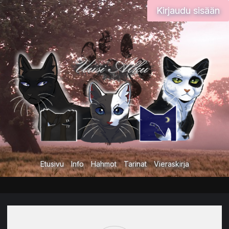
Siirry
Kirjaudu sisään
sisältöön
Etusivu
Info
Hahmot
Tarinat
Vieraskirja