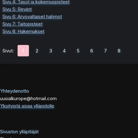
Sivu 4: Tasot ja kokemuspisteet
Sivu 5: Reviirit
Sivu 6: Arvovaltaiset hahmot
Sivu 7: Taitopisteet
Sivu 8: Hakemukset
Sivut:
1
2
3
4
5
6
7
8
Yhteydenotto
uusialkurope@hotmail.com
Yksityistä asiaa ylläpidolle
Sivuston ylläpitäjät