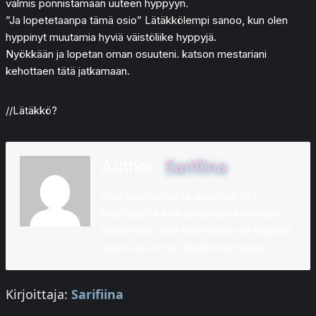
valmis ponnistamaan uuteen hyppyyn.
”Ja lopetetaanpa tämä osio” Lätäkkölempi sanoo, kun olen
hyppinyt muutamia hyviä väistöliike hyppyjä.
Nyökkään ja lopetan oman osuuteni. katson mestariani
kehottaen tätä jatkamaan.
//Lätäkkö?
Author:
Sarifiina
Olen positiivinen ja aktiivinen 13 v
kirjoittaja joka rakastaa juonikuvioiden
keksimistä. Mun hahmoista saa helposti
seuraa jos se on tilanteessa vapaa.
Kirjoittaja:
Sarifiina