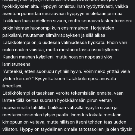
hyökkäyksen alta. Hyppyni onnistuu ihan tyydyttävästi, vaikka
asentoni ponnistaa seuraavaan hyppyyn ei olekaan priimaa.
Loikkaan taas uudelleen sivuun, mutta seuraava laskeutumiseni
onkin hieman huonompi kuin ensimmäinen. Horjahtelen
paikallani, muutaman silmänräpäyksen ja sillä aikaa
Lätäkkölempi on jo uudessa valmiudessa hyökätä. Ehdin vain
niukin naukin väistää, mutta mestarini tassu osuu kylkeeni.
Kaadun maahan kyljelleni, mutta nousen nopeasti ylös
lannistuneena.
”Anteeksi, etten suoriudu nyt niin hyvin. Voimmeko yrittää vielä
yhden kerran?” Kysyn katsoen Lätäkkölempeä anovalla
ilmeelläni.
Lätäkkölempi ei taaskaan varoita tekemisiään ennalta, vaan
lähtee tällä kertaa suoraan hyökkäämään piirun verran
nopeammalla tahdilla. Loikkaan vahvalla hypyllä sivuun ja
mestarini seisookin tyhjän päällä. Innostus loikata mestarin
kimppuun on valtava, mutta hillitsen itseni tehden taas uuden
väistön. Hyppy on täydellinen omalle taitotasolleni ja olen täysin