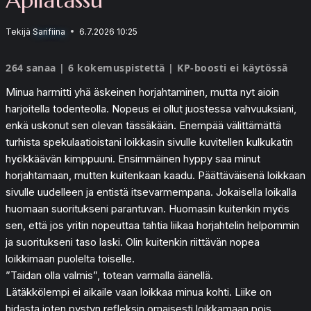
Tekijä
Sarifiina
6.7.2026 10:25
264 sanaa | 6 kokemuspistettä | KP-boosti ei käytössä
Minua harmitti yhä äskeinen horjahtaminen, mutta nyt aioin
harjoitella todenteolla. Nopeus ei ollut juostessa vahvuuksiani,
enkä uskonut sen olevan tässäkään. Enempää välittämättä
turhista spekulaatioistani loikkasin sivulle kuvitellen kulkukatin
hyökkäävän kimppuuni. Ensimmäinen hyppy saa minut
horjahtamaan, mutten kuitenkaan kaadu. Päättäväisenä loikkaan
sivulle uudelleen ja entistä itsevarmempana. Jokaisella loikalla
huomaan suoritukseni parantuvan. Huomasin kuitenkin myös
sen, että jos yritin nopeuttaa tahtia liikaa horjahtelin helpommin
ja suoritukseni taso laski. Olin kuitenkin riittävän nopea
loikkimaan puolelta toiselle.
”Taidan olla valmis”, totean varmalla äänellä.
Lätäkkölempi ei aikaile vaan loikkaa minua kohti. Liike on
hidasta joten pystyn refleksin omaisesti loikkamaan pois