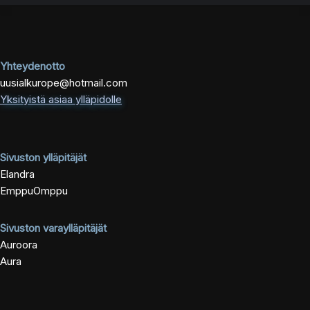
Yhteydenotto
uusialkurope@hotmail.com
Yksityistä asiaa ylläpidolle
Sivuston ylläpitäjät
Elandra
EmppuOmppu
Sivuston varaylläpitäjät
Auroora
Aura