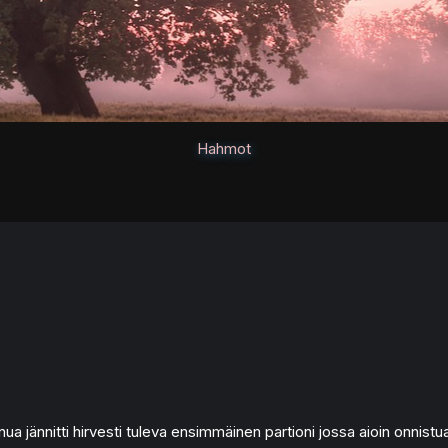
Hahmot
a jännitti hirvesti tuleva ensimmäinen partioni jossa aioin onnistua.