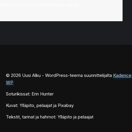
lposti seuraa jos se on tilanteessa vapaa.
© 2026 Uusi Alku - WordPress-teema suunnittelijalta
Kadence
WP
Soturikissat: Erin Hunter
Kuvat: Ylläpito, pelaajat ja Pixabay
Tekstit, tarinat ja hahmot: Ylläpito ja pelaajat