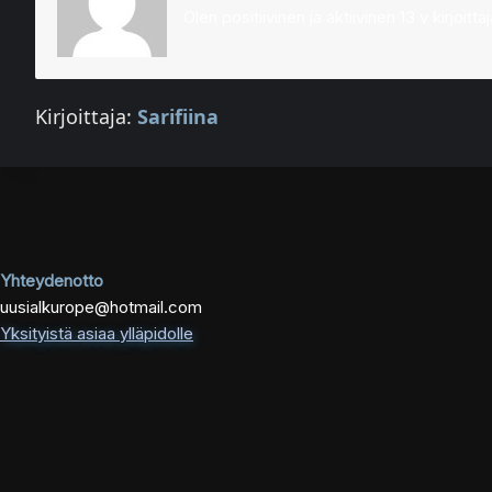
Olen positiivinen ja aktiivinen 13 v kirjo
Kirjoittaja:
Sarifiina
Yhteydenotto
uusialkurope@hotmail.com
Yksityistä asiaa ylläpidolle