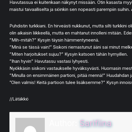
Havutassua ei kuitenkaan näkynyt missään. Otin kasasta myyrän
maistui taivaalliselta ja söinkin sen nopeasti parempiin suihin
Puhdistin turkkiani. En hirveästi nukkunut, mutta silti turkkini
olin aikaisin liikkeellä, mutta en mahtanut innolleni mitään. Ed
”Mih-mitäh?” Kysyin täysin hämmentyneenä.
”Minä se tässä vain!” Siskoni riemastunut ääni sai minut mel
”Miten harjoitukset sujuu?” Kysyin katsoen tähän hymyillen.
”Ihan hyvin” Havutassu vastasi lyhyesti.
Nyökkäsin siskoni vastaukselle hyväksyvästi. Huomasin mestar
”Minulla on ensimmäinen partioni, pitää mennä!” Huudahdan ja 
”Olen valmis! Keitä partioon tulee lisäksemme?” Kysyn innoissa
//Lätäkkö
Author:
Sarifiina