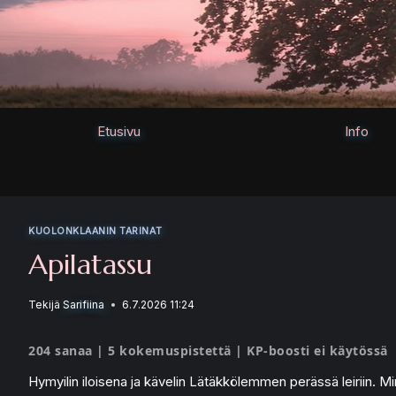
Siirry
sisältöön
Etusivu
Info
KUOLONKLAANIN TARINAT
Apilatassu
Tekijä
Sarifiina
6.7.2026 11:24
204 sanaa | 5 kokemuspistettä | KP-boosti ei käytössä
Hymyilin iloisena ja kävelin Lätäkkölemmen perässä leiriin. Minu