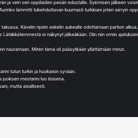
 ja vein sen oppilaiden pesän edustalle. Syömisen jälkeen voisin o
. Aurinko lämmitti tukehduttavan kuumasti turkkiani joten siirryin o
 oli takussa. Kävelin ripein askelin aukealle odottamaan partion alkua
es Lätäkkölemmestä ei näkynyt jälkeäkään. Olin niin omiin ajatuksiini
kein nauramaan. Miten tämä oli pääsytkään yllättämään minut.
ini tutun turkin ja huokaisin syvään.
juoksen mestarini luo iloisena.
ni, mutta asiallisesti.