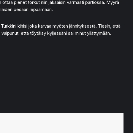
ttaa pienet torkut niin jaksaisin varmasti partiossa. Myyrä
ppilaiden pesään lepäämään.
. Turkkini kihisi joka karvaa myöten jännityksestä. Tiesin, että
 vaipunut, että töytäisy kyljessäni sai minut yllättymään.