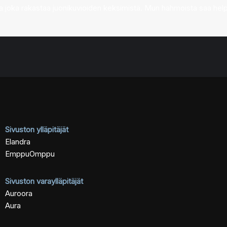
ittaja joka rakastaa juonikuvioiden keksimistä. Mun hahmoista saa he
Sivuston ylläpitäjät
Elandra
EmppuOmppu
Sivuston varaylläpitäjät
Auroora
Aura