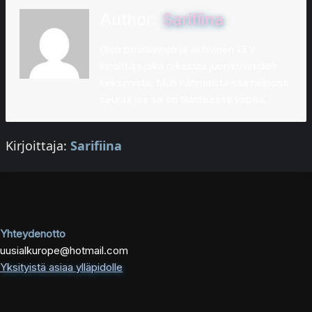
Author:
Sarifiina
Olen positiivinen ja aktiivinen 13 v
kirjoittaja joka rakastaa juonikuvioiden
keksimistä. Mun hahmoista saa helposti
seuraa jos se on tilanteessa vapaa.
Kirjoittaja:
Sarifiina
Yhteydenotto
uusialkurope@hotmail.com
Yksityistä asiaa ylläpidolle