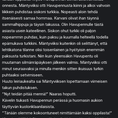
onnesta. Mäntyviiksi otti Havupennusta kiinni ja alkoi vahvoin
liikkein puhdistaa siskoni turkkia. Nopeasti aloin tehdä
itsenäisesti samaa hommaa. Karvani olivat ihan täynnä
sammalhippuja ja täysin takussa. Olin Havupennulle tästä
asiasta usein kateellinen. Siskon ohut turkki oli paljon
nopeammin puhdas, kuin paksu ja kuumalla helteellä todella
epämukava turkkini. Mäntyviiksi kuitenkin oli selittänyt, että
lehtikatona tilanne olisi toisenlainen ja hyötyisin enemmän
paksusta turkistani. Niin kuin yleensäkin Havupentu oli
muutaman silmänräpäyksen jälkeen valmis. Mäntyviiksi otti
minut seuraavaksi ja minulla menikin sitten ikuisuus turkin
puhtaaksi setvimiseen.
Huuto leiriaukealta sai Mäntyviiksen lopettamaan viimeisen
takun puhdistuksen.
”Nyt teidän pitää mennä!” Naaras hoputti.
Kävelin tiukasti Havupennun perässä ja huomasin aukion
täyttyvän kuolonklaanilaisista.
”Tänään olemme kokoontuneet nimittämään kaksi oppilasta!”