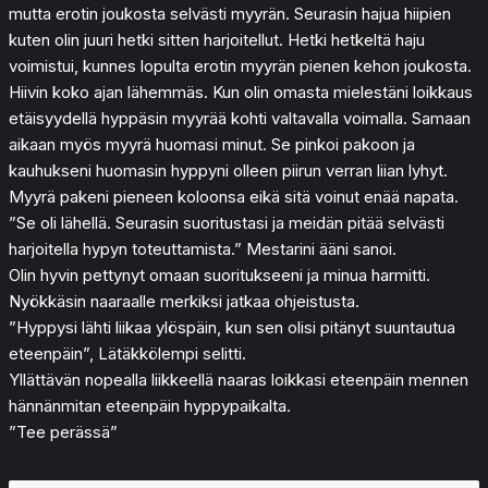
mutta erotin joukosta selvästi myyrän. Seurasin hajua hiipien
kuten olin juuri hetki sitten harjoitellut. Hetki hetkeltä haju
voimistui, kunnes lopulta erotin myyrän pienen kehon joukosta.
Hiivin koko ajan lähemmäs. Kun olin omasta mielestäni loikkaus
etäisyydellä hyppäsin myyrää kohti valtavalla voimalla. Samaan
aikaan myös myyrä huomasi minut. Se pinkoi pakoon ja
kauhukseni huomasin hyppyni olleen piirun verran liian lyhyt.
Myyrä pakeni pieneen koloonsa eikä sitä voinut enää napata.
”Se oli lähellä. Seurasin suoritustasi ja meidän pitää selvästi
harjoitella hypyn toteuttamista.” Mestarini ääni sanoi.
Olin hyvin pettynyt omaan suoritukseeni ja minua harmitti.
Nyökkäsin naaraalle merkiksi jatkaa ohjeistusta.
”Hyppysi lähti liikaa ylöspäin, kun sen olisi pitänyt suuntautua
eteenpäin”, Lätäkkölempi selitti.
Yllättävän nopealla liikkeellä naaras loikkasi eteenpäin mennen
hännänmitan eteenpäin hyppypaikalta.
”Tee perässä”