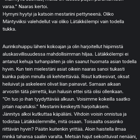
varaa.” Naaras kertoi.
Hymyni hyytyi ja katsoin mestariini pettyneenä. Oliko
Mäntyviiksi valehdellut vai oliko Lätäkkölempi vain todella
tiukka.
Aurinkohuippu läheni kokoajan ja olin harjoitellut hiipimistä
aluskasvillisuudessa mahdollisimman hiljaa. Lätäkkölempi ei
antanut kehuja turhanpäiten ja olin saanut huomata asian todella
hyvin. Kun tein mielestäni asiat oikein naaras sanoi tiukasti
kuinka paljon minulla oli kehitettävää. Risut katkesivat, oksat
heiluivat ja askeleeni olivat liian painavat. Samaan aikaan
arvostin tätä piirrettä, kun halusin ettei sitä olisi ollenkaan.
”On tuo jo ihan tyydyttävää alkuun. Voisimme kokeilla saatko
jotain napatuksi.” Mestarini keskeytti harjoitukseni.
Jännitys alkoi kutkuttaa käpäliäni. Vihdoin voisin onnistua ja
todistaa Lätäkkölemmille, mitä osaan. Toisaalta osasinko
riittävän hyvin? Päätin kuitenkin yrittää. Aloin haistella ilmaa
minkä tahansa saaliin varalta. Metsän hajut sekoittuivat nenääni,