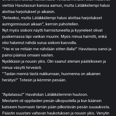
viettää Havutassun kanssa aamun, mutta Lätäkkölempi halusi
aloittaa harjoitukset jo aikaisin.
”Anteeksi, mutta Lätäkkölempi halusi aloittaa harjoitukset
auringonnousun aikaan”, kerroin pahoitellen.
Nyt myös siskoni näytti harmistuneelta ja kyyneleet olivat
puskemassa läpi vankan muurini. Myös minua harmitti, enkä
olisi halunnut nähdä surua siskoni kasvoilla.
”Hei ei se mitään me nähdään sitten illalla!” Havutassu sanoi ja
painoi päänsä omaani vasten.
Nyökkäsin ja nousin ylös. Olin saanut ateriani päätökseen ja
minua väsytti hirveästi.
”Taidan mennä tästä nukkumaan, huomenna on aikainen
herätys!” Totesin ja kömmin pesään.
”Apilatassu!” Havahduin Lätäkkölemmin huutoon.
Mestarini oli oppilaiden pesän ulkopuolella ja kun käänsin
katseeni huomasin tämän pään pilkistävän pesän suuaukosta.
Päästin suustani valtavan haukotuksen ja nousin ylös. Venytin