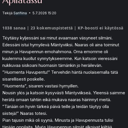
Tekijä
Sarifiina
5.7.2026 15:20
1038 sanaa | 23 kokemuspistettä | KP-boosti ei käytössä
Töytäisy kyljessäni sai minut avaamaan väsyneet silmäni.
Edessäni istui hymyilevä Mäntyviiksi. Naaras oli aina toiminut
minun ja Havupennun emohahmona. Oma emomme oli
kuulemma kuollut synnytykseemme. Kun katsoin vieressäni
nukkuvaa siskoani huomasin tämänkin jo heräilevän.
”Huomenta Havupentu!” Tervehdin häntä nuolaisemalla tätä
sisarellisesti poskelle.
”Huomenta”, sisareni vastasi hymyillen.
Nousin ylös ja katsoin kysyvästi Mäntyviikseä. Yleensä saimme
herätä omaan tahtiin eikä mukava naaras häirinnyt meitä.
”Tänään on hyvin tärkeä päivä teille ja teidän täytyy olla
siistejä!” Naaras totesi.
Pian tajusin mikä oli syynä. Minusta ja Havupennusta tulisi
tänään oppilaita. Myös Havupennun silmät alkoivat kiiltää