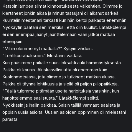
Katsoin lampea silmät kiinnostuksesta välkehtien. Olimme jo
kiertäneet jonkin aikaa ja minun tassujani oli alkanut särkeä.
Kuuntelin mestariani tarkasti kun hän kertoi paikasta enemmän.
Nyökäytin päätäni sen merkiksi, että olin kuullut. Lätäkkölempi
ei sen enempää jäänyt jaarittelemaan vaan jatkoi matkaa
eteenpäin.
”Mihin olemme nyt matkalla?” Kysyin vihdoin.
”Lehtikuusilaaksoon.” Mestarini vastasi.
Kun pääsimme paikalle suuni loksahti auki hämmästyksestä.
Paikka oli kaunis. Aluskasvillisuutta oli enemmän kuin
Kuolonmetsässä, jota olimme jo tutkineet matkan alussa.
Paikka oli täynnä lehtikuusia ja siellä oli paljon piilopaikkoja.
”Täällä tulemme pitämään useita harjoituksia varsinkin, kun
harjoittelemme saalistusta.” Lätäkkölempi selitti.
Nyökkäsin ja ihailin paikkaa. Saisin täällä varmasti saalista ja
oppisin uusia asioita. Uusien asioiden oppiminen oli mielestäni
parasta.