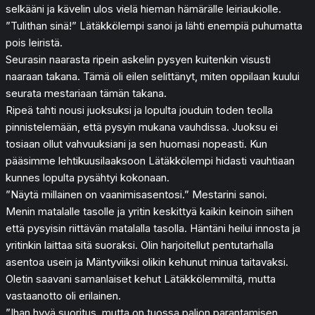
selkääni ja kävelin ulos vielä hieman hämärälle leiriaukiolle.
”Tulithan sinä!” Lätäkkölempi sanoi ja lähti enempiä puhumatta
pois leiristä.
Seurasin naarasta ripein askelin pysyen kuitenkin visusti
naaraan takana. Tämä oli eilen selittänyt, miten oppilaan kuului
seurata mestariaan tämän takana.
Ripeä tahti nousi juoksuksi ja lopulta jouduin toden teolla
pinnistelemään, että pysyin mukana vauhdissa. Juoksu ei
tosiaan ollut vahvuuksiani ja sen huomasi nopeasti. Kun
pääsimme lehtikuusilaaksoon Lätäkkölempi hidasti vauhtiaan
kunnes lopulta pysähtyi kokonaan.
”Näytä millainen on vaanimisasentosi.” Mestarini sanoi.
Menin matalalle tasolle ja yritin keskittyä kaikin keinoin siihen
että pysyisin riittävän matalalla tasolla. Häntäni heilui innosta ja
yritinkin laittaa sitä suoraksi. Olin harjoitellut pentutarhalla
asentoa usein ja Mäntyviiksi olikin kehunut minua taitavaksi.
Oletin saavani samanlaiset kehut Lätäkkölemmiltä, mutta
vastaanotto oli erilainen.
”Ihan hyvä suoritus, mutta on tuossa paljon parantamisen