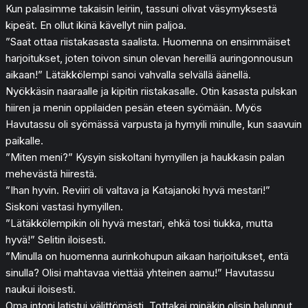
Kun palasimme takaisin leiriin, tassuni olivat väsymyksestä
kipeät. En ollut ikinä kävellyt niin paljoa.
”Saat ottaa riistakasasta saalista. Huomenna on ensimmäiset
harjoitukset, joten toivon sinun olevan hereillä auringonnousun
aikaan!” Lätäkkölempi sanoi vahvalla selvällä äänellä.
Nyökkäsin naaraalle ja kipitin riistakasalle. Otin kasasta pulskan
hiiren ja menin oppilaiden pesän eteen syömään. Myös
Havutassu oli syömässä varpusta ja hymyili minulle, kun saavuin
paikalle.
”Miten meni?” Kysyin siskoltani hymyillen ja haukkasin palan
mehevästä hiirestä.
”Ihan hyvin. Reviiri oli valtava ja Katajanoki hyvä mestari!”
Siskoni vastasi hymyillen.
”Lätäkkölempikin oli hyvä mestari, ehkä tosi tiukka, mutta
hyvä!” Selitin iloisesti.
”Minulla on huomenna aurinkohupun aikaan harjoitukset, entä
sinulla? Olisi mahtavaa viettää yhteinen aamu!” Havutassu
naukui iloisesti.
Oma intoni latistui välittömästi. Tottakai minäkin olisin halunnut