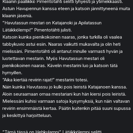
Klaanin päällikkö Pimentotähti selitti lyhyesti ja ytimekkäästi.
Astuin Havupennun kanssa eteen ja katsoin jännittyneenä muita
klaanin jäseniä.
”Havutassun mestari on Katajanoki ja Apilatassun
Lätäkkölempi!” Pimentotähti julisti.
Katsoin kuinka pienikokoinen naaras, jonka turkilla oli vaalea
tabbykuvio astui esiin. Naaras vaikutti mukavalta ja olin heti
mielissäni. Pimentotähti oli antanut minulle varmasti hyvän ja
luotettavan mestarin. Myös Havutassun mestari oli
pienikokoinen naaras. Kävelin mestarini luo ja katsoin tätä
hymyillen.
”Aika kiertää reviirin rajat!” mestarini totesi.
Näin kuinka Havutassu jo kulki pois leiristä Katajanoen kanssa.
Aloin seuraamaan omaa mestariani kun hän kiersi pois leiristä.
Mielessäni kuhisi varmaan satoja kysymyksiä, kun näin valtavan
reviirin ensimmäistä kertaa. Päätin kuitenkin pitää suuni supussa
ja keskittyä harjoitteluun.
”Tämä tässä on Hehkulampi” Lätäkkölempi selitti.