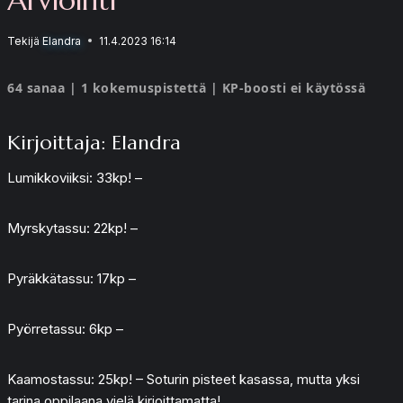
Tekijä
Elandra
11.4.2023 16:14
64 sanaa | 1 kokemuspistettä | KP-boosti ei käytössä
Kirjoittaja: Elandra
Lumikkoviiksi: 33kp! –
Myrskytassu: 22kp! –
Pyräkkätassu: 17kp –
Pyörretassu: 6kp –
Kaamostassu: 25kp! – Soturin pisteet kasassa, mutta yksi
tarina oppilaana vielä kirjoittamatta!