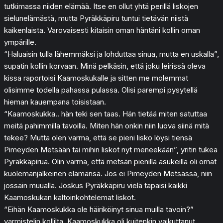
tutkimassa niiden elämää. Itse en ollut yhtä perillä liskojen
sielunelämästä, mutta Pyräkkäpiru tuntui tietävän niistä
kaikenlaista. Varovaisesti kitaisin oman häntäni kollin oman
ympärille.
“Haluaisin tulla lähemmäksi ja lohduttaa sinua, mutta en uskalla”,
supatin kollin korvaan. Minä pelkäsin, että joku leirissä oleva
kissa raportoisi Kaamoskukalle ja sitten me molemmat
olisimme todella pahassa pulassa. Olisi parempi pysytellä
hieman kauempana toisistaan.
“Kaamoskukka.. hän teki sen taas. Hän tietää miten satuttaa
meitä pahimmilla tavoilla. Miten hän onkin niin luova siinä mitä
tekee? Mutta olen varma, että se pieni lisko löysi tiensä
Pimeyden Metsään tai mihin liskot nyt meneekään”, yritin tukea
Pyräkkäpirua. Olin varma, että metsän pienillä asukeilla oli omat
kuolemanjälkeinen elämänsä. Jos ei Pimeyden Metsässä, niin
jossain muualla. Joskus Pyräkkäpiru vielä tapaisi kaikki
Kaamoskukan kaltoinkohtelemat liskot.
“Eihän Kaamoskukka ole häiriköinyt sinua muilla tavoin?”
varmistelin kollilta. Kaamoskukka oli kuitenkin vaikuttanut