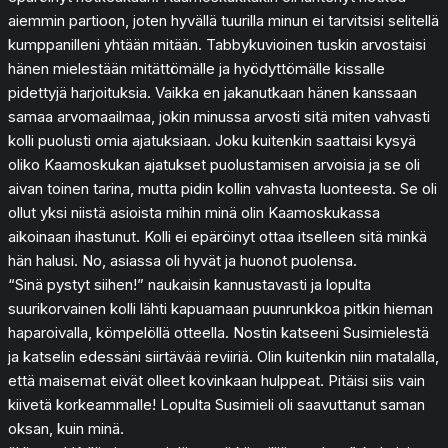
aiemmin partioon, joten hyvällä tuurilla minun ei tarvitsisi selitellä
kumppanilleni yhtään mitään. Tabbykuvioinen tuskin arvostaisi
hänen mielestään mitättömälle ja hyödyttömälle kissalle
pidettyjä harjoituksia. Vaikka en jakanutkaan hänen kanssaan
samaa arvomaailmaa, jokin minussa arvosti sitä miten vahvasti
kolli puolusti omia ajatuksiaan. Joku kuitenkin saattaisi kysyä
oliko Kaamoskukan ajatukset puolustamisen arvoisia ja se oli
aivan toinen tarina, mutta pidin kollin vahvasta luonteesta. Se oli
ollut yksi niistä asioista mihin minä olin Kaamoskukassa
aikoinaan ihastunut. Kolli ei epäröinyt ottaa itselleen sitä minkä
hän halusi. No, asiassa oli hyvät ja huonot puolensa.
“Sinä pystyt siihen!” naukaisin kannustavasti ja lopulta
suurikorvainen kolli lähti kapuamaan puunrunkkoa pitkin hieman
haparoivalla, kömpelöllä otteella. Nostin katseeni Susimielestä
ja katselin edessäni siirtävää reviiriä. Olin kuitenkin niin matalalla,
että maisemat eivät olleet kovinkaan hulppeat. Pitäisi siis vain
kiivetä korkeammalle! Lopulta Susimieli oli saavuttanut saman
oksan, kuin minä.