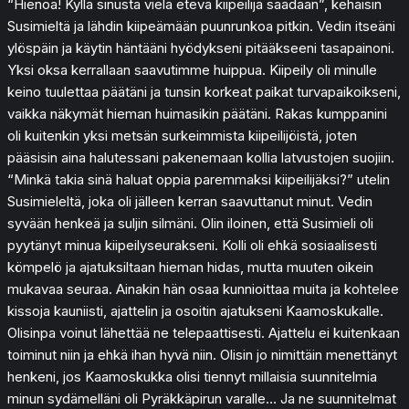
“Hienoa! Kyllä sinusta vielä etevä kiipeilijä saadaan”, kehaisin
Susimieltä ja lähdin kiipeämään puunrunkoa pitkin. Vedin itseäni
ylöspäin ja käytin häntääni hyödykseni pitääkseeni tasapainoni.
Yksi oksa kerrallaan saavutimme huippua. Kiipeily oli minulle
keino tuulettaa päätäni ja tunsin korkeat paikat turvapaikoikseni,
vaikka näkymät hieman huimasikin päätäni. Rakas kumppanini
oli kuitenkin yksi metsän surkeimmista kiipeilijöistä, joten
pääsisin aina halutessani pakenemaan kollia latvustojen suojiin.
“Minkä takia sinä haluat oppia paremmaksi kiipeilijäksi?” utelin
Susimieleltä, joka oli jälleen kerran saavuttanut minut. Vedin
syvään henkeä ja suljin silmäni. Olin iloinen, että Susimieli oli
pyytänyt minua kiipeilyseurakseni. Kolli oli ehkä sosiaalisesti
kömpelö ja ajatuksiltaan hieman hidas, mutta muuten oikein
mukavaa seuraa. Ainakin hän osaa kunnioittaa muita ja kohtelee
kissoja kauniisti, ajattelin ja osoitin ajatukseni Kaamoskukalle.
Olisinpa voinut lähettää ne telepaattisesti. Ajattelu ei kuitenkaan
toiminut niin ja ehkä ihan hyvä niin. Olisin jo nimittäin menettänyt
henkeni, jos Kaamoskukka olisi tiennyt millaisia suunnitelmia
minun sydämelläni oli Pyräkkäpirun varalle… Ja ne suunnitelmat