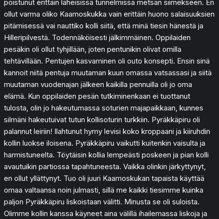
poistunut erittäin läheisissä tunnelmissa metsän siimekseen. En
ollut varma oliko Kaamoskukka vain erittäin huono salaisuuksien
pitämisessä vai nauttiko kolli siitä, että minä tiesin hänestä ja
Hilleripilvestä. Todennäköisesti jälkimmäinen. Oppilaiden
pesäkin oli ollut tyhjillään, joten pentunikin olivat omilla
tehtävillään. Pentujen kasvaminen oli outo konsepti. Ensin sinä
kannoit niitä pentuja muutaman kuun omassa vatsassasi ja siitä
muutaman vuodenajan jälkeen kaikilla pennuilla oli jo oma
elämä. Kun oppilaiden pesän tutkiminenkaan ei tuottanut
tulosta, olin jo hakeutumassa soturien majapaikkaan, kunnes
silmäni hakeutuivat tutun kollisoturin turkkiin. Pyräkkäpiru oli
palannut leiriin! Ilahtunut hymy levisi koko kroppaani ja kiiruhdin
kollin luokse iloisena. Pyräkkäpiru vaikutti kuitenkin vaisulta ja
harmistuneelta. Töytäisin kollia lempeästi poskeen ja pian kolli
avautuikin partiossa tapahtuneesta. Vaikka olinkin järkyttynyt,
en ollut yllättynyt. Tuo oli juuri Kaamoskukan tapaista käyttää
omaa valtaansa noin julmasti, sillä me kaikki tiesimme kuinka
paljon Pyräkkäpiru liskoistaan välitti. Minusta se oli suloista.
Olimme kollin kanssa käyneet aina välillä ihailemassa liskoja ja