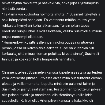
olivat täynnä rakkautta ja haavekuvia, ehkä jopa Pyräkkäpirun
näköisiä pentuja.
“Tä-tämä voi kuulostaa hölmöltä, mutta…” Susimieli takelteli ja
haki kömpelösti sanojaan. En vastannut mitään, mutta yritin
rohkaista hymylläni kollia jatkamaan. Tunsin jollain tapaa
emollista suojelunhalua kollia kohtaan, vaikka Susimieli ei minua
paljoa nuorempi ollutkaan.
“Huomenkyyhky jätti isälleni perinnöksi puussa sijaitsevan
pesän, jossa oli kaikenlaisia aarteita. S-se on kuitenkin niin
korkealla, että minua hieman pelottaa kiivetä sinne”, Susimieli
tunnusti ja kosketin kollia lempeästi hännälläni.
Olimme jutelleet Susimielen kanssa kiipeilemisestä ja aarteiden
keräilemisestä pitkään. Pitkästä aikaa minä olin tuntenut olevani
elossa ja vailla murheita. Lopulta minä olin palannut leiriin ja
Susimieli oli jäänyt saalistamaan. Riistaonnen toivottelun jälkeen
olin palannut leiriin ja onnekseni olin törmännyt kolliin leirin
suuaukolla. Kolli oli ollut Hilleripilven kanssa ja kaksikko oli