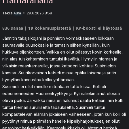
Tekijä
Aura
29.6.2026 8:58
836 sanaa | 19 kokemuspistettä | KP-boosti ei käytössä
Jännitin takajalkojani ja ponnistin voimakkaaseen loikkaan
seuraavalle puunoksalle ja tarrasin siihen kynsilläni, kuin
hukkuva oljenkorteen. Vaikka en ollut päässyt kovin korkealle,
niin alas tuiskahtaminen tuntuisi ikävältä. Hymyilin hieman ja
vilkaisin maankamaralle, jossa katseeni kohtasi Susimielen
kanssa. Suurikorvainen katseli minua epäluuloisena ja yritin
hymylläni kannustaa kollia yrittämään.
Susimieli ei ollut minulle mitenkään tuttu kissa. Kolli oli
edesmenneiden Huomenkyyhkyn ja Kylmäliekin ainut elossa
oleva poika. Ja vaikka minä en halunnut sääliä ketään, niin kolli
tuntui hieman surulliselta tapaukselta. Susimieli tuntui
kompastelevan elämän jokaiseen vaiheeseen, joten kun kolli oli
pyytänyt minua pitämään hänelle kiipeilyharjoitukset, en ollut
epäröinyt hetkeäkään. Kaamoskukkakin oli lähtenyt hetkeä