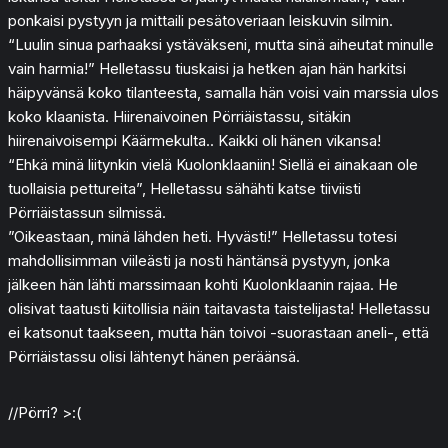
ponkaisi pystyyn ja mittaili pesätoveriaan leiskuvin silmin.
“Luulin sinua parhaaksi ystäväkseni, mutta sinä aiheutat minulle
vain harmia!” Helletassu tiuskaisi ja hetken ajan hän harkitsi
häipyvänsä koko tilanteesta, samalla hän voisi vain marssia ulos
koko klaanista. Hiirenaivoinen Pörriäistassu, sitäkin
hiirenaivoisempi Käärmekulta.. Kaikki oli hänen vikansa!
“Ehkä minä liitynkin vielä Kuolonklaaniin! Siellä ei ainakaan ole
tuollaisia pettureita”, Helletassu sähähti katse tiiviisti
Pörriäistassun silmissä.
”Oikeastaan, minä lähden heti. Hyvästi!” Helletassu totesi
mahdollisimman viileästi ja nosti häntänsä pystyyn, jonka
jälkeen hän lähti marssimaan kohti Kuolonklaanin rajaa. He
olisivat taatusti kiitollisia näin taitavasta taistelijasta! Helletassu
ei katsonut taakseen, mutta hän toivoi -suorastaan aneli-, että
Pörriäistassu olisi lähtenyt hänen peräänsä.
//Pörri? >:(