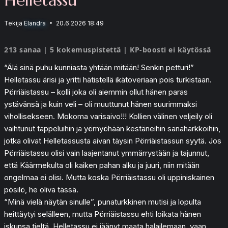
Tekijä
Elandra
20.6.2026 18:49
213 sanaa | 5 kokemuspistettä | KP-boosti ei käytössä
“Älä sinä puhu kunniasta yhtään mitään! Senkin petturi!”
Helletassu ärisi ja yritti hätistellä ikätoveriaan pois turkistaan.
Pörriäistassu – kolli joka oli aiemmin ollut hänen paras
ystävänsä ja kuin veli – oli muuttunut hänen suurimmaksi
vihollisekseen. Mokoma varisaivo!!! Kollien välinen veljeily oli
vaihtunut tappeluihin ja yömyöhään kestäneihin sanaharkkoihin,
jotka olivat Helletassusta aivan täysin Pörriäistassun syytä. Jos
Pörriäistassu olisi vain laajentanut ymmärrystään ja tajunnut,
että Käärmekulta oli kaiken pahan alku ja juuri, niin mitään
ongelmaa ei olisi. Mutta koska Pörriäistassu oli uppiniskainen
pösilö, he oliva tässä.
“Minä vielä näytän sinulle”, punaturkkinen mutisi ja lopulta
heittäytyi selälleen, mutta Pörriäistassu ehti loikata hänen
iskunsa tieltä. Helletassu ei jäänyt maata halailemaan, vaan