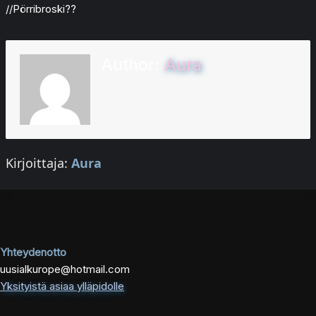
//Pörribroski??
Author:
Aura
Kirjoittaja:
Aura
Yhteydenotto
uusialkurope@hotmail.com
Yksityistä asiaa ylläpidolle