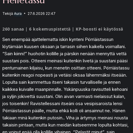
Tekijä
Aura
27.6.2026 22:47
260 sanaa | 6 kokemuspistettä | KP-boosti ei käytössä
Sen enempää ajattelematta iskin kynteni Pörriäistassun
löytämään kuusen oksaan ja tarrasin siihen kaikella voimallani.
“Sain kiinni!” huohotin kollille ja pärskin nenään mennyttä vettä
suustani pois. Otteeni meinasi kuitenkin livetä ja suustani pääsi
pentumainen kiljaisu, kun menetin osittain otteeni. Pörriäistassu
kuitenkin reagoi nopeasti ja vetäisi oksaa lähemmäksi itseään.
Lopulta sain kammettua itseni takaisin turvalliselle ja ennen
kaikkea kuivalle maanpinnalle. Yskänpuuska ravisutteli kehoani
ja syljin jokivettä suustani. Olin aivan varmasti nielaissut kalan,
jos toisenkin! Ravistellessani itseäni osa vesipisaroista lensi
Pörriäistassun päälle, mutta ehkä kolli oli ansainnut ne. Hänen
takiaan minä kuitenkin putosin.. Viha ja ärtymys meinasi nousta
takaisin pintaan, mutta kun meidän katseemme lopulta kohtasi,
en voinut enää olla kollille vihainen. “Pelastit minut”, sain