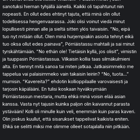
sanotuksi hieman tyhjällä äänellä. Kaikki oli tapahtunut niin
nopeasti. En ollut edes ehtinyt tajuta, että minä olin ollut
todellisessa hengenvaarassa. Joki olisi voinut viedä minut
lopullisesti pinnan alle ja sieltä sitten ylös taivaisiin. “No, eipä
tuo nyt mitään ollut. Olen minä hurjempiakin asioita tehnyt eikä
tuo oksa ollut edes painava”, Pörriäistassu mahtaili ja sai minut
tyrskähtämään. “No ethän ole! Tietäisin kyllä, jos olisit”, virnistin
ja tuuppasin Pörriäistassua. Vilkaisin kollia taas silmäkulmieni
alta. En tiennyt mitä sanoa tai miten jatkaa. Jatkaisimmeko me
tappelua vai palaisimmeko vain takaisin leiriin? “No, tuota…”
mumisin. “Kavereita?” ehdotin kollioppilaalle varovaisesti ja
tarjosin käpälääni. En tulisi koskaan hyväksymään
Pörriäistassun mestaria, mutta ehkä minä voisin elää asian
kanssa. Vasta nyt tajusin kuinka paljon olin kaivannut parasta
ystävääni! Kolli oli minulle kuin veli, enemmän kuin paras kaveri.
Olin joskus kuullut, että sisarukset tappelivat kaikista eniten.
Ehkä se selitti miksi me olimme olleet sotajalalla niin pitkään.