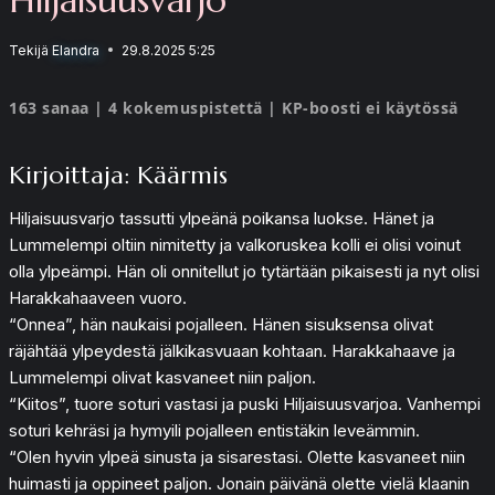
Tekijä
Elandra
29.8.2025 5:25
163 sanaa | 4 kokemuspistettä | KP-boosti ei käytössä
Kirjoittaja: Käärmis
Hiljaisuusvarjo tassutti ylpeänä poikansa luokse. Hänet ja
Lummelempi oltiin nimitetty ja valkoruskea kolli ei olisi voinut
olla ylpeämpi. Hän oli onnitellut jo tytärtään pikaisesti ja nyt olisi
Harakkahaaveen vuoro.
“Onnea”, hän naukaisi pojalleen. Hänen sisuksensa olivat
räjähtää ylpeydestä jälkikasvuaan kohtaan. Harakkahaave ja
Lummelempi olivat kasvaneet niin paljon.
“Kiitos”, tuore soturi vastasi ja puski Hiljaisuusvarjoa. Vanhempi
soturi kehräsi ja hymyili pojalleen entistäkin leveämmin.
“Olen hyvin ylpeä sinusta ja sisarestasi. Olette kasvaneet niin
huimasti ja oppineet paljon. Jonain päivänä olette vielä klaanin