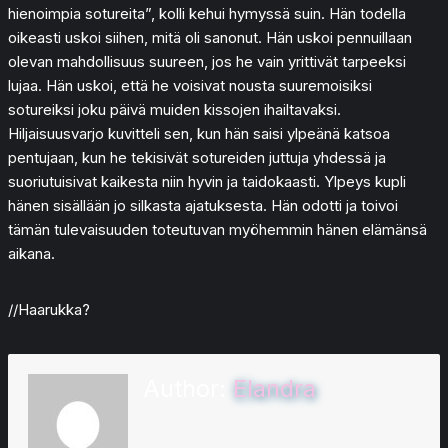
hienoimpia sotureita”, kolli kehui hymyssä suin. Hän todella
oikeasti uskoi siihen, mitä oli sanonut. Hän uskoi pennuillaan
olevan mahdollisuus suureen, jos he vain yrittivät tarpeeksi
lujaa. Hän uskoi, että he voisivat nousta suuremoisiksi
sotureiksi joku päivä muiden kissojen ihailtavaksi.
Hiljaisuusvarjo kuvitteli sen, kun hän saisi ylpeänä katsoa
pentujaan, kun he tekisivät sotureiden juttuja yhdessä ja
suoriutuisivat kaikesta niin hyvin ja taidokaasti. Ylpeys kupli
hänen sisällään jo silkasta ajatuksesta. Hän odotti ja toivoi
tämän tulevaisuuden toteutuvan myöhemmin hänen elämänsä
aikana.
//Haarukka?
Author:
Elandra