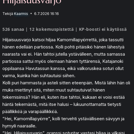
Tekijä
Kaarmis
6.7.2026 16:16
526 sanaa | 12 kokemuspistettä | KP-boosti ei käytössä
Hiljaisuusvarjo katsoi hiljaa Kamomillapyörrettä, joka tassutti
hänen edellään partiossa. Kolli pohti pitäisikö hänen lähestyä
naarasta vai ei. Hän tahtoi jutella ystävälleen, mutta samassa
partiossa sattui myös olemaan hänen tyttärensä, Katajanoki
oppilaansa Havutassun kanssa, eikä valkoruskea soturi ollut
varma, kuinka hän suhtautuisi siihen.
Kolli puri hammasta ja asteli sitten eteenpäin. Mistä lähin hän oli
muka miettinyt sitä, miten muut suhtautuivat hänen
tekemisiinsä? Hän eli, kuten itse tahtoi, kukaan ei voisi estää
häntä tekemästä, mitä itse halusi – lukuunottamatta tietysti
päällikköä ja varapäällikköä.
“Hei, Kamomillapyörre”, kolli tervehti ystävälliseen sävyyn ja
hymyili naaraalle.
“Hei, Hiljaisuusvarjo”, oranssi soturitar vastasi hiljaa ja vilkaisi