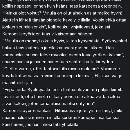
kolliin nopeasti, ennen kuin käänsi taas katseensa eteenpäin.
“Kuinka olet voinut? Minulla on ollut ainakin asiat melko hyvin!
Ajattelin lähteä tänään pienelle kävelylle illalla. Voisin ehkä ottaa
jonkun seuralaisenkin”, kolli naukui vihjailevasti, joka sai
Kamomillapyörteen taas vilkaisemaan häneen.
“Minulla on mennyt oikein hyvin, kiitos kysymästä. Syöksyaskel
haluaa taas kuitenkin jutella kanssani partion jälkeen. Hän
varmaankin suunnittelee myöskin pientä kävelyretkeä kaksin”,
naaras naukui ja hänen äänestään saattoi kuulla kireyden.
“Oletko varma, ettet tahtoisi tulla minun mukaani? Voisimme
käydä katsomassa reviirin kauneimpia kulmia”, Hiljaisuusvarjo
maanitteli hiljaa.
“Enpä tiedä. Syöksyaskeleella tuntuu olevan niin paljon kiireitä
tavallisesti, että hänellä ei kai yleensä ole aikaa viettää aikaa
aivan kaksin, joten tämä tilaisuus olisi erityinen”,
Kamomillapyörre naukaisi. Hiljaisuusvarjo ei ymmärtänyt, miksi
naaras haluaisi ennemmin olla surkean kumppaninsa kanssa
kuin hänen, jos hän inhosi tätä yhtälailla.