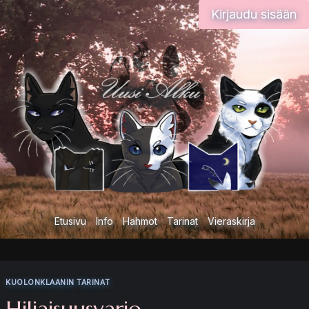
Siirry
Kirjaudu sisään
sisältöön
Etusivu
Info
Hahmot
Tarinat
Vieraskirja
KUOLONKLAANIN TARINAT
Hiljaisuusvarjo