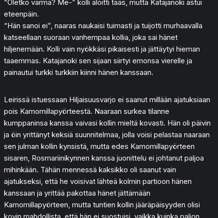
“Oletko varma? Me-” kolli aloitti taas, mutta Katajanoki astui
eteenpäin.
“Hän sanoi ei”, naaras naukaisi tuimasti ja tuijotti murhaavalla
katseellaan suoraan vanhempaa kollia, joka sai hänet
hiljenemään. Kolli vain nyökkäsi pikaisesti ja jättäytyi hieman
taaemmas. Katajanoki sen sijaan siirtyi emonsa vierelle ja
painautui turkki turkkiin kiinni hänen kanssaan.
Leirissä istuessaan Hiljaisuusvarjo ei saanut millään ajatuksiaan
pois Kamomillapyörteestä. Naaraan surkea tilanne
kumppaninsa kanssa vaivasi kollin mieltä kovasti. Hän oli päivin
ja öin yrittänyt keksiä suunnitelmaa, jolla voisi pelastaa naaraan
sen julman kollin kynsistä, mutta edes Kamomillapyörteen
sisaren, Rosmariinikynnen kanssa juonittelu ei johtanut paljoa
mihinkään. Tähän mennessä kaksikko oli saanut vain
ajatukseksi, että he voisivat lähteä kolmin partioon hänen
kanssaan ja yrittää pakottaa hänet jättämään
Kamomillapyörteen, mutta tuntien kollin jääräpäisyyden olisi
kovin mahdollista, että hän ei suostuisi, vaikka kuinka paljon