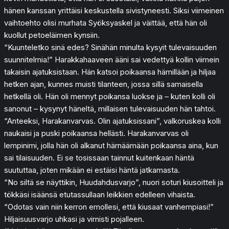
hänen kanssan yrittäisi keskustella sivistyneesti. Siksi viimeinen
vaihtoehto olisi murhata Syöksyaskel ja väittää, että hän oli
kuollut petoeläimen kynsiin.
“Kuunteletko sinä edes? Sinähän minulta kysyit tulevaisuuden
suunnitelmia!” Harakkahaaveen ääni sai vedettyä kollin viimein
takaisin ajatuksistaan. Hän katsoi poikaansa hämillään ja hiljaa
hetken ajan, kunnes muisti tilanteen, jossa sillä samaisella
hetkellä oli. Hän oli mennyt poikansa luokse ja – kuten kolli oli
sanonut – kysynyt häneltä, millaisen tulevaisuuden hän tahtoi.
“Anteeksi, Harakanvarvas. Olin ajatuksissani”, valkoruskea kolli
naukaisi ja puski poikaansa hellästi. Harakanvarvas oli
lempinimi, jolla hän oli alkanut härnäämään poikaansa aina, kun
sai tilaisuuden. Ei se tosissaan tainnut kuitenkaan häntä
suututtaa, joten mikään ei estäisi häntä jatkamasta.
“No siltä se näyttikin, Huudahdusvarjo”, nuori soturi kiusoitteli ja
tökkäsi isäänsä etutassullaan leikkien edelleen vihaista.
“Odotas vain niin kerron emollesi, että kiusaat vanhempiasi!”
Hiljaisuusvarjo uhkasi ja virnisti pojalleen.