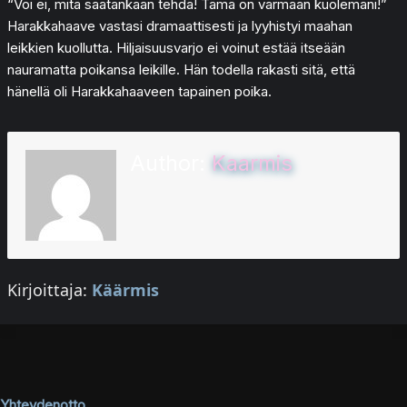
“Voi ei, mitä saatankaan tehdä! Tämä on varmaan kuolemani!”
Harakkahaave vastasi dramaattisesti ja lyyhistyi maahan
leikkien kuollutta. Hiljaisuusvarjo ei voinut estää itseään
nauramatta poikansa leikille. Hän todella rakasti sitä, että
hänellä oli Harakkahaaveen tapainen poika.
Author:
Kaarmis
Kirjoittaja:
Käärmis
Yhteydenotto