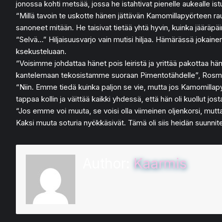
jonossa kohti metsää, jossa he istahtivat pienelle aukealle is
“Millä tavoin te uskotte hänen jättävän Kamomillapyörteen rauha
sanoneet mitään. He taisivat tietää yhtä hyvin, kuinka jääräpäi
“Selvä…” Hiljaisuusvarjo vain mutisi hiljaa. Hämärässä jokainen v
ksekusteluaan.
“Voisimme johdattaa hänet pois leiristä ja yrittää pakottaa h
kantelemaan tekosistamme suoraan Pimentotähdelle”, Rosmarii
“Niin. Emme tiedä kuinka paljon se vie, mutta jos Kamomillapy
tappaa kollin ja väittää kaikki yhdessä, että hän oli kuollut jo
“Jos emme voi muuta, se voisi olla viimeinen oljenkorsi, mutta
Kaksi muuta soturia nyökkäsivät. Tämä oli siis heidän suunnitel
Author:
Kaarmis