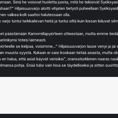
tumaan. Siinä he voisivat huoletta juonia, mitä he tekisivät Syöksy
an?” Hiljaisuusvarjo aloitti vihjaten tietysti puheellaan Syöksyaske
nen valkea kolli saattoi halutessaan olla.
arjo tuntui tarkkailevan heitä ja tuntui siltä kuin kissan kiiluvat sil
änet päästämään Kamomillapyörteen otteestaan, mutta emme tiedä toi
nikynsi totesi laimeasti.
örteelle se kelpaa, voisimme…” Hiljaisuusvarjon lause venyi ja jäi 
stain muusta syystä. Kukaan ei saisi koskaan tietää asiasta, mutta oli
 en halua, että asiat käyvät verisiksi”, oranssiturkkinen naaras na
mansa pohja. Enää tulisi vain hioa se täydelliseksi ja sitten suoritt