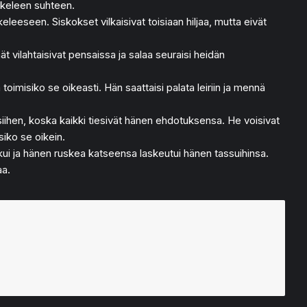
askeleen suhteen.
leeseen. Siskokset vilkaisivat toisiaan hiljaa, mutta eivät
mät vilahtaisivat pensaissa ja salaa seuraisi heidän
misiko se oikeasti. Hän saattaisi palata leiriin ja mennä
siihen, koska kaikki tiesivät hänen ehdotuksensa. He voisivat
siko se oikein.
ukui ja hänen ruskea katseensa laskeutui hänen tassuihinsa.
aa.