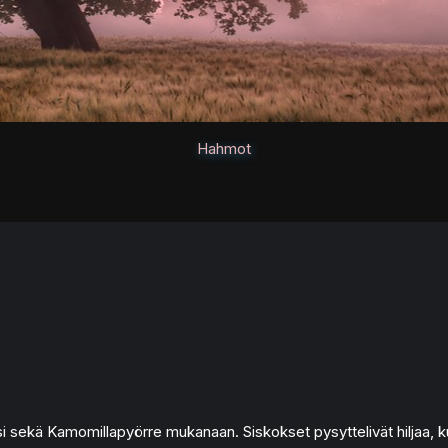
Hahmot
nsi sekä Kamomillapyörre mukanaan. Siskokset pysyttelivät hiljaa, ku