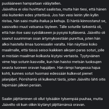
puoliääneen hampaitaan väläytellen.
Jääviiltoa ei olisi huvittanut saalistaa, mutta hän tiesi, että hänen
olisi kuitenkin edes yritettävä. Jos hän veisi leiriin yllin kyllin
riistaa, hän saisi muilta ihailua ja kehuja. Ei häntä kiinnostanut se,
saisivatko muut vatsansa täyteen. Tälle soturille tärkeintä oli,
että hän itse saisi syödäkseen ja pysyisi kylläisenä. Jääviilto oli
saanut suurimman osan ärtymyksestään purettua, joten hän
alkoi haistella ilmaa tuoresaaliin varalta. Hän näyttäisi koko
maailmalle, että tässä seisoi kaikkien aikojen paras soturi, jolle
ei mistään maailman kolkasta löytyisi vertaista. Tyytyväinen
virne hiipi soturin kasvoille, kun hän haistoi metsän tuoksujen
seasta tuoreen oravan hajujäljen. Hän rämpi hangessa hajua
kohti, kunnes soturi huomasi edessään kulkevat pienet
jalanjäljet. Pörröhäntä oli kulkenut tästä, joten Jääviilto lähti oitis
hiipimään jälkien perään.
Saaliin jäljittäminen oli ollut tylsääkin tylsempää puuhaa, mutta
Jääviilto oli kuin olikin löytänyt jäljittämänsä oravan.