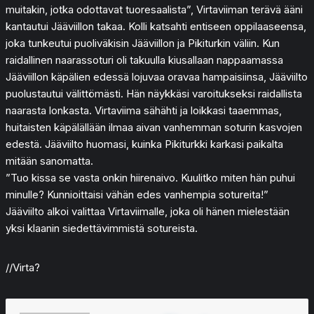
muitakin, jotka odottavat tuoresaalista”, Virtaviiman terävä ääni
kantautui Jääviillon takaa. Kolli katsahti entiseen oppilaaseensa,
joka tunkeutui puoliväkisin Jääviillon ja Pikiturkin väliin. Kun
raidallinen naarassoturi oli takuulla kiusallaan nappaamassa
Jääviillon käpälien edessä lojuvaa oravaa hampaisiinsa, Jääviilto
puolustautui välittömästi. Hän näykkäsi varoitukseksi raidallista
naarasta lonkasta. Virtaviima sähähti ja loikkasi taaemmas,
huitaisten käpälällään ilmaa aivan vanhemman soturin kasvojen
edestä. Jääviilto huomasi, kuinka Pikiturkki karkasi paikalta
mitään sanomatta.
”Tuo kissa se vasta onkin hiirenaivo. Kuulitko miten hän puhui
minulle? Kunnioittaisi vähän edes vanhempia sotureita!”
Jääviilto alkoi valittaa Virtaviimalle, joka oli hänen mielestään
yksi klaanin siedettävimmistä sotureista.
//Virta?