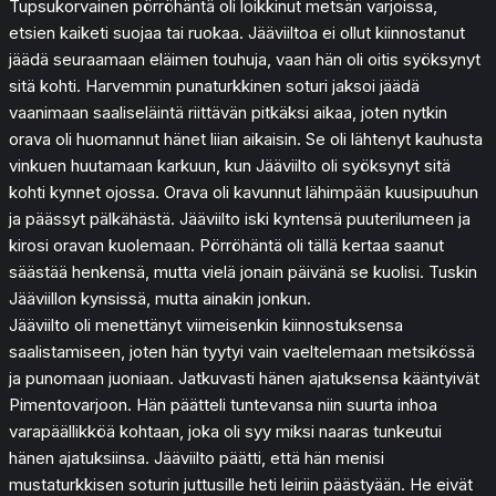
Tupsukorvainen pörröhäntä oli loikkinut metsän varjoissa,
etsien kaiketi suojaa tai ruokaa. Jääviiltoa ei ollut kiinnostanut
jäädä seuraamaan eläimen touhuja, vaan hän oli oitis syöksynyt
sitä kohti. Harvemmin punaturkkinen soturi jaksoi jäädä
vaanimaan saaliseläintä riittävän pitkäksi aikaa, joten nytkin
orava oli huomannut hänet liian aikaisin. Se oli lähtenyt kauhusta
vinkuen huutamaan karkuun, kun Jääviilto oli syöksynyt sitä
kohti kynnet ojossa. Orava oli kavunnut lähimpään kuusipuuhun
ja päässyt pälkähästä. Jääviilto iski kyntensä puuterilumeen ja
kirosi oravan kuolemaan. Pörröhäntä oli tällä kertaa saanut
säästää henkensä, mutta vielä jonain päivänä se kuolisi. Tuskin
Jääviillon kynsissä, mutta ainakin jonkun.
Jääviilto oli menettänyt viimeisenkin kiinnostuksensa
saalistamiseen, joten hän tyytyi vain vaeltelemaan metsikössä
ja punomaan juoniaan. Jatkuvasti hänen ajatuksensa kääntyivät
Pimentovarjoon. Hän päätteli tuntevansa niin suurta inhoa
varapäällikköä kohtaan, joka oli syy miksi naaras tunkeutui
hänen ajatuksiinsa. Jääviilto päätti, että hän menisi
mustaturkkisen soturin juttusille heti leiriin päästyään. He eivät