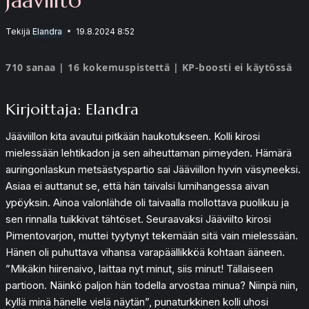
Tekijä
Elandra
19.8.2024 8:52
710 sanaa | 16 kokemuspistettä | KP-boosti ei käytössä
Kirjoittaja: Elandra
Jääviillon kita avautui pitkään haukotukseen. Kolli kirosi
mielessään lehtikadon ja sen aiheuttaman pimeyden. Hämärä
auringonlaskun metsästyspartio sai Jääviillon hyvin väsyneeksi.
Asiaa ei auttanut se, että hän taivalsi lumihangessa aivan
ypöyksin. Ainoa valonlähde oli taivaalla mollottava puolikuu ja
sen rinnalla tuikkivat tähtöset. Seuraavaksi Jääviilto kirosi
Pimentovarjon, muttei tyytynyt tekemään sitä vain mielessään.
Hänen oli puhuttava vihansa varapäällikköä kohtaan ääneen.
”Mikäkin hiirenaivo, laittaa nyt minut, siis minut! Tällaiseen
partioon. Näinkö paljon hän todella arvostaa minua? Niinpä niin,
kyllä minä hänelle vielä näytän”, punaturkkinen kolli uhosi