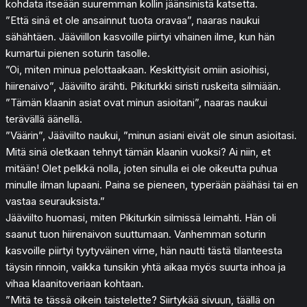
kohdata itseään suuremman kollin jäänsinistä katsetta.
”Että sinä et ole ansainnut tuota oravaa”, naaras naukui
sähähtäen. Jääviillon kasvoille piirtyi vihainen ilme, kun hän
kumartui pienen soturin tasolle.
”Oi, miten minua pelottaakaan. Keskittyisit omiin asioihisi,
hiirenaivo”, Jääviilto ärähti. Pikiturkki siristi ruskeita silmiään.
”Tämän klaanin asiat ovat minun asioitani”, naaras naukui
terävällä äänellä.
”Väärin”, Jääviilto naukui, ”minun asiani eivät ole sinun asioitasi.
Mitä sinä oletkaan tehnyt tämän klaanin vuoksi? Ai niin, et
mitään! Olet pelkkä nolla, joten sinulla ei ole oikeutta puhua
minulle ilman lupaani. Paina se pieneen, typerään päähäsi tai en
vastaa seurauksista.”
Jääviilto huomasi, miten Pikiturkin silmissä leimahti. Hän oli
saanut tuon hiirenaivon suuttumaan. Vanhemman soturin
kasvoille piirtyi tyytyväinen virne, hän nautti tästä tilanteesta
täysin rinnoin, vaikka tunsikin yhtä aikaa myös suurta inhoa ja
vihaa klaanitoveriaan kohtaan.
”Mitä te tässä oikein taistelette? Siirtykää sivuun, täällä on