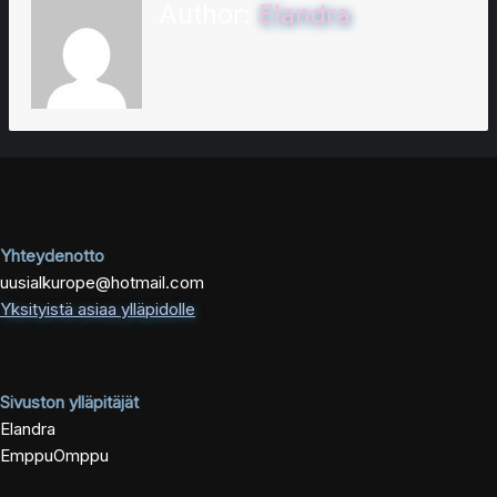
Author:
Elandra
Yhteydenotto
uusialkurope@hotmail.com
Yksityistä asiaa ylläpidolle
Sivuston ylläpitäjät
Elandra
EmppuOmppu