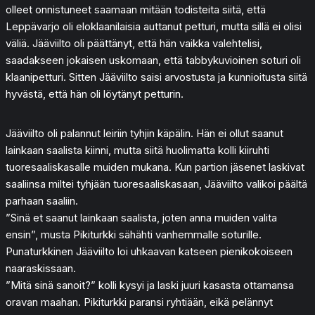
olleet onnistuneet saamaan mitään todisteita siitä, että
Leppävarjo oli eloklaanilaisia auttanut petturi, mutta sillä ei olisi
väliä. Jääviilto oli päättänyt, että hän vaikka valehtelisi,
saadakseen jokaisen uskomaan, että tabbykuvioinen soturi oli
klaanipetturi. Sitten Jääviilto saisi arvostusta ja kunnioitusta siitä
hyvästä, että hän oli löytänyt petturin.
Jääviilto oli palannut leiriin tyhjin käpälin. Hän ei ollut saanut
lainkaan saalista kiinni, mutta siitä huolimatta kolli kiiruhti
tuoresaaliskasalle muiden mukana. Kun partion jäsenet laskivat
saaliinsa miltei tyhjään tuoresaaliskasaan, Jääviilto valikoi päältä
parhaan saaliin.
”Sinä et saanut lainkaan saalista, joten anna muiden valita
ensin”, musta Pikiturkki sähähti vanhemmalle soturille.
Punaturkkinen Jääviilto loi uhkaavan katseen pienikokoiseen
naaraskissaan.
”Mitä sinä sanoit?” kolli kysyi ja laski juuri kasasta ottamansa
oravan maahan. Pikiturkki paransi ryhtiään, eikä pelännyt