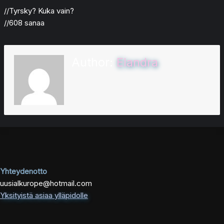
//Tyrsky? Kuka vain?
//608 sanaa
Author:
Elandra
Yhteydenotto
uusialkurope@hotmail.com
Yksityistä asiaa ylläpidolle