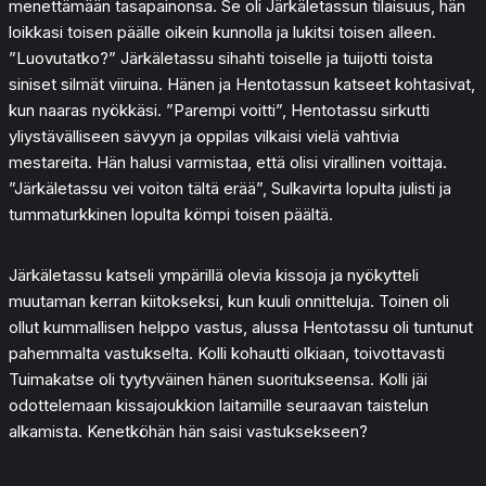
menettämään tasapainonsa. Se oli Järkäletassun tilaisuus, hän
loikkasi toisen päälle oikein kunnolla ja lukitsi toisen alleen.
”Luovutatko?” Järkäletassu sihahti toiselle ja tuijotti toista
siniset silmät viiruina. Hänen ja Hentotassun katseet kohtasivat,
kun naaras nyökkäsi. ”Parempi voitti”, Hentotassu sirkutti
yliystävälliseen sävyyn ja oppilas vilkaisi vielä vahtivia
mestareita. Hän halusi varmistaa, että olisi virallinen voittaja.
”Järkäletassu vei voiton tältä erää”, Sulkavirta lopulta julisti ja
tummaturkkinen lopulta kömpi toisen päältä.
Järkäletassu katseli ympärillä olevia kissoja ja nyökytteli
muutaman kerran kiitokseksi, kun kuuli onnitteluja. Toinen oli
ollut kummallisen helppo vastus, alussa Hentotassu oli tuntunut
pahemmalta vastukselta. Kolli kohautti olkiaan, toivottavasti
Tuimakatse oli tyytyväinen hänen suoritukseensa. Kolli jäi
odottelemaan kissajoukkion laitamille seuraavan taistelun
alkamista. Kenetköhän hän saisi vastuksekseen?