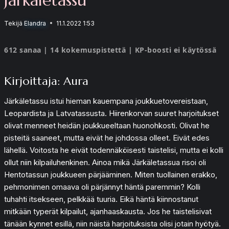
Tekijä
Elandra
11.1.2022 1:53
612 sanaa | 14 kokemuspistettä | KP-boosti ei käytössä
Kirjoittaja: Aura
Järkäletassu istui hieman kauempana joukkuetovereistaan,
Leopardista ja Latvatassusta. Hiirenkorvan suuret harjoitukset
olivat menneet heidän joukkueeltaan huonohkosti. Olivat he
pisteitä saaneet, mutta eivät he johdossa olleet. Eivät edes
lähellä. Voitosta he eivät todennäköisesti taistelisi, mutta ei kolli
ollut niin kilpailuhenkinen. Ainoa mikä Järkäletassua risoi oli
Hentotassun joukkueen pärjääminen. Miten tuollainen erakko,
pehmonimen omaava oli pärjännyt häntä paremmin? Kolli
tuhahti itsekseen, pelkkää tuuria. Eikä häntä kiinnostanut
mitkään typerät kilpailut, ajanhaaskausta. Jos he taistelisivat
tänään kynnet esillä, niin näistä harjoituksista olisi jotain hyötyä.