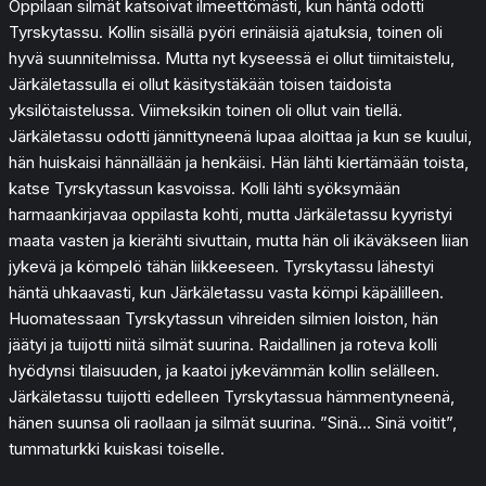
Oppilaan silmät katsoivat ilmeettömästi, kun häntä odotti
Tyrskytassu. Kollin sisällä pyöri erinäisiä ajatuksia, toinen oli
hyvä suunnitelmissa. Mutta nyt kyseessä ei ollut tiimitaistelu,
Järkäletassulla ei ollut käsitystäkään toisen taidoista
yksilötaistelussa. Viimeksikin toinen oli ollut vain tiellä.
Järkäletassu odotti jännittyneenä lupaa aloittaa ja kun se kuului,
hän huiskaisi hännällään ja henkäisi. Hän lähti kiertämään toista,
katse Tyrskytassun kasvoissa. Kolli lähti syöksymään
harmaankirjavaa oppilasta kohti, mutta Järkäletassu kyyristyi
maata vasten ja kierähti sivuttain, mutta hän oli ikäväkseen liian
jykevä ja kömpelö tähän liikkeeseen. Tyrskytassu lähestyi
häntä uhkaavasti, kun Järkäletassu vasta kömpi käpälilleen.
Huomatessaan Tyrskytassun vihreiden silmien loiston, hän
jäätyi ja tuijotti niitä silmät suurina. Raidallinen ja roteva kolli
hyödynsi tilaisuuden, ja kaatoi jykevämmän kollin selälleen.
Järkäletassu tuijotti edelleen Tyrskytassua hämmentyneenä,
hänen suunsa oli raollaan ja silmät suurina. ”Sinä… Sinä voitit”,
tummaturkki kuiskasi toiselle.