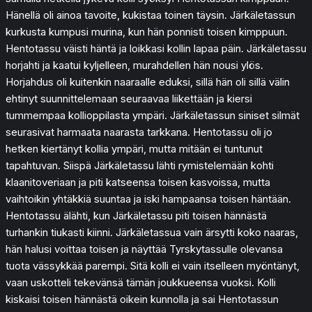
Hänellä oli ainoa tavoite, kukistaa toinen täysin. Järkäletassun
kurkusta kumpusi murina, kun hän ponnisti toisen kimppuun.
Hentotassu väisti häntä ja loikkasi kollin lapaa päin. Järkäletassu
horjahti ja kaatui kyljelleen, murahdellen hän nousi ylös.
Horjahdus oli kuitenkin naaraalle eduksi, sillä hän oli sillä välin
ehtinyt suunnittelemaan seuraavaa liikettään ja kiersi
tummempaa kollioppilasta ympäri. Järkäletassun siniset silmät
seurasivat harmaata naarasta tarkkana. Hentotassu oli jo
hetken kiertänyt kollia ympäri, mutta mitään ei tuntunut
tapahtuvan. Siispä Järkäletassu lähti rymistelemään kohti
klaanitoveriaan ja piti katseensa toisen kasvoissa, mutta
vaihtoikin yhtäkkiä suuntaa ja iski hampaansa toisen häntään.
Hentotassu älähti, kun Järkäletassu piti toisen hännästä
turhankin tiukasti kiinni. Järkäletassua vain ärsytti koko naaras,
hän halusi voittaa toisen ja näyttää Tyrskytassulle olevansa
tuota vässykkää parempi. Sitä kolli ei vain itselleen myöntänyt,
vaan uskotteli tekevänsä tämän joukkueensa vuoksi. Kolli
kiskaisi toisen hännästä oikein kunnolla ja sai Hentotassun