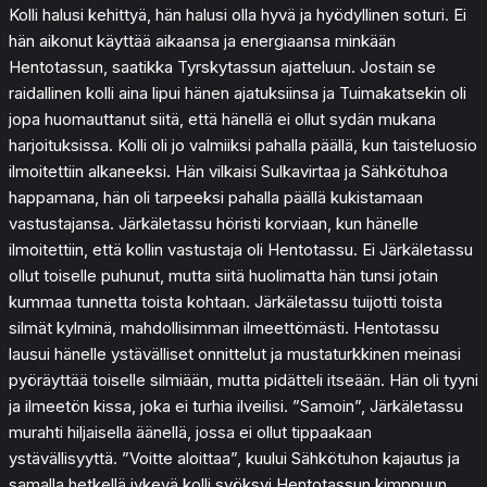
Kolli halusi kehittyä, hän halusi olla hyvä ja hyödyllinen soturi. Ei
hän aikonut käyttää aikaansa ja energiaansa minkään
Hentotassun, saatikka Tyrskytassun ajatteluun. Jostain se
raidallinen kolli aina lipui hänen ajatuksiinsa ja Tuimakatsekin oli
jopa huomauttanut siitä, että hänellä ei ollut sydän mukana
harjoituksissa. Kolli oli jo valmiiksi pahalla päällä, kun taisteluosio
ilmoitettiin alkaneeksi. Hän vilkaisi Sulkavirtaa ja Sähkötuhoa
happamana, hän oli tarpeeksi pahalla päällä kukistamaan
vastustajansa. Järkäletassu höristi korviaan, kun hänelle
ilmoitettiin, että kollin vastustaja oli Hentotassu. Ei Järkäletassu
ollut toiselle puhunut, mutta siitä huolimatta hän tunsi jotain
kummaa tunnetta toista kohtaan. Järkäletassu tuijotti toista
silmät kylminä, mahdollisimman ilmeettömästi. Hentotassu
lausui hänelle ystävälliset onnittelut ja mustaturkkinen meinasi
pyöräyttää toiselle silmiään, mutta pidätteli itseään. Hän oli tyyni
ja ilmeetön kissa, joka ei turhia ilveilisi. ”Samoin”, Järkäletassu
murahti hiljaisella äänellä, jossa ei ollut tippaakaan
ystävällisyyttä. ”Voitte aloittaa”, kuului Sähkötuhon kajautus ja
samalla hetkellä jykevä kolli syöksyi Hentotassun kimppuun.