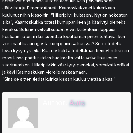
heräisivät onnellisina uuteen aamuun vain palvellakseen
Jääviiltoa ja Pimentotähteä. Kaamoskukka ei kuitenkaan
kuulunut niihin kissoihin. “Hilleripilvi, kultaseni. Nyt on nokosten
aika”, Kaamoskukka totesi kumppanilleen ja kääriytyi pieneksi
keräksi. Soturien velvollisuudet eivät kuitenkaan loppuisi
koskaan, joten miksi suorittaa loputtoman pinon tehtäviä, kun
voisi nauttia auringosta kumppaninsa kanssa? Se oli todella
hyvä kysymys eikä Kaamoskukka todellakaan tiennyt miksi niin
moni kissa päätti siitäkin huolimatta valita velvollisuuksien
suorittamisen. Hilleripilvikin kääräytyi pieneksi, somaksi keräksi
ja kävi Kaamoskukan vierelle makaamaan.
”Sinä se sitten tiedät kuinka kissan kuuluu viettää aikaa.”
Author:
Aura