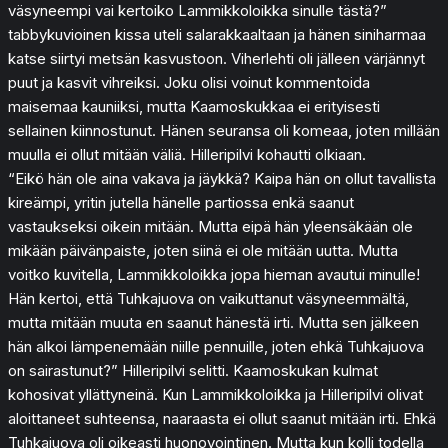
väsyneempi vai kertoiko Lammikkoloikka sinulle tästä?”
tabbykuvioinen kissa uteli salarakkaaltaan ja hänen siniharmaa
katse siirtyi metsän kasvustoon. Viherlehti oli jälleen värjännyt
puut ja kasvit vihreiksi. Joku olisi voinut kommentoida
maisemaa kauniiksi, mutta Kaamoskukkaa ei erityisesti
sellainen kiinnostunut. Hänen seuransa oli komeaa, joten millään
muulla ei ollut mitään väliä. Hilleripilvi kohautti olkiaan.
“Eikö hän ole aina vakava ja jäykkä? Kaipa hän on ollut tavallista
kireämpi, yritin jutella hänelle partiossa enkä saanut
vastaukseksi oikein mitään. Mutta eipä hän yleensäkään ole
mikään päivänpaiste, joten siinä ei ole mitään uutta. Mutta
voitko kuvitella, Lammikkoloikka jopa hieman avautui minulle!
Hän kertoi, että Tuhkajuova on vaikuttanut väsyneemmältä,
mutta mitään muuta en saanut hänestä irti. Mutta sen jälkeen
hän alkoi lämpenemään niille pennuille, joten ehkä Tuhkajuova
on sairastunut?” Hilleripilvi selitti. Kaamoskukan kulmat
kohosivat yllättyneinä. Kun Lammikkoloikka ja Hilleripilvi olivat
aloittaneet suhteensa, naaraasta ei ollut saanut mitään irti. Ehkä
Tuhkajuova oli oikeasti huonovointinen. Mutta kun kolli todella