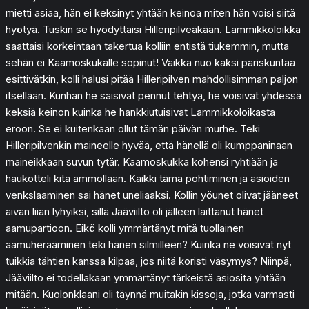
mietti asiaa, hän ei keksinyt yhtään keinoa miten hän voisi siitä
hyötyä. Tuskin se hyödyttäisi Hilleripilveäkään. Lammikkoloikka
saattaisi korkeintaan takertua kolliin entistä tiukemmin, mutta
sehän ei Kaamoskukalle sopinut! Vaikka nuo kaksi pariskuntaa
esittivätkin, kolli halusi pitää Hilleripilven mahdollisimman paljon
itsellään. Kunhan he saisivat pennut tehtyä, he voisivat yhdessä
keksiä keinon kuinka he hankkiutuisivat Lammikkoloikasta
eroon. Se ei kuitenkaan ollut tämän päivän murhe. Teki
Hilleripilvenkin maineelle hyvää, että hänellä oli kumppaninaan
maineikkaan suvun tytär. Kaamoskukka kohensi ryhtiään ja
haukotteli kita ammollaan. Kaikki tämä pohtiminen ja asioiden
venkslaaminen sai hänet uneliaaksi. Kollin yöunet olivat jääneet
aivan liian lyhyiksi, sillä Jääviilto oli jälleen laittanut hänet
aamupartioon. Eikö kolli ymmärtänyt mitä tuollainen
aamuherääminen teki hänen silmilleen? Kuinka ne voisivat nyt
tuikkia tähtien kanssa kilpaa, jos niitä koristi väsymys? Niinpä,
Jääviilto ei todellakaan ymmärtänyt tärkeistä asiosita yhtään
mitään. Kuolonklaani oli täynnä muitakin kissoja, jotka varmasti