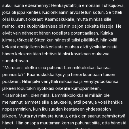
suku, isänä edesmennyt Henkäystähti ja emonaan Tuhkajuova,
joka oli jopa kenties Kuolonklaanin arvostetuin soturi. Se titteli
olisi kuulunut oikeasti Kaamoskukalle, mutta minkäs sille
mahtoi, että kuolonklaanissa oli niin paljon sokeita kissoja. He
eivät vain nähneet hänen todellista potentiaaliaan. Kuinka
julmaa, törkeää! Sitten kun hänestä tulisi päällikkö, hän kyllä
keksisi epälijöilleen kaikenlaista puuhaa eikä yksikään niistä
hänen keksimistään tehtävistä olisi kovinkaan mukavaa
suoritettavaa.
“Muruseni, oletko sinä puhunut Lammikkoloikan kanssa
pennuista?” Kaamoskukka kysyi ja hieroi kuonoaan toisen
poskeen. Hilleripilvi venytteli niskaansa ja venytystuokionsa
jälkeen lopultakin nyökkäsi oikealle kumppanilleen.
“Kaamokseni, olen minä. Lammikkoloikka ei millään ole
meinannut lämmetä sille ajatukselle, että pentuja voisi hankkia
nopeamminkin, kuin ikuisuuden kestäneen yhdessäolon
jälkeen. Mutta nyt minusta tuntuu, että olen saanut pehmitettyä
hänet. Hän on jopa muutaman kerran puhunut siitä, että hänestä