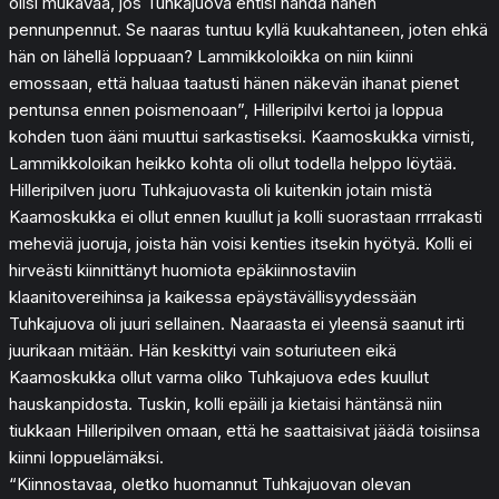
olisi mukavaa, jos Tuhkajuova ehtisi nähdä hänen
pennunpennut. Se naaras tuntuu kyllä kuukahtaneen, joten ehkä
hän on lähellä loppuaan? Lammikkoloikka on niin kiinni
emossaan, että haluaa taatusti hänen näkevän ihanat pienet
pentunsa ennen poismenoaan”, Hilleripilvi kertoi ja loppua
kohden tuon ääni muuttui sarkastiseksi. Kaamoskukka virnisti,
Lammikkoloikan heikko kohta oli ollut todella helppo löytää.
Hilleripilven juoru Tuhkajuovasta oli kuitenkin jotain mistä
Kaamoskukka ei ollut ennen kuullut ja kolli suorastaan rrrrakasti
meheviä juoruja, joista hän voisi kenties itsekin hyötyä. Kolli ei
hirveästi kiinnittänyt huomiota epäkiinnostaviin
klaanitovereihinsa ja kaikessa epäystävällisyydessään
Tuhkajuova oli juuri sellainen. Naaraasta ei yleensä saanut irti
juurikaan mitään. Hän keskittyi vain soturiuteen eikä
Kaamoskukka ollut varma oliko Tuhkajuova edes kuullut
hauskanpidosta. Tuskin, kolli epäili ja kietaisi häntänsä niin
tiukkaan Hilleripilven omaan, että he saattaisivat jäädä toisiinsa
kiinni loppuelämäksi.
“Kiinnostavaa, oletko huomannut Tuhkajuovan olevan