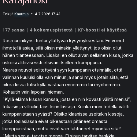
Tekijä
Kaarmis
4.7.2026 17:41
177 sanaa | 4 kokemuspistettä | KP-boosti ei käytössä
Rosmariinikynsi tuntui yllättyvän kysymyksestäni. En voinut
ihmetellä asiaa, sillä olisin minäkin yllättynyt, jos olisin ollut
hänen tilanteessaan. Lisäksi en ollut aivan sellainen kissa, jonka
uskoisi aktiivisessti etsivän itselleen kumppania.
Naaras neuvoi selitettyäni syyn kumppanin etsinnälle, että
valinnan kuuluisi olla vain minun ja sanoi myös jotain siitä, että
oikea kissa tulisi kyllä vastaan ennemmin tai myöhemmin.
Kohautin vain lapojani hieman.
“Kyllä elämä kissan kanssa, josta en niin kovasti välitä menisi”,
tokaisin ja vilkuilin taas leirin kissoja. Kuinka moni todella välitti
kumppanistaan syvästi? Olisiko klaanissa useitakin kissoja,
jotka tosiasiassa eivät oikeastaan pitäneet omasta
kumppanistaan, mutta eivät vain tahtoneet myöntää sitä?
“Mutta sen ei tarvitse mennä. Ei sinun tarvitse hankkia