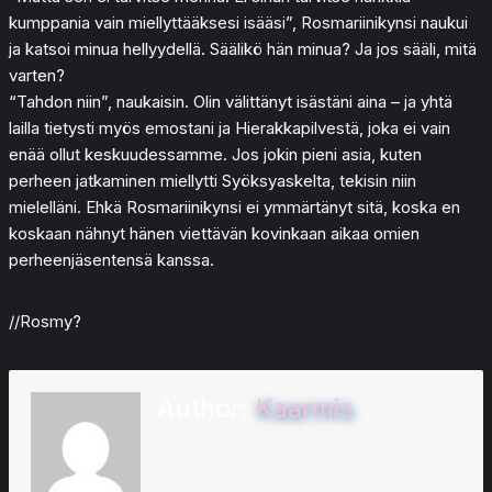
kumppania vain miellyttääksesi isääsi”, Rosmariinikynsi naukui
ja katsoi minua hellyydellä. Säälikö hän minua? Ja jos sääli, mitä
varten?
“Tahdon niin”, naukaisin. Olin välittänyt isästäni aina – ja yhtä
lailla tietysti myös emostani ja Hierakkapilvestä, joka ei vain
enää ollut keskuudessamme. Jos jokin pieni asia, kuten
perheen jatkaminen miellytti Syöksyaskelta, tekisin niin
mielelläni. Ehkä Rosmariinikynsi ei ymmärtänyt sitä, koska en
koskaan nähnyt hänen viettävän kovinkaan aikaa omien
perheenjäsentensä kanssa.
//Rosmy?
Author:
Kaarmis