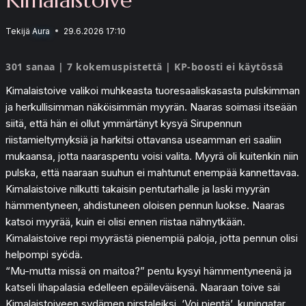
Tekijä
Aura
29.6.2026 17:10
301 sanaa | 7 kokemuspistettä | KP-boosti ei käytössä
Kimalaistoive valikoi muhkeasta tuoresaaliskasasta pulskimman
ja herkullisimman näköisimmän myyrän. Naaras soimasi itseään
siitä, että hän ei ollut ymmärtänyt kysyä Sirupennun
riistamieltymyksiä ja harkitsi ottavansa useamman eri saaliin
mukaansa, jotta naaraspentu voisi valita. Myyrä oli kuitenkin niin
pulska, että naaraan suuhun ei mahtunut enempää kannettavaa.
Kimalaistoive nilkutti takaisin pentutarhalle ja laski myyrän
hämmentyneen, ahdistuneen oloisen pennun luokse. Naaras
katsoi myyrää, kuin ei olisi ennen riistaa nähnytkään.
Kimalaistoive repi myyrästä pienempiä paloja, jotta pennun olisi
helpompi syödä.
“Mu-mutta missä on maitoa?” pentu kysyi hämmentyneenä ja
katseli lihapalasia edelleen epäileväisenä. Naaraan toive sai
Kimalaistoiveen sydämen pirstaleiksi. ‘Voi pientä’, kuningatar