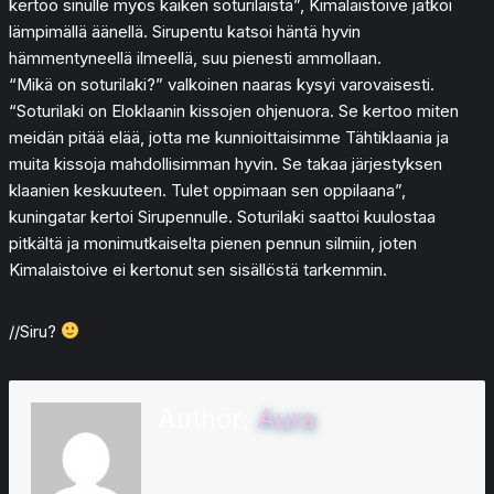
kertoo sinulle myös kaiken soturilaista”, Kimalaistoive jatkoi
lämpimällä äänellä. Sirupentu katsoi häntä hyvin
hämmentyneellä ilmeellä, suu pienesti ammollaan.
“Mikä on soturilaki?” valkoinen naaras kysyi varovaisesti.
“Soturilaki on Eloklaanin kissojen ohjenuora. Se kertoo miten
meidän pitää elää, jotta me kunnioittaisimme Tähtiklaania ja
muita kissoja mahdollisimman hyvin. Se takaa järjestyksen
klaanien keskuuteen. Tulet oppimaan sen oppilaana”,
kuningatar kertoi Sirupennulle. Soturilaki saattoi kuulostaa
pitkältä ja monimutkaiselta pienen pennun silmiin, joten
Kimalaistoive ei kertonut sen sisällöstä tarkemmin.
//Siru?
Author:
Aura