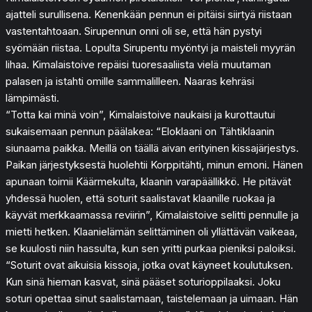
ajatteli surullisena. Kenenkään pennun ei pitäisi siirtyä riistaan
vastentahtoaan. Sirupennun onni oli se, että hän pystyi
syömään riistaa. Lopulta Sirupentu myöntyi ja maisteli myyrän
lihaa. Kimalaistoive repäisi tuoresaaliista vielä muutaman
palasen ja istahti omille sammalilleen. Naaras kehräsi
lämpimästi.
“Totta kai minä voin”, Kimalaistoive naukaisi ja kurottautui
sukaisemaan pennun päälakea: “Eloklaani on Tähtiklaanin
siunaama paikka. Meillä on täällä aivan erityinen kissajärjestys.
Paikan järjestyksestä huolehtii Korppitähti, minun emoni. Hänen
apunaan toimii Käärmekulta, klaanin varapäällikkö. He pitävät
yhdessä huolen, että soturit saalistavat klaanille ruokaa ja
käyvät merkkaamassa reviirin”, Kimalaistoive selitti pennulle ja
mietti hetken. Klaanielämän selittäminen oli yllättävän vaikeaa,
se kuulosti niin hassulta, kun sen yritti purkaa pieniksi paloiksi.
“Soturit ovat aikuisia kissoja, jotka ovat käyneet koulutuksen.
Kun sinä hieman kasvat, sinä pääset soturioppilaaksi. Joku
soturi opettaa sinut saalistamaan, taistelemaan ja uimaan. Hän