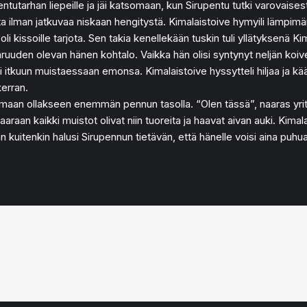
ntutarhan liepeille ja jäi katsomaan, kun Sirupentu tutki varovaises
kiota ilman jatkuvaa niskaan hengitystä. Kimalaistoive hymyili lämp
a oli kissoille tarjota. Sen takia kenellekään tuskin tuli yllätyksenä
taruuden olevan hänen kohtalo. Vaikka hän olisi syntynyt neljän koiv
ti itkuun muistaessaan emonsa. Kimalaistoive hyssytteli hiljaa ja k
erran.
amaan ollakseen enemmän pennun tasolla. “Olen tässä”, naaras yritt
raan kaikki muistot olivat niin tuoreita ja haavat aivan auki. Kimala
n kuitenkin halusi Sirupennun tietävän, että hänelle voisi aina puhua