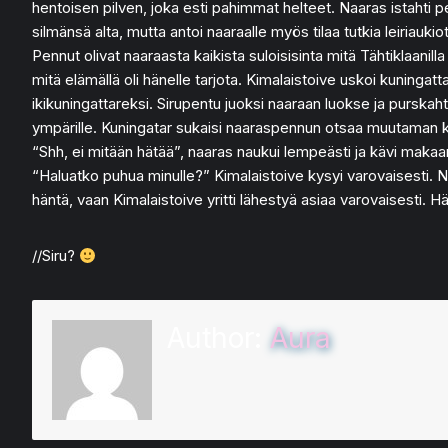
hentoisen pilven, joka esti pahimmat helteet. Naaras istahti pe
silmänsä alta, mutta antoi naaraalle myös tilaa tutkia leiriau
Pennut olivat naaraasta kaikista suloisisinta mitä Tähtiklaanill
mitä elämällä oli hänelle tarjota. Kimalaistoive uskoi kuningat
ikikuningattareksi. Sirupentu juoksi naaraan luokse ja purskah
ympärille. Kuningatar sukaisi naaraspennun otsaa muutaman k
“Shh, ei mitään hätää”, naaras naukui lempeästi ja kävi maka
“Haluatko puhua minulle?” Kimalaistoive kysyi varovaisesti. Naa
häntä, vaan Kimalaistoive yritti lähestyä asiaa varovaisesti. Hä
//Siru?
Author:
Aura