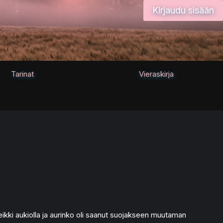
Kirjaudu sisään
Tarinat
Vieraskirja
 leikki aukiolla ja aurinko oli saanut suojakseen muutaman