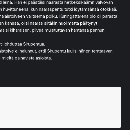
ti leiriä. Hän ei päästäisi naarasta hetkeksikäämn valvovan
imän huvittuneena, kun naaraspentu tutki löytämäänsä ötökkää.
 Kimalaistoiveen valitsema polku. Kuningattarena olo oli parasta
en kanssa, olisi naaras siitäkin huolimatta päätynyt
ääräisi kiharaisen, pilveä muistuttavan häntänsä pennun
i lohduttaa Sirupentua.
istoive ei halunnut, että Sirupentu luulisi hänen tenttaavan
 mieltä painavista asioista.