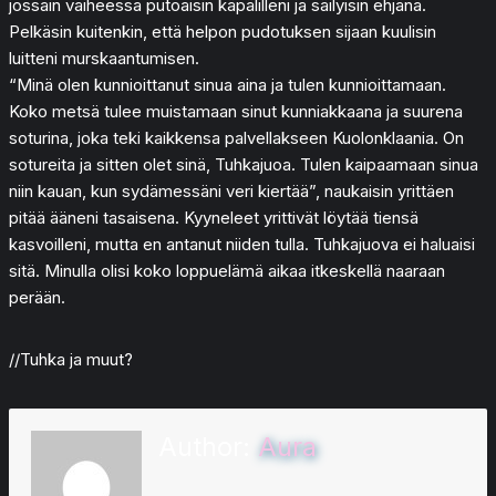
jossain vaiheessa putoaisin käpälilleni ja säilyisin ehjänä.
Pelkäsin kuitenkin, että helpon pudotuksen sijaan kuulisin
luitteni murskaantumisen.
“Minä olen kunnioittanut sinua aina ja tulen kunnioittamaan.
Koko metsä tulee muistamaan sinut kunniakkaana ja suurena
soturina, joka teki kaikkensa palvellakseen Kuolonklaania. On
sotureita ja sitten olet sinä, Tuhkajuoa. Tulen kaipaamaan sinua
niin kauan, kun sydämessäni veri kiertää”, naukaisin yrittäen
pitää ääneni tasaisena. Kyyneleet yrittivät löytää tiensä
kasvoilleni, mutta en antanut niiden tulla. Tuhkajuova ei haluaisi
sitä. Minulla olisi koko loppuelämä aikaa itkeskellä naaraan
perään.
//Tuhka ja muut?
Author:
Aura