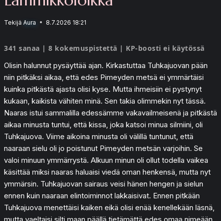
Tekijä
Aura
8.7.2026 18:21
341 sanaa | 8 kokemuspistettä | KP-boosti ei käytössä
Olisin halunnut pysäyttää ajan. Kirkastuttaa Tuhkajuovan pään
niin pitkäksi aikaa, että edes Pimeyden metsä ei ymmärtäisi
kuinka pitkästä ajasta olisi kyse. Mutta ihmeisiin ei pystynyt
kukaan, kaikista vähiten minä. Sen takia olimmekin nyt tässä.
Naaras istui sammalilla edessämme vakavailmeisenä ja pitkästä
aikaa minusta tuntui, että kissa, joka katsoi minua silmiini, oli
Tuhkajuova. Viime aikoina minusta oli välillä tuntunut, että
naaraan sielu oli jo poistunut Pimeyden metsän varjoihin. Se
valoi minuun ymmärrystä. Alkuun minun oli ollut todella vaikea
käsittää miksi naaras haluaisi viedä oman henkensä, mutta nyt
ymmärsin. Tuhkajuovan sairaus veisi hänen hengen ja sielun
ennen kuin naaraan elintoiminnot lakkaisivat. Ennen pitkään
Tuhkajuova menettäisi kaiken eikä olisi enää kenellekään läsnä,
mutta vaeltaisi silti maan päällä tietämättä edes omaa nimeään.