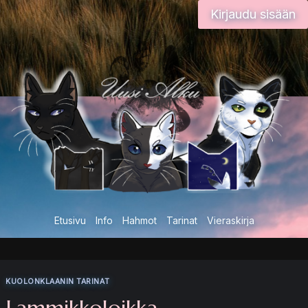
Siirry
Kirjaudu sisään
sisältöön
Etusivu
Info
Hahmot
Tarinat
Vieraskirja
KUOLONKLAANIN TARINAT
Lammikkoloikka