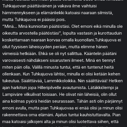
Tuhkajuovan päättäväinen ja vakava ilme vaihtuisi
hämmennykseen ja elämänliekki katoaisi naaraan silmistä,
mutta Tuhkajuova ei pääsisi pois.
“Minä… Minä kunnioitan päätöstäsi. Olet emoni eikä minulla ole
oikeutta arvostella päätöstäsi”, lopulta vastasin ja kurottauduin
koskettamaan naaraan korvaa omalla kuonollani.Tuhkajuova ei
ollut fyysisen läheisyyden perään, mutta elimme hänen
viimeisiä hetkiään. Ehkä se oli nyt sallittua. Kääntelin päätäni
varovaisesti nähdäkseni sisarusteni ilmeet. Minä en tiennyt
miten päin olla. Välillä minusta tuntui, että en tuntenut heitä
ollenkaan. Kun Tuhkajuova lähtisi, minulla ei olisi ketään kehen
tukeutua. Säälittävää, Lammikkoloikka. Niin säälittävää! Hetken
ajan harkitsin jopa Hilleripilvelle avautumista. Lätäkkölempi ja
Lampiväre vilkuilivat toisiaan. He olivat niin läheisiä, olin ollut
aina kolmas pyörä heidän seurassaan. Tähän asti olin pärjännyt
emoni avulla, mutta pian Tuhkajuovaa ei enää olisi ja minun olisi
rakennettava oma elämäni. Ajatus tuntui kauhistuttavalta. Pian
maa katoaisi jalkojeni alta ja minun olisi luotettava siihen, että