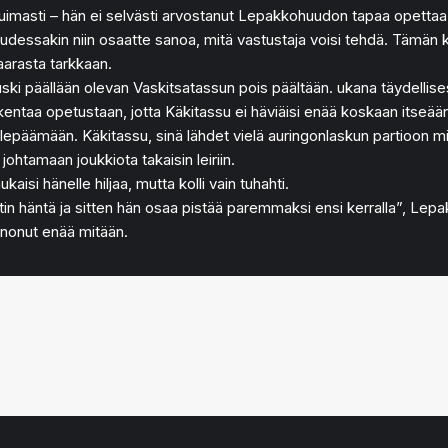
tuimasti – hän ei selvästi arvostanut Lepakkohuudon tapaa opettaa
essakin niin osaatte sanoa, mitä vastustaja voisi tehdä. Tämän kau
aarasta tarkkaan.
 puski päällään olevan Vaskitsatassun pois päältään. ukana täydell
kentaa opetustaan, jotta Käkitassu ei häviäisi enää koskaan itseään
 lepäämään. Käkitassu, sinä lähdet vielä auringonlaskun partioon min
ohtamaan joukkiota takaisin leiriin.
aisi hänelle hiljaa, mutta kolli vain tuhahti.
sätin häntä ja sitten hän osaa pistää paremmaksi ensi kerralla”, L
anonut enää mitään.