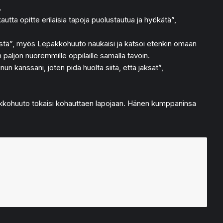
.
tta opitte erilaisia tapoja puolustautua ja hyökätä”,
isestä”, myös Lepakkohuuto naukaisi ja katsoi etenkin omaan
 paljon nuoremmille oppilaille samalla tavoin.
un kanssani, joten pidä huolta siitä, että jaksat”,
epakkohuuto tokaisi kohauttaen lapojaan. Hänen kumppaninsa