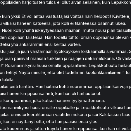
ilaiden harjoitusten tulos ei ollut aivan sellainen, kuin Lepakkohuut
kuin yksi! Et voi antaa vastustajasi voittaa näin helposti! Kuvittele, 
vilkaisi häneen katseella, jota kolli ei tilanteessa osannut lukea.
. Nuori kolli ynähti iskeytyessään maahan, mutta nousi pian tassui
hden oppilaan taistelua. Hän todella tahtoi oman oppilaansa olevan 
ittelisi yhä ankarammin ensi kertaa varten.
tui juuri ja juuri väistämään hyökkäyksen loikkaamalla sivummas. Si
an ja pian painivat maassa turkkien ja raajojen sekamelskana. Oli vai
!” Rosmariinikynsi huusi omalle oppilaalleen. Lepakkohuuto heilaut
n tehty! Näytä minulle, että olet todellinen kuolonklaanilainen!” t
tulella.
as pisti hanttiin. Hän huitaisi kohti nuoremman oppilaan kasvoja j
isi hänen kimppuunsa heti, kun hän oli harhautunut.
isi kumppaniinsa, joka katsoi häneen tyytymättömänä.
osmariinikynsi huusi omalle oppilaalle ja Lepakkohuuto vilkaisi hänee
pilas onnistui kierähtämään vauhdin mukana ja sai Käkitassun taas
, kun ei näyttänyt siltä, että hän pääsisi enää ylös.
loikata kauemmas ja sitten käydä hänen kimppuunsa, kun hän oli vie