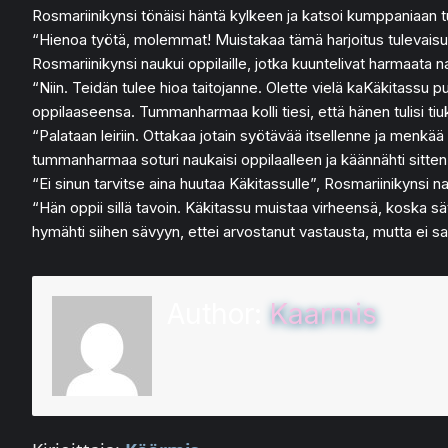
Rosmariinikynsi tönäisi häntä kylkeen ja katsoi kumppaniaan 
“Hienoa työtä, molemmat! Muistakaa tämä harjoitus tulevaisuud
Rosmariinikynsi naukui oppilaille, jotka kuuntelivat harmaata n
“Niin. Teidän tulee hioa taitojanne. Olette vielä kaKäkitassu
oppilaaseensa. Tummanharmaa kolli tiesi, että hänen tulisi tiu
“Palataan leiriin. Ottakaa jotain syötävää itsellenne ja menkää
tummanharmaa soturi naukaisi oppilaalleen ja käännähti sitten j
“Ei sinun tarvitse aina huutaa Käkitassulle”, Rosmariinikynsi nauk
“Hän oppii sillä tavoin. Käkitassu muistaa virheensä, koska 
hymähti siihen sävyyn, ettei arvostanut vastausta, mutta ei s
Author:
Kaarmis