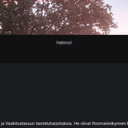
Hahmot
ja Vaskitsatassun taisteluharjoituksia. He olivat Rosmariinikynne