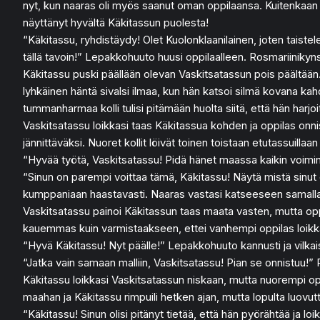
nyt, kun naaras oli myös saanut oman oppilaansa. Kuitenkaan opp
näyttänyt hyvältä Käkitassun puolesta!
“Käkitassu, ryhdistäydy! Olet Kuolonklaanilainen, joten taistele 
tällä tavoin!” Lepakkohuuto huusi oppilaalleen. Rosmariinikynsi 
Käkitassu puski päällään olevan Vaskitsatassun pois päältään
lyhkäinen häntä sivalsi ilmaa, kun hän katsoi silmä kovana ka
tummanharmaa kolli tulisi pitämään huolta siitä, että hän harjo
Vaskitsatassu loikkasi taas Käkitassua kohden ja oppilas onnis
jännittäväksi. Nuoret kollit löivät toinen toistaan etutassuilla
“Hyvää työtä, Vaskitsatassu! Pidä hänet maassa kaikin voimin
“Sinun on parempi voittaa tämä, Käkitassu! Näytä mistä sinut o
kumppaniaan haastavasti. Naaras vastasi katseeseen samalla 
Vaskitsatassu painoi Käkitassun taas maata vasten, mutta oppil
kauemmas kuin varmistaakseen, ettei vanhempi oppilas loikka
“Hyvä Käkitassu! Nyt päälle!” Lepakkohuuto kannusti ja vilka
“Jatka vain samaan malliin, Vaskitsatassu! Pian se onnistuu!” R
Käkitassu loikkasi Vaskitsatassun niskaan, mutta nuorempi op
maahan ja Käkitassu rimpuili hetken ajan, mutta lopulta luovutti
“Käkitassu! Sinun olisi pitänyt tietää, että hän pyörähtää ja 