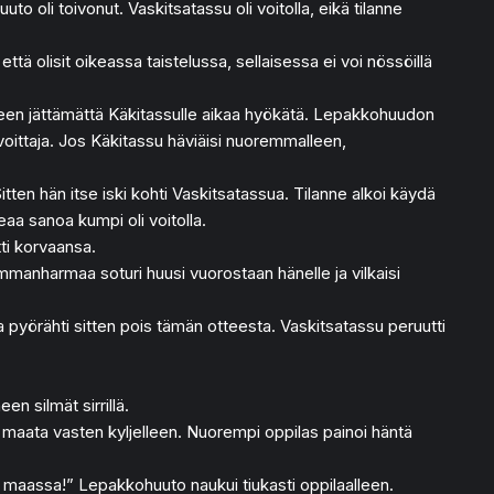
o oli toivonut. Vaskitsatassu oli voitolla, eikä tilanne
että olisit oikeassa taistelussa, sellaisessa ei voi nössöillä
lleen jättämättä Käkitassulle aikaa hyökätä. Lepakkohuudon
voittaja. Jos Käkitassu häviäisi nuoremmalleen,
tten hän itse iski kohti Vaskitsatassua. Tilanne alkoi käydä
keaa sanoa kumpi oli voitolla.
ti korvaansa.
ummanharmaa soturi huusi vuorostaan hänelle ja vilkaisi
a pyörähti sitten pois tämän otteesta. Vaskitsatassu peruutti
n silmät sirrillä.
 maata vasten kyljelleen. Nuorempi oppilas painoi häntä
lä maassa!” Lepakkohuuto naukui tiukasti oppilaalleen.