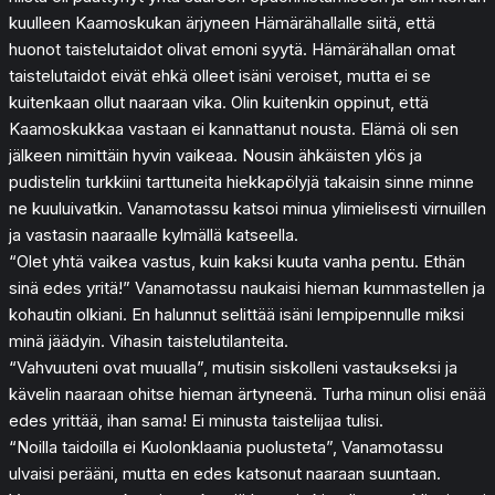
kuulleen Kaamoskukan ärjyneen Hämärähallalle siitä, että
huonot taistelutaidot olivat emoni syytä. Hämärähallan omat
taistelutaidot eivät ehkä olleet isäni veroiset, mutta ei se
kuitenkaan ollut naaraan vika. Olin kuitenkin oppinut, että
Kaamoskukkaa vastaan ei kannattanut nousta. Elämä oli sen
jälkeen nimittäin hyvin vaikeaa. Nousin ähkäisten ylös ja
pudistelin turkkiini tarttuneita hiekkapölyjä takaisin sinne minne
ne kuuluivatkin. Vanamotassu katsoi minua ylimielisesti virnuillen
ja vastasin naaraalle kylmällä katseella.
“Olet yhtä vaikea vastus, kuin kaksi kuuta vanha pentu. Ethän
sinä edes yritä!” Vanamotassu naukaisi hieman kummastellen ja
kohautin olkiani. En halunnut selittää isäni lempipennulle miksi
minä jäädyin. Vihasin taistelutilanteita.
“Vahvuuteni ovat muualla”, mutisin siskolleni vastaukseksi ja
kävelin naaraan ohitse hieman ärtyneenä. Turha minun olisi enää
edes yrittää, ihan sama! Ei minusta taistelijaa tulisi.
“Noilla taidoilla ei Kuolonklaania puolusteta”, Vanamotassu
ulvaisi perääni, mutta en edes katsonut naaraan suuntaan.