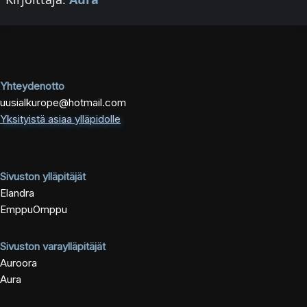
Yhteydenotto
uusialkurope@hotmail.com
Yksityistä asiaa ylläpidolle
Sivuston ylläpitäjät
Elandra
EmppuOmppu
Sivuston varaylläpitäjät
Auroora
Aura