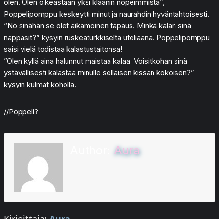
olen. Olen oikeastaan yksi klaanin nopeimmista”,
Poppelipomppu keskeytti minut ja naurahdin hyväntahtoisesti.
“No sinähän se olet aikamoinen tapaus. Minkä kalan sinä
nappasit?” kysyin ruskeaturkkiselta uteliaana. Poppelipomppu
saisi vielä todistaa kalastustaitonsa!
”Olen kyllä aina halunnut maistaa kalaa. Voisitkohan sinä
ystävällisesti kalastaa minulle sellaisen kissan kokoisen?”
kysyin kulmat koholla.
//Poppeli?
Author:
Aura
Kirjoittaja:
Aura