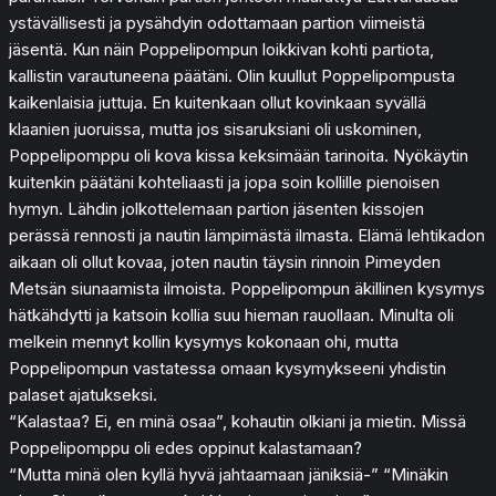
ystävällisesti ja pysähdyin odottamaan partion viimeistä
jäsentä. Kun näin Poppelipompun loikkivan kohti partiota,
kallistin varautuneena päätäni. Olin kuullut Poppelipompusta
kaikenlaisia juttuja. En kuitenkaan ollut kovinkaan syvällä
klaanien juoruissa, mutta jos sisaruksiani oli uskominen,
Poppelipomppu oli kova kissa keksimään tarinoita. Nyökäytin
kuitenkin päätäni kohteliaasti ja jopa soin kollille pienoisen
hymyn. Lähdin jolkottelemaan partion jäsenten kissojen
perässä rennosti ja nautin lämpimästä ilmasta. Elämä lehtikadon
aikaan oli ollut kovaa, joten nautin täysin rinnoin Pimeyden
Metsän siunaamista ilmoista. Poppelipompun äkillinen kysymys
hätkähdytti ja katsoin kollia suu hieman rauollaan. Minulta oli
melkein mennyt kollin kysymys kokonaan ohi, mutta
Poppelipompun vastatessa omaan kysymykseeni yhdistin
palaset ajatukseksi.
“Kalastaa? Ei, en minä osaa”, kohautin olkiani ja mietin. Missä
Poppelipomppu oli edes oppinut kalastamaan?
“Mutta minä olen kyllä hyvä jahtaamaan jäniksiä-” “Minäkin