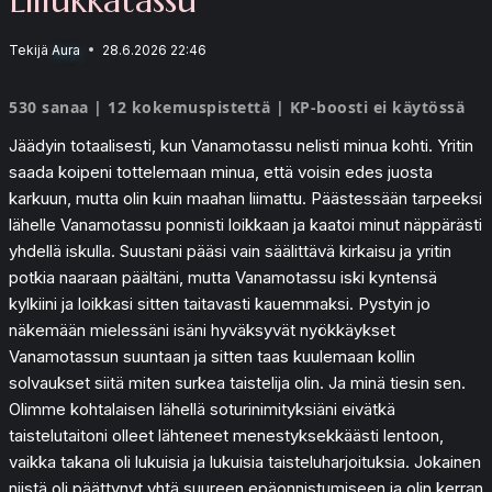
Tekijä
Aura
28.6.2026 22:46
530 sanaa | 12 kokemuspistettä | KP-boosti ei käytössä
Jäädyin totaalisesti, kun Vanamotassu nelisti minua kohti. Yritin
saada koipeni tottelemaan minua, että voisin edes juosta
karkuun, mutta olin kuin maahan liimattu. Päästessään tarpeeksi
lähelle Vanamotassu ponnisti loikkaan ja kaatoi minut näppärästi
yhdellä iskulla. Suustani pääsi vain säälittävä kirkaisu ja yritin
potkia naaraan päältäni, mutta Vanamotassu iski kyntensä
kylkiini ja loikkasi sitten taitavasti kauemmaksi. Pystyin jo
näkemään mielessäni isäni hyväksyvät nyökkäykset
Vanamotassun suuntaan ja sitten taas kuulemaan kollin
solvaukset siitä miten surkea taistelija olin. Ja minä tiesin sen.
Olimme kohtalaisen lähellä soturinimityksiäni eivätkä
taistelutaitoni olleet lähteneet menestyksekkäästi lentoon,
vaikka takana oli lukuisia ja lukuisia taisteluharjoituksia. Jokainen
niistä oli päättynyt yhtä suureen epäonnistumiseen ja olin kerran