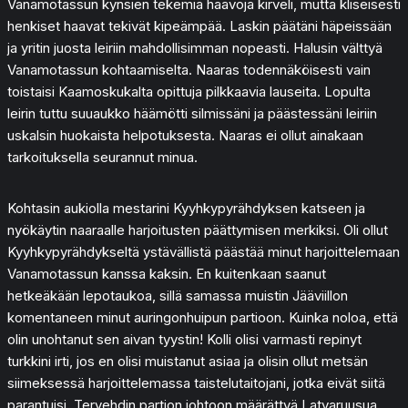
Vanamotassun kynsien tekemiä haavoja kirveli, mutta kliseisesti
henkiset haavat tekivät kipeämpää. Laskin päätäni häpeissään
ja yritin juosta leiriin mahdollisimman nopeasti. Halusin välttyä
Vanamotassun kohtaamiselta. Naaras todennäköisesti vain
toistaisi Kaamoskukalta opittuja pilkkaavia lauseita. Lopulta
leirin tuttu suuaukko häämötti silmissäni ja päästessäni leiriin
uskalsin huokaista helpotuksesta. Naaras ei ollut ainakaan
tarkoituksella seurannut minua.
Kohtasin aukiolla mestarini Kyyhkypyrähdyksen katseen ja
nyökäytin naaraalle harjoitusten päättymisen merkiksi. Oli ollut
Kyyhkypyrähdykseltä ystävällistä päästää minut harjoittelemaan
Vanamotassun kanssa kaksin. En kuitenkaan saanut
hetkeäkään lepotaukoa, sillä samassa muistin Jääviillon
komentaneen minut auringonhuipun partioon. Kuinka noloa, että
olin unohtanut sen aivan tyystin! Kolli olisi varmasti repinyt
turkkini irti, jos en olisi muistanut asiaa ja olisin ollut metsän
siimeksessä harjoittelemassa taistelutaitojani, jotka eivät siitä
parantuisi. Tervehdin partion johtoon määrättyä Latvaruusua