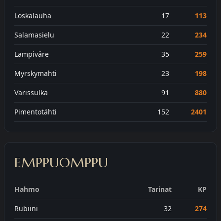
Loskalauha
17
113
Salamasielu
22
234
Lampiväre
35
259
Myrskymahti
23
198
Varissulka
91
880
Pimentotähti
152
2401
EMPPUOMPPU
Hahmo
Tarinat
KP
Rubiini
32
274