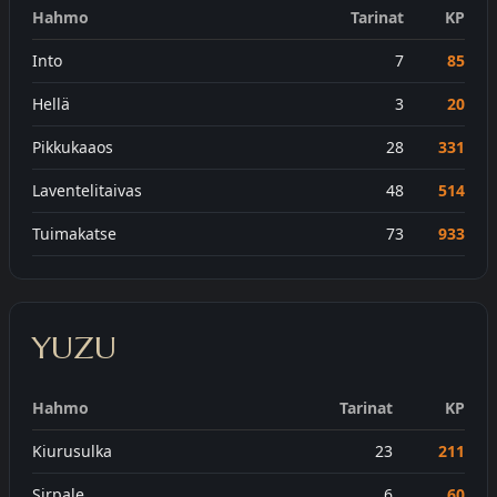
Hahmo
Tarinat
KP
Into
7
85
Hellä
3
20
Pikkukaaos
28
331
Laventelitaivas
48
514
Tuimakatse
73
933
YUZU
Hahmo
Tarinat
KP
Kiurusulka
23
211
Sirpale
6
60