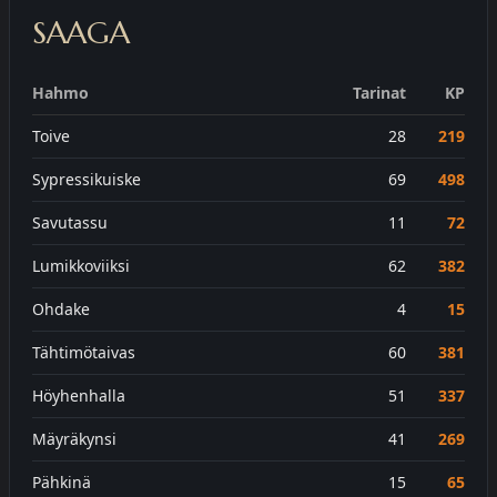
SAAGA
Hahmo
Tarinat
KP
Toive
28
219
Sypressikuiske
69
498
Savutassu
11
72
Lumikkoviiksi
62
382
Ohdake
4
15
Tähtimötaivas
60
381
Höyhenhalla
51
337
Mäyräkynsi
41
269
Pähkinä
15
65