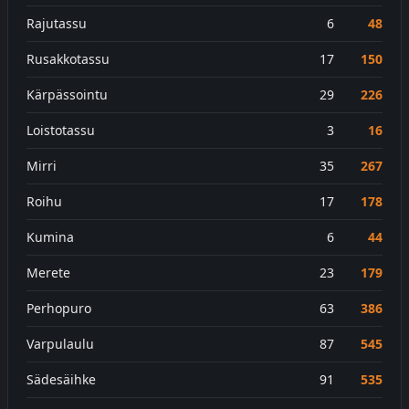
Rajutassu
6
48
Rusakkotassu
17
150
Kärpässointu
29
226
Loistotassu
3
16
Mirri
35
267
Roihu
17
178
Kumina
6
44
Merete
23
179
Perhopuro
63
386
Varpulaulu
87
545
Sädesäihke
91
535