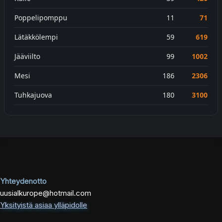
Poppelipomppu
11
71
Lätäkkölempi
59
619
Jääviilto
99
1002
Mesi
186
2306
Tuhkajuova
180
3100
Yhteydenotto
uusialkurope@hotmail.com
Yksityistä asiaa ylläpidolle