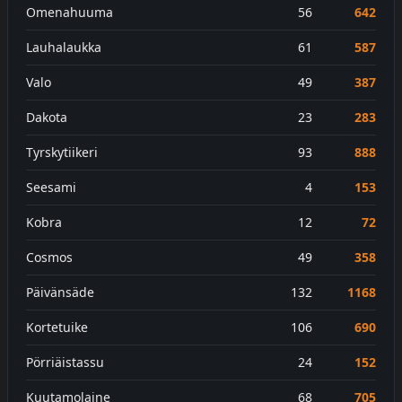
Omenahuuma
56
642
Lauhalaukka
61
587
Valo
49
387
Dakota
23
283
Tyrskytiikeri
93
888
Seesami
4
153
Kobra
12
72
Cosmos
49
358
Päivänsäde
132
1168
Kortetuike
106
690
Pörriäistassu
24
152
Kuutamolaine
68
705