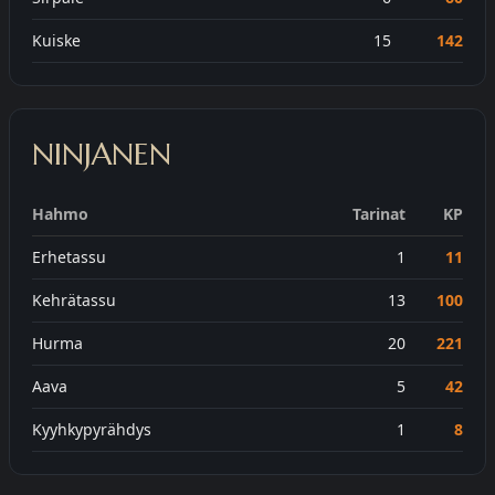
Kuiske
15
142
NINJANEN
Hahmo
Tarinat
KP
Erhetassu
1
11
Kehrätassu
13
100
Hurma
20
221
Aava
5
42
Kyyhkypyrähdys
1
8