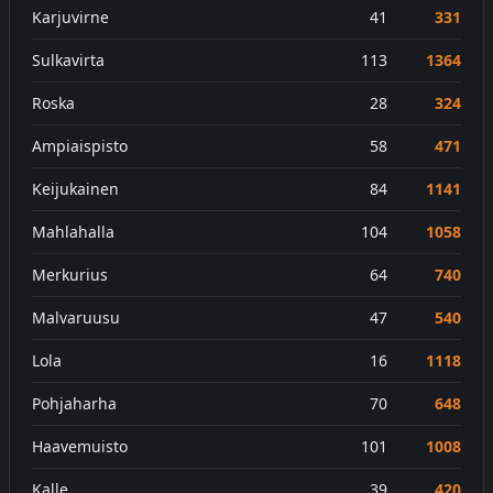
Karjuvirne
41
331
Sulkavirta
113
1364
Roska
28
324
Ampiaispisto
58
471
Keijukainen
84
1141
Mahlahalla
104
1058
Merkurius
64
740
Malvaruusu
47
540
Lola
16
1118
Pohjaharha
70
648
Haavemuisto
101
1008
Kalle
39
420