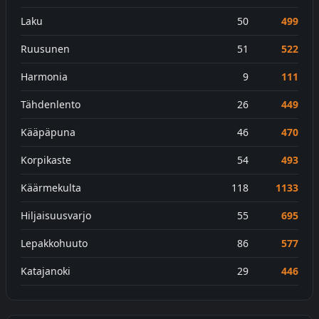
Laku
50
499
Ruusunen
51
522
Harmonia
9
111
Tähdenlento
26
449
Kääpäpuna
46
470
Korpikaste
54
493
Käärmekulta
118
1133
Hiljaisuusvarjo
55
695
Lepakkohuuto
86
577
Katajanoki
29
446