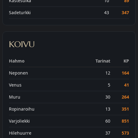
Kastesulka
10
89
Sadeturkki
43
347
KOIVU
Hahmo
Tarinat
KP
Neponen
12
164
Venus
5
41
Muru
30
264
Ropinaroihu
13
351
Varjoliekki
60
851
Hilehuurre
37
573