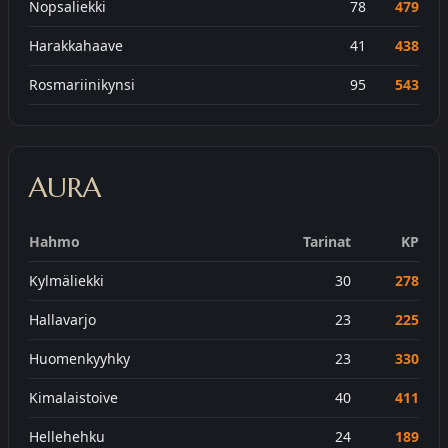
Nopsaliekki
78
479
Harakkahaave
41
438
Rosmariinikynsi
95
543
AURA
Hahmo
Tarinat
KP
Kylmäliekki
30
278
Hallavarjo
23
225
Huomenkyyhky
23
330
Kimalaistoive
40
411
Hellehehku
24
189