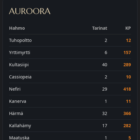
AUROORA
Hahmo
Tarinat
KP
Tuhopoltto
2
12
Yrttimyrtti
6
157
Kultasiipi
40
289
Cassiopeia
2
10
Nefiri
29
418
Kanerva
1
11
Härmä
32
366
Kallahämy
17
282
Maatuska
1
5