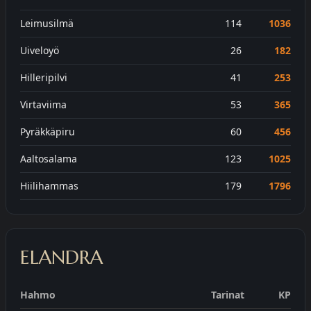
Leimusilmä
114
1036
Uiveloyö
26
182
Hilleripilvi
41
253
Virtaviima
53
365
Pyräkkäpiru
60
456
Aaltosalama
123
1025
Hiilihammas
179
1796
ELANDRA
Hahmo
Tarinat
KP