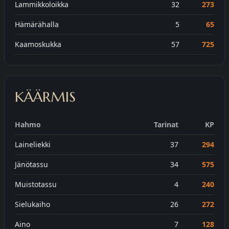
Lammikkoloikka
32
273
Hämärähalla
5
65
Kaamoskukka
57
725
KÄÄRMIS
Hahmo
Tarinat
KP
Laineliekki
37
294
Jänötassu
34
575
Muistotassu
4
240
Sielukaiho
26
272
Aino
7
128