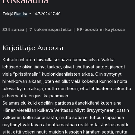
Tekijä
Elandra
14.7.2024 17:49
334 sanaa | 7 kokemuspistettä | KP-boosti ei käytössä
Kirjoittaja: Auroora
Katselin inhoten taivaalla seilaavia tummia pilviä. Vaikka
lehtisade olikin jäänyt taakse, olivat tihuttavat sateet jääneet
vielä ”piristämään” kuolonklaanilaisten arkea. Olin syntynyt
hiirenkorvan aikaan, joten en ollut vielä kokenut kunnolla noita
tulevia kylmiä aikoja, mutta sen tiesin, että lehtisateen ankeutta
ja harmautta en jäisi kaipaamaan.
Salamasielu kulki edelläni partiossa äänekkäänä kuten aina.
Hänen vierellään kulkeva Veritassu näytti ärsyyntyneen jostain
valkoisen kollin sanomasta, mutta soturi ei tuttuun tapaansa
näyttänyt välittävän aiheuttamastaan reaktiosta. Joskus näytti
siltä, että veljeni nautti muiden kissojen härnäämisestä, mutta