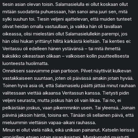
tiesin asian olevan toisin. Salamasielulla ei ollut koskaan ollut
mitään suodatinta puhuessaan, hän sanoi aina juuri sen, mitä
sylki suuhun toi. Tiesin veljeni ajattelevan, että muiden tunteet
olivat heidän omalla vastuullaan, ja vaikka hän oli tavallaan
oikeassa, olisi mielestäni ollut Salamasielullekin parempi, jos
hän olisi hiukan yrittänyt hillitä kärkästä kieltään. Tai kenties ei:
Veritassu oli edelleen hänen ystävänsä – tai mitä ihmettä
kaksikko oikeastaan olikaan – valkoisen kollin puutteellisesta
luonteesta huolimatta.
Onnekseni saavuimme pian partioon. Pilvet näyttivät kulkevan
vastakkaiseen suuntaan, joten oli päivässä ainakin jotain hyvää.
Toinen hyvä asia oli, että Salamasielu päätti jättää minut rauhaan
valitessaan viettää aikaansa Veritassun kanssa. Tietysti pidin
veljeni seurasta, mutta joskus hän oli vain liikaa. Tai no, ei
pelkästään joskus, vaan pikemminkin usein. Tai yleensä. Joinain
päivinä jaksoin häntä, toisina en. Tänään oli sellainen päivä, että
mieluummin viettäisin vapaa-aikani rauhassa.
Minun ei ollut vielä nälkä, eikä unikaan painanut. Katselin leirissä
ympärilleni etsien jotain sisaruksistani. Myrskymahti muistutti