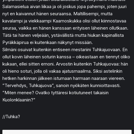
Salamasielua aivan liikaa ja oli joskus jopa pahempi, joten juuri
nyt en kaivannut hänen seuraansa. Maltillisempi, mutta
kavalampi ja viekkaampi Kaamoskukka olisi ollut kiinnostavaa
seuraa, vaikka en hänen kanssaan erityisen läheinen ollutkaan.
Tätä tai hänen veljeään, ystävällistä mutta hiukan kapinallista
Pyräkkäpirua ei kuitenkaan näkynyt missään.
Silmäni osuivat kuitenkin entiseen mestariini Tuhkajuovaan. En
ollut kovin läheinen soturin kanssa – oikeastaan en tiennyt oliko
kukaan, ellei sitten emoni. Arvostin kuitenkin Tuhkajuovaa: hän
oli hieno soturi, jolla oli vakaa ajatusmaailma. Siksi astelinkin
hetken harkinnan jälkeen istumaan harmaan naaraan viereen.
”Tervehdys, Tuhkajuova”, sanoin nyökäten kunnioittavasti.
”Miten menee? Ovatko tyttäresi kotiutuneet takaisin
Kuolonklaaniin?”
//Tuhka?