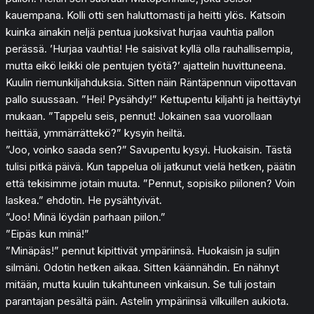
kauempana. Kolli otti sen haluttomasti ja heitti ylös. Katsoin
kuinka ainakin neljä pentua juoksivat hurjaa vauhtia pallon
perässä. ’Hurjaa vauhtia! He saisivat kyllä olla rauhallisempia,
mutta eikö leikki ole pentujen työtä?’ ajattelin huvittuneena.
Kuulin riemunkiljahduksia. Sitten näin Räntäpennun viipottavan
pallo suussaan. ”Hei! Pysähdy!” Kettupentu kiljahti ja heittäytyi
mukaan. ”Tappelu seis, pennut! Jokainen saa vuorollaan
heittää, ymmärrättekö?” kysyin heiltä.
”Joo, voinko saada sen?” Savupentu kysyi. Huokaisin. Tästä
tulisi pitkä päivä. Kun tappelua oli jatkunut vielä hetken, päätin
että tekisimme jotain muuta. ”Pennut, sopisiko piilonen? Voin
laskea.” ehdotin. He pysähtyivät.
”Joo! Minä löydän parhaan piilon.”
”Eipäs kun minä!”
”Minäpäs!” pennut kipittivät ympäriinsä. Huokaisin ja suljin
silmäni. Odotin hetken aikaa. Sitten käännähdin. En nähnyt
mitään, mutta kuulin tukahtuneen vinkaisun. Se tuli jostain
parantajan pesältä päin. Astelin ympäriinsä vilkuillen aukiota.