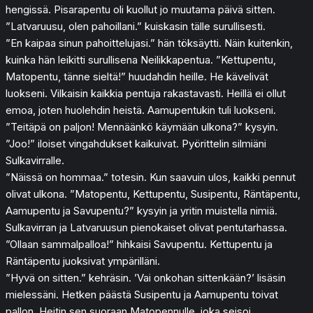
hengissä. Pisarapentu oli kuollut jo muutama päivä sitten.
”Latvaruusu, olen pahoillani.” kuiskasin tälle surullisesti.
”En kaipaa sinun pahoittelujasi.” hän töksäytti. Näin kuitenkin,
kuinka hän leikitti surullisena Neilikkapentua. ”Kettupentu,
Matopentu, tänne sieltä!” huudahdin heille. He kävelivät
luokseni. Vilkaisin kaikkia pentuja rakastavasti. Heillä ei ollut
emoa, joten huolehdin heistä. Aamupentukin tuli luokseni.
”Teitäpä on paljon! Mennäänkö käymään ulkona?” kysyin.
”Joo!” iloiset vingahdukset kaikuivat. Pyörittelin silmiäni
Sulkavirralle.
”Näissä on hommaa.” totesin. Kun saavuin ulos, kaikki pennut
olivat ulkona. ”Matopentu, Kettupentu, Susipentu, Räntäpentu,
Aamupentu ja Savupentu?” kysyin ja yritin muistella nimiä.
Sulkavirran ja Latvaruusun pienokaiset olivat pentutarhassa.
”Ollaan sammalpalloa!” hihkaisi Savupentu. Kettupentu ja
Räntäpentu juoksivat ympärilläni.
”Hyvä on sitten.” kehräsin. ’Vai onkohan sittenkään?’ lisäsin
mielessäni. Hetken päästä Susipentu ja Aamupentu toivat
pallon. Heitin sen suoraan Matopennulle, joka seisoi