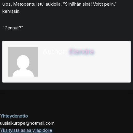
ulos, Matopentu istui aukiolla. ”Siinähän sinä! Voitit pelin.”
kehräsin.
”Pennut?”
Author:
Elandra
Yhteydenotto
uusialkurope@hotmail.com
Yksityistä asiaa ylläpidolle