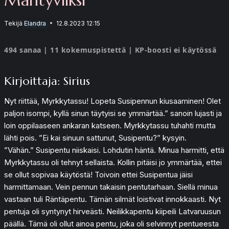
Tekijä
Elandra
12.8.2023 12:15
494 sanaa | 11 kokemuspistettä | KP-boosti ei käytössä
Kirjoittaja: Sirius
Nyt riittää, Myrkkytassu! Lopeta Susipennun kiusaaminen! Olet
paljon isompi, kyllä sinun täytyisi se ymmärtää.” sanoin lujasti ja
loin oppilaaseen ankaran katseen. Myrkkytassu tuhahti mutta
lähti pois. ”Ei kai sinuun sattunut, Susipentu?” kysyin.
”Vähän.” Susipentu niiskaisi. Lohdutin häntä. Minua harmitti, että
Myrkkytassu oli tehnyt sellaista. Kollin pitäisi jo ymmärtää, ettei
se ollut sopivaa käytöstä! Toivoin ettei Susipentua jäisi
harmittamaan. Vein pennun takaisin pentutarhaan. Siellä minua
vastaan tuli Räntäpentu. Tämän silmät loistivat innokkaasti. Nyt
pentuja oli syntynyt hirveästi. Neilikkapentu kiipeili Latvaruusun
päällä. Tämä oli ollut ainoa pentu, joka oli selvinnyt pentueesta