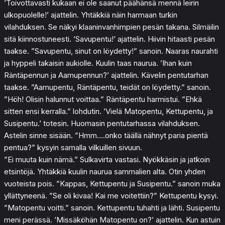
’Toivottavasti kukaan ei ole saanut päähänsä mennä leirin
ulkopuolelle!’ ajattelin. Yhtäkkiä näin harmaan turkin
vilahduksen. Se näkyi klaaninvanhimpien pesän takana. Silmäilin
sitä kiinnostuneesti. ’Savupentu!’ ajattelin. Hiivin hitaasti pesän
taakse. ”Savupentu, sinut on löydetty!” sanoin. Naaras naurahti
ja hyppeli takaisin aukiolle. Kuulin taas naurua. ’Ihan kuin
Räntäpennun ja Aamupennun?’ ajattelin. Kävelin pentutarhan
taakse. ”Aamupentu, Räntäpentu, teidät on löydetty.” sanoin.
”Höh! Olisin halunnut voittaa.” Räntäpentu harmistui. ”Ehkä
sitten ensi kerralla.” lohdutin. ’Vielä Matopentu, Kettupentu, ja
Susipentu.’ totesin. Huomasin pentutarhassa vilahduksen.
Astelin sinne sisään. ”Hmm….onko täällä nähnyt paria pientä
pentua?” kysyin samalla vilkuillen sivuun.
”Ei muuta kuin nämä.” Sulkavirta vastasi. Nyökkäsin ja jatkoin
etsintöjä. Yhtäkkiä kuulin naurua sammalien alta. Otin yhden
vuoteista pois. ”Kappas, Kettupentu ja Susipentu.” sanoin muka
yllättyneenä. ”Se oli kivaa! Kai me voitettiin?” Kettupentu kysyi.
”Matopentu voitti.” sanoin. Kettupentu tuhahti ja lähti. Susipentu
meni perässä. ’Missäköhän Matopentu on?’ ajattelin. Kun astuin