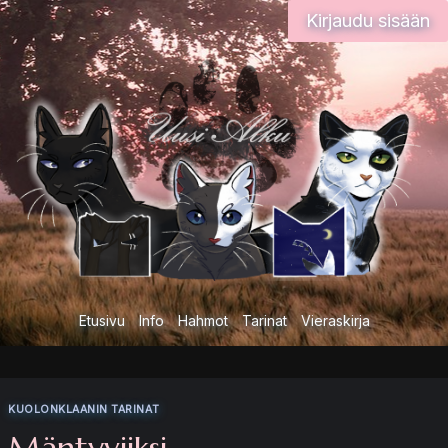
Siirry
Kirjaudu sisään
sisältöön
Etusivu
Info
Hahmot
Tarinat
Vieraskirja
KUOLONKLAANIN TARINAT
Mäntyviiksi