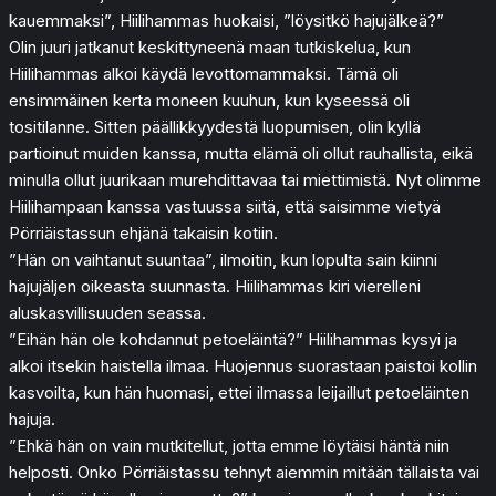
kauemmaksi”, Hiilihammas huokaisi, ”löysitkö hajujälkeä?”
Olin juuri jatkanut keskittyneenä maan tutkiskelua, kun
Hiilihammas alkoi käydä levottomammaksi. Tämä oli
ensimmäinen kerta moneen kuuhun, kun kyseessä oli
tositilanne. Sitten päällikkyydestä luopumisen, olin kyllä
partioinut muiden kanssa, mutta elämä oli ollut rauhallista, eikä
minulla ollut juurikaan murehdittavaa tai miettimistä. Nyt olimme
Hiilihampaan kanssa vastuussa siitä, että saisimme vietyä
Pörriäistassun ehjänä takaisin kotiin.
”Hän on vaihtanut suuntaa”, ilmoitin, kun lopulta sain kiinni
hajujäljen oikeasta suunnasta. Hiilihammas kiri vierelleni
aluskasvillisuuden seassa.
”Eihän hän ole kohdannut petoeläintä?” Hiilihammas kysyi ja
alkoi itsekin haistella ilmaa. Huojennus suorastaan paistoi kollin
kasvoilta, kun hän huomasi, ettei ilmassa leijaillut petoeläinten
hajuja.
”Ehkä hän on vain mutkitellut, jotta emme löytäisi häntä niin
helposti. Onko Pörriäistassu tehnyt aiemmin mitään tällaista vai