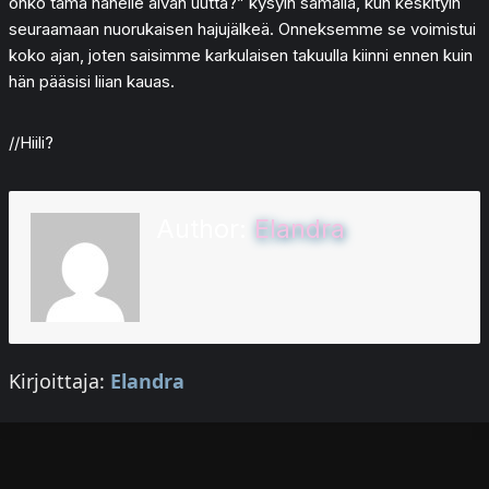
onko tämä hänelle aivan uutta?” kysyin samalla, kun keskityin
seuraamaan nuorukaisen hajujälkeä. Onneksemme se voimistui
koko ajan, joten saisimme karkulaisen takuulla kiinni ennen kuin
hän pääsisi liian kauas.
//Hiili?
Author:
Elandra
Kirjoittaja:
Elandra