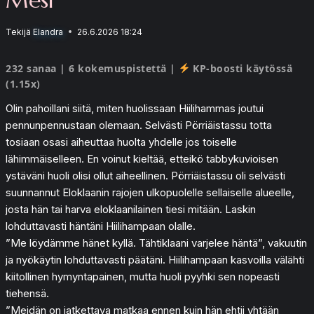
Tekijä
Elandra
26.6.2026 18:24
232 sanaa | 6 kokemuspistettä |
KP-boosti käytössä
(1.15x)
Olin pahoillani siitä, miten huolissaan Hiilihammas joutui
pennunpennustaan olemaan. Selvästi Pörriäistassu totta
tosiaan osasi aiheuttaa huolta yhdelle jos toiselle
lähimmäiselleen. En voinut kieltää, etteikö tabbykuvioisen
ystäväni huoli olisi ollut aiheellinen. Pörriäistassu oli selvästi
suunnannut Eloklaanin rajojen ulkopuolelle sellaiselle alueelle,
josta hän tai harva eloklaanilainen tiesi mitään. Laskin
lohduttavasti häntäni Hiilihampaan olalle.
”Me löydämme hänet kyllä. Tähtiklaani varjelee häntä”, vakuutin
ja nyökäytin lohduttavasti päätäni. Hiilihampaan kasvoilla välähti
kiitollinen hymyntapainen, mutta huoli pyyhki sen nopeasti
tiehensä.
”Meidän on jatkettava matkaa ennen kuin hän ehtii yhtään