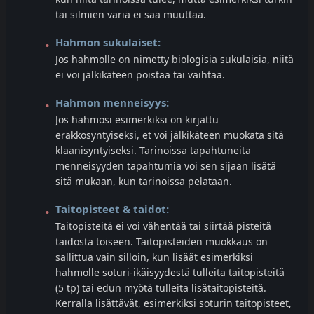
tai silmien väriä ei saa muuttaa.
Hahmon sukulaiset:
Jos hahmolle on nimetty biologisia sukulaisia, niitä
ei voi jälkikäteen poistaa tai vaihtaa.
Hahmon menneisyys:
Jos hahmosi esimerkiksi on kirjattu
erakkosyntyiseksi, et voi jälkikäteen muokata sitä
klaanisyntyiseksi. Tarinoissa tapahtuneita
menneisyyden tapahtumia voi sen sijaan lisätä
sitä mukaan, kun tarinoissa pelataan.
Taitopisteet & taidot:
Taitopisteitä ei voi vähentää tai siirtää pisteitä
taidosta toiseen. Taitopisteiden muokkaus on
sallittua vain silloin, kun lisäät esimerkiksi
hahmolle soturi-ikäisyydestä tulleita taitopisteitä
(5 tp) tai edun myötä tulleita lisätaitopisteitä.
Kerralla lisättävät, esimerkiksi soturin taitopisteet,