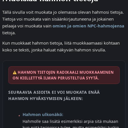
Tällä sivulla voit muokata jo olemassa olevan hahmosi tietoja.
Tietoja voi muokata vain sisäänkirjautuneena ja jokainen
pelaaja voi muokata vain
omien ja omien NPC-hahmojensa
tietoja.
Kun muokkaat hahmon tietoja, liitä muokkaamaasi kohtaan
koko se teksti, jonka haluat näkyvän hahmon sivulla.
HAHMON TIETOJEN RADIKAALI MUOKKAAMINEN
ON KIELLETTYÄ ILMAN PERUSTELTUA SYYTÄ.
SEURAAVIA ASIOITA EI VOI MUOKATA ENÄÄ
HAHMON HYVÄKSYMISEN JÄLKEEN:
Hahmon ulkonäkö:
Hahmolle saa lisätä esimerkiksi arpia sitä mukaan
kun niitä tarinoissa tulee, mutta esimerkiksi turkin