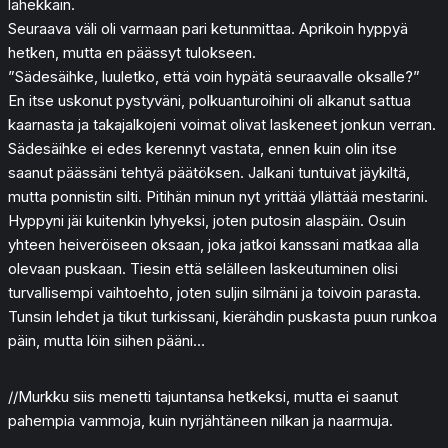
lähekkäin.
Seuraava väli oli varmaan pari ketunmittaa. Aprikoin hyppyä
hetken, mutta en päässyt tulokseen.
”Sädesäihke, luuletko, että voin hypätä seuraavalle oksalle?”
En itse uskonut pystyväni, polkuanturoihini oli alkanut sattua
kaarnasta ja takajalkojeni voimat olivat laskeneet jonkun verran.
Sädesäihke ei edes kerennyt vastata, ennen kuin olin itse
saanut päässäni tehtyä päätöksen. Jalkani tuntuivat jäykiltä,
mutta ponnistin silti. Pitihän minun nyt yrittää yllättää mestarini.
Hyppyni jäi kuitenkin lyhyeksi, joten putosin alaspäin. Osuin
yhteen heiveröiseen oksaan, joka jatkoi kanssani matkaa alla
olevaan puskaan. Tiesin että selälleen laskeutuminen olisi
turvallisempi vaihtoehto, joten suljin silmäni ja toivoin parasta.
Tunsin lehdet ja tikut turkissani, kierähdin puskasta puun runkoa
päin, mutta löin siihen pääni…
//Murkku siis menetti tajuntansa hetkeksi, mutta ei saanut
pahempia vammoja, kuin nyrjähtäneen nilkan ja naarmuja.