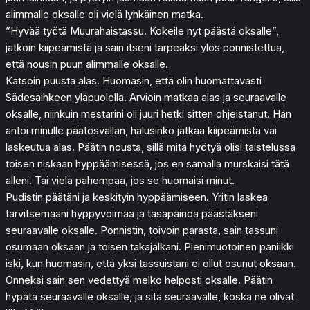
alimmalle oksalle oli vielä lyhkäinen matka.
”Hyvää työtä Muurahaistassu. Kokeile nyt päästä oksalle”,
jatkoin kiipeämistä ja sain itseni tarpeaksi ylös ponnistettua,
että nousin puun alimmalle oksalle.
Katsoin puusta alas. Huomasin, että olin huomattavasti
Sädesäihkeen yläpuolella. Arvioin matkaa alas ja seuraavalle
oksalle, niinkuin mestarini oli juuri hetki sitten ohjeistanut. Hän
antoi minulle päätösvallan, halusinko jatkaa kiipeämistä vai
laskeutua alas. Päätin nousta, sillä mitä hyötyä olisi taistelussa
toisen niskaan hyppäämisessä, jos en samalla murskaisi tätä
alleni. Tai vielä pahempaa, jos se huomaisi minut.
Pudistin päätäni ja keskityin hyppäämiseen. Yritin laskea
tarvitsemaani hyppyvoimaa ja tasapainoa päästäkseni
seuraavalle oksalle. Ponnistin, toivoin parasta, sain tassuni
osumaan oksaan ja toisen takajalkani. Pienimuotoinen paniikki
iski, kun huomasin, että yksi tassuistani ei ollut osunut oksaan.
Onneksi sain sen vedettyä melko helposti oksalle. Päätin
hypätä seuraavalle oksalle, ja sitä seuraavalle, koska ne olivat