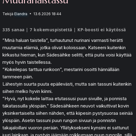
Tekijä
Elandra
13.6.2026 18:44
335 sanaa | 7 kokemuspistettä | KP-boosti ei käytössä
”Minä haluan taistella”, turhautunut nurinani varmasti herätti
muutamia eläimiä, jotka olivat koloissaan. Katseeni kuitenkin
kirkastui hieman, kun Sädesäihke selitti, että puita voisi käyttää
myös hyvin taistellessa.
”Kokeilepas tarttua runkoon”, mestarini osoitti hännällään
tammeen päin.
Lähestyin suurta puuta epäilevästi, mutta sain tassuni kuitenkin
siihen melko hyvin kiinni.
”Hyvä, nyt kokeile laittaa etutassusi puun sivuille, ja ponnista
takatassuilla ylöspäin.” Sädesäihkeen neuvot vaikuttivat kovin
yksinkertaiselta siihen nähden, että kiipesin pystysuoraa seinää
ylöspäin. Asetin tassuni puun rungon sivuun ja ponnistin
takajaloillani vuoron perään. Yllätyksekseni kynsiini ei sattunut
juuri lainkaan, ja pystyin jäämään roikkumaan puun rungolle, sillä