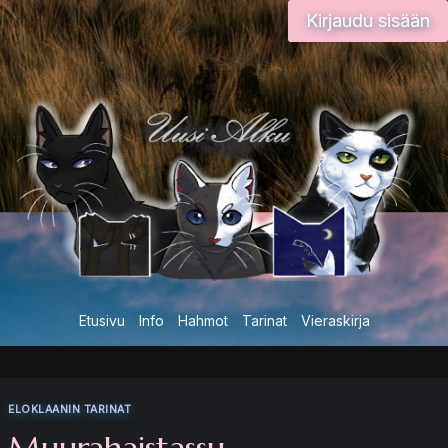
Siirry
Kirjaudu sisään
sisältöön
Etusivu
Info
Hahmot
Tarinat
Vieraskirja
ELOKLAANIN TARINAT
Muurahaistassu