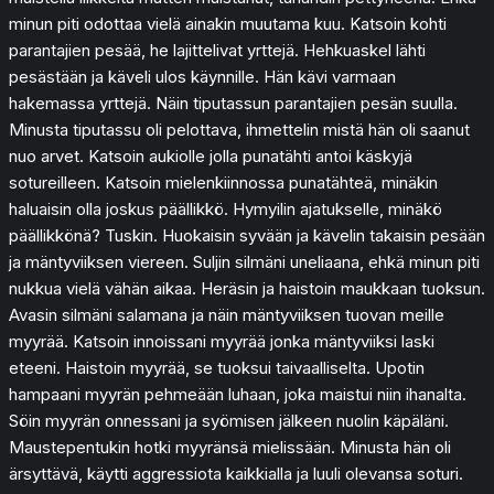
minun piti odottaa vielä ainakin muutama kuu. Katsoin kohti
parantajien pesää, he lajittelivat yrttejä. Hehkuaskel lähti
pesästään ja käveli ulos käynnille. Hän kävi varmaan
hakemassa yrttejä. Näin tiputassun parantajien pesän suulla.
Minusta tiputassu oli pelottava, ihmettelin mistä hän oli saanut
nuo arvet. Katsoin aukiolle jolla punatähti antoi käskyjä
sotureilleen. Katsoin mielenkiinnossa punatähteä, minäkin
haluaisin olla joskus päällikkö. Hymyilin ajatukselle, minäkö
päällikkönä? Tuskin. Huokaisin syvään ja kävelin takaisin pesään
ja mäntyviiksen viereen. Suljin silmäni uneliaana, ehkä minun piti
nukkua vielä vähän aikaa. Heräsin ja haistoin maukkaan tuoksun.
Avasin silmäni salamana ja näin mäntyviiksen tuovan meille
myyrää. Katsoin innoissani myyrää jonka mäntyviiksi laski
eteeni. Haistoin myyrää, se tuoksui taivaalliselta. Upotin
hampaani myyrän pehmeään luhaan, joka maistui niin ihanalta.
Söin myyrän onnessani ja syömisen jälkeen nuolin käpäläni.
Maustepentukin hotki myyränsä mielissään. Minusta hän oli
ärsyttävä, käytti aggressiota kaikkialla ja luuli olevansa soturi.