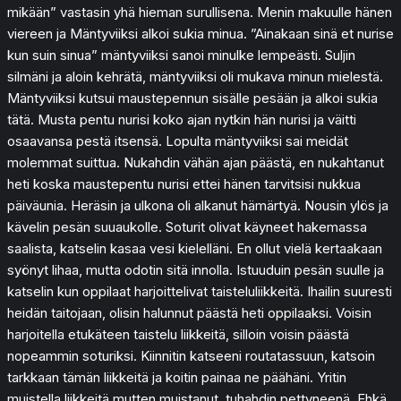
mikään” vastasin yhä hieman surullisena. Menin makuulle hänen
viereen ja Mäntyviiksi alkoi sukia minua. ”Ainakaan sinä et nurise
kun suin sinua” mäntyviiksi sanoi minulke lempeästi. Suljin
silmäni ja aloin kehrätä, mäntyviiksi oli mukava minun mielestä.
Mäntyviiksi kutsui maustepennun sisälle pesään ja alkoi sukia
tätä. Musta pentu nurisi koko ajan nytkin hän nurisi ja väitti
osaavansa pestä itsensä. Lopulta mäntyviiksi sai meidät
molemmat suittua. Nukahdin vähän ajan päästä, en nukahtanut
heti koska maustepentu nurisi ettei hänen tarvitsisi nukkua
päiväunia. Heräsin ja ulkona oli alkanut hämärtyä. Nousin ylös ja
kävelin pesän suuaukolle. Soturit olivat käyneet hakemassa
saalista, katselin kasaa vesi kielelläni. En ollut vielä kertaakaan
syönyt lihaa, mutta odotin sitä innolla. Istuuduin pesän suulle ja
katselin kun oppilaat harjoittelivat taisteluliikkeitä. Ihailin suuresti
heidän taitojaan, olisin halunnut päästä heti oppilaaksi. Voisin
harjoitella etukäteen taistelu liikkeitä, silloin voisin päästä
nopeammin soturiksi. Kiinnitin katseeni routatassuun, katsoin
tarkkaan tämän liikkeitä ja koitin painaa ne päähäni. Yritin
muistella liikkeitä mutten muistanut, tuhahdin pettyneenä. Ehkä