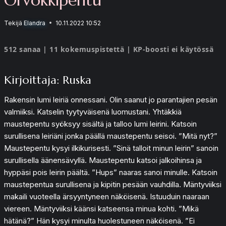
Tekijä
Elandra
10.11.2022 10:52
512 sanaa | 11 kokemuspistettä | KP-boosti ei käytössä
Kirjoittaja: Ruska
Rakensin lumi leiriä onnessani. Olin saanut jo parantajien pesän
valmiiksi. Katselin tyytyväisenä luomustani. Yhtäkkiä
maustepentu syöksyy sisältä ja talloo lumi leirini. Katsoin
surullisena leiriäni jonka päällä maustepentu seisoi. ”Mitä nyt?”
Maustepentu kysyi ilkikurisesti. ”Sinä talloit minun leirin” sanoin
surullisella äänensävyllä. Maustepentu katsoi jalkoihinsa ja
hyppäsi pois leirin päältä. ”Hups” naaras sanoi minulle. Katsoin
maustepentua surullisena ja kipitin pesään vauhdilla. Mäntyviiksi
makaili vuoteella ärsyyntyneen näköisenä. Istuuduin naaraan
viereen. Mäntyviiksi käänsi katseensa minua kohti. ”Mikä
hätänä?” Hän kysyi minulta huolestuneen näköisenä. ”Ei