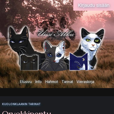
Siirry
Kirjaudu sisään
sisältöön
Etusivu
Info
Hahmot
Tarinat
Vieraskirja
KUOLONKLAANIN TARINAT
Orvokkipentu