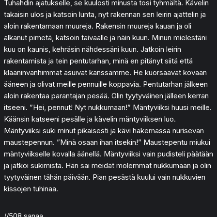
Tuhahdin ajatukselle, se kuulosti minusta tosi tyhmältä. Kävelin
takaisin ulos ja katsoin lunta, nyt rakennan sen leirin ajattelin ja
aloin rakentamaan muureja. Rakensin muureja kauan ja oli
alkanut pimetä, katsoin taivaalle ja näin kuun. Minun mielestäni
kuu on kaunis, kehräsin nähdessäni kuun. Jatkoin leirin
rakentamista ja tein pentutarhan, minä en pitänyt siitä että
klaaninvanhimmat asuivat kanssamme. He kuorsaavat kovaan
ääneen ja olivat meille pennuille koppavia. Pentutarhan jälkeen
aloin rakentaa parantajan pesää. Olin tyytyväinen jälleen kerran
itseeni. ”Hei, pennut! Nyt nukkumaan!” Mäntyviiksi huusi meille.
Käänsin katseeni pesälle ja kävelin mäntyviiksen luo.
Mäntyviiksi suki minut pikaisesti ja kävi hakemassa nurisevan
maustepennun. ”Minä osaan ihan itsekin!” Maustepentu miukui
mäntyviikselle kovalla äänellä. Mäntyviiksi vain pudisteli päätään
ja jatkoi sukimista. Hän sai meidät molemmat nukkumaan ja olin
tyytyväinen tähän päivään. Pian pesästä kuului vain nukkuvien
kissojen tuhinaa.
//508 sanaa