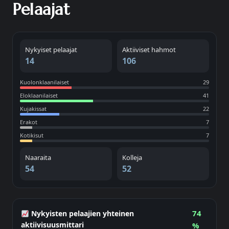
Pelaajat
Nykyiset pelaajat
Aktiiviset hahmot
14
106
Kuolonklaanilaiset
29
Eloklaanilaiset
41
Kujakissat
22
Erakot
7
Kotikisut
7
Naaraita
Kolleja
54
52
74
Nykyisten pelaajien yhteinen
aktiivisuusmittari
%