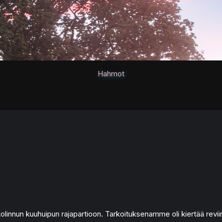
Hahmot
kolinnun kuuhuipun rajapartioon. Tarkoituksenamme oli kiertää revii