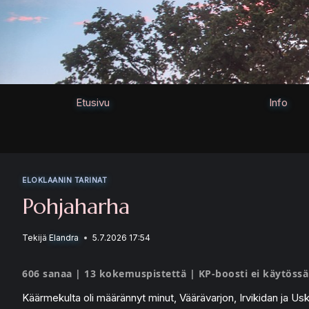
Siirry
sisältöön
Etusivu
Info
ELOKLAANIN TARINAT
Pohjaharha
Tekijä
Elandra
5.7.2026 17:54
606 sanaa | 13 kokemuspistettä | KP-boosti ei käytössä
Käärmekulta oli määrännyt minut, Väärävarjon, Irvikidan ja Us