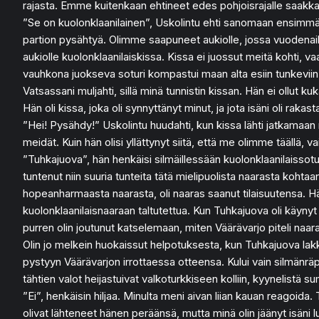
rajasta. Emme kuitenkaan ehtineet edes pohjoisrajalle saakka
”Se on kuolonklaanilainen”, Uskolintu ehti sanomaan ensimmäis
partion pysähtyä. Olimme saapuneet aukiolle, jossa vuodenaiko
aukiolle kuolonklaanilaiskissa. Kissa ei juossut meitä kohti, v
vauhkona juokseva soturi kompastui maan alta esiin tunkeviin juu
Vatsassani muljahti, sillä minä tunnistin kissan. Hän ei ollut k
Hän oli kissa, joka oli synnyttänyt minut, ja jota isäni oli rakast
”Hei! Pysähdy!” Uskolintu huudahti, kun kissa lähti jatkamaan 
meidät. Kuin hän olisi yllättynyt siitä, että me olimme täällä,
”Tuhkajuova”, hän henkäisi silmäillessään kuolonklaanilaissoturi
tuntenut niin suuria tunteita tätä mielipuolista naarasta kohta
hopeanharmaasta naarasta, oli naaras saanut tilaisuutensa. Hä
kuolonklaanilaisnaaraan taltutettua. Kun Tuhkajuova oli käynyt
purren olin joutunut katselemaan, miten Väärävarjo piteli naaras
Olin jo melkein huokaissut helpotuksesta, kun Tuhkajuova lak
pystyyn Väärävarjon irrottaessa otteensa. Kului vain silmänräpä
tähtien valot heijastuivat valkoturkkiseen kolliin, kyynelistä s
”Ei”, henkäisin hiljaa. Minulta meni aivan liian kauan reagoida
olivat lähteneet hänen peräänsä, mutta minä olin jäänyt isäni lu