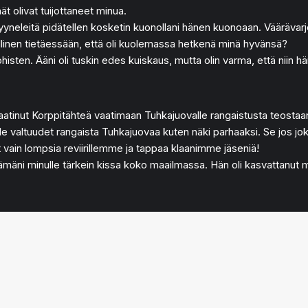
t olivat tuijottaneet minua.
. Kyyneleitä pidätellen kosketin kuonollani hänen kuonoaan. Vääräva
uhallinen tietäessään, että oli kuolemassa hetkenä minä hyvänsä?
ohisten. Ääni oli tuskin edes kuiskaus, mutta olin varma, että niin h
vaatinut Korppitähteä vaatimaan Tuhkajuovalle rangaistusta teostaan
e valtuudet rangaista Tuhkajuovaa kuten näki parhaaksi. Se jos jokin
et vain lompsia reviirillemme ja tappaa klaanimme jäseniä!
ämäni minulle tärkein kissa koko maailmassa. Hän oli kasvattanut minu