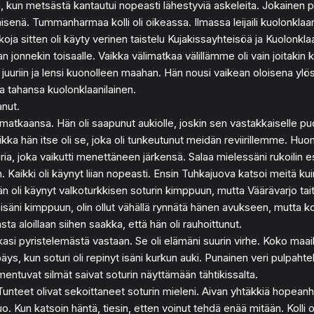
, kun metsästä kantautui nopeasti lähestyviä askeleita. Jokainen p
enä. Tummanharmaa kolli oli oikeassa. Ilmassa leijaili kuolonklaan
ja sitten oli käyty verinen taistelu Kujakissayhteisöä ja Kuolonkla
aan jonnekin toisaalle. Vaikka välimatkaa välillämme oli vain joitaki
riin ja lensi kuonolleen maahan. Hän nousi vaikean oloisena ylös ja i
uka tahansa kuolonklaanilainen.
anut.
matkaansa. Hän oli saapunut aukiolle, joskin sen vastakkaiselle puo
 vaikka hän itse oli se, joka oli tunkeutunut meidän reviirillemme. 
a, joka vaikutti menettäneen järkensä. Salaa mielessäni rukoilin esi-
an. Kaikki oli käynyt liian nopeasti. Ensin Tuhkajuova katsoi meitä k
n oli käynyt valkoturkkisen soturin kimppuun, mutta Väärävarjo tait
 isäni kimppuun, olin ollut vähällä rynnätä hänen avukseen, mutta k
ta aloillaan siihen saakka, että hän oli rauhoittunut.
kasi pyristelemästä vastaan. Se oli elämäni suurin virhe. Koko maa
ys, kun soturi oli repinyt isäni kurkun auki. Punainen veri pulpahte
umentuvat silmät saivat soturin näyttämään tähtikissalta.
. Tunteet olivat sekoittaneet soturin mieleni. Aivan yhtäkkiä hopean
o. Kun katsoin häntä, tiesin, etten voinut tehdä enää mitään. Kolli ol