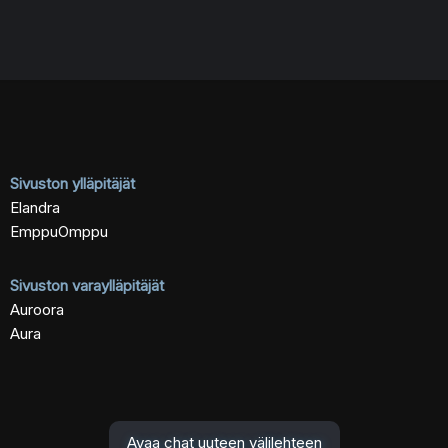
Sivuston ylläpitäjät
Elandra
EmppuOmppu
Sivuston varaylläpitäjät
Auroora
Aura
Avaa chat uuteen välilehteen