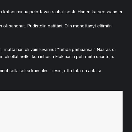
rjo katsoi minua pelottavan rauhallisesti. Hänen katseessaan ei
än oli sanonut. Pudistelin päätäni. Olin menettänyt elämäni
, mutta hän oli vain luvannut ”tehdä parhaansa.” Naaras oli
 oli ollut hetki, kun inhosin Eloklaanin pehmeitä sääntöjä.
t sellaiseksi kuin olin. Tiesin, että tätä en antaisi