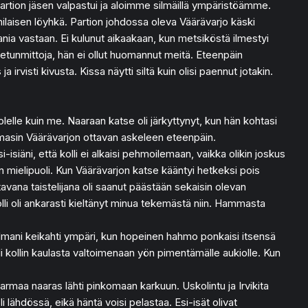
artion jäsen valpastui ja aloimme silmäillä ympäristöämme.
ilaisen löyhkä. Partion johdossa oleva Väärävarjo käski
ania vastaan. Ei kulunut aikaakaan, kun metsiköstä ilmestyi
n ketunmittoja, hän ei ollut huomannut meitä. Eteenpäin
rvisti kivusta. Kissa näytti siltä kuin olisi paennut jotakin.
lelle kuin me. Naaraan katse oli järkyttynyt, kun hän kohtasi
Huomasin Väärävarjon ottavan askeleen eteenpäin.
isiäni, että kolli ei alkaisi pehmoilemaan, vaikka olikin joskus
uin mielipuoli. Kun Väärävarjon katse kääntyi hetkeksi pois
avana taistelijana oli saanut päästään sekaisin olevan
olli oli ankarasti kieltänyt minua tekemästä niin. Hammasta
ilmani keikahti ympäri, kun hopeinen hahmo ponkaisi itsensä
li kollin kaulasta valtoimenaan yön pimentämälle aukiolle. Kun
harmaa naaras lähti pinkomaan karkuun. Uskolintu ja Irvikita
i lähdössä, eikä häntä voisi pelastaa. Esi-isät olivat