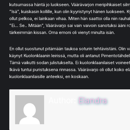
kutsumassa häntä jo luokseen. Väärävarjon meripihkaiset silmä
”Isä”, kuiskasin kollille, kun olin kyyristynyt hänen luokseen
ollut pelkoa, ei lainkaan vihaa. Miten hän saattoi olla niin ra
”Ei… Se.. Mitään”, Väärävarjo sai vain vaivoin sanotuksi ääni r
tärkeimmän kissan. Oma emoni oli vienyt minulta isän.
En ollut suostunut pitämään taukoa soturin tehtävistäni. Olin 
käynyt Kuolonklaanin leirissä, mutta oli antanut Pimentotähdell
Tämä vaikutti sodan julistukselta. Ei kuolonklaanilaiset voine
Ikävä tuntui puristuksena rinnassa. Väärävarjo oli ollut koko el
kuolonklaanilaisille anteeksi, en koskaan.
Author:
Elandra