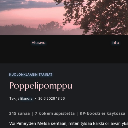
Siirry
sisältöön
Etusivu
Info
KUOLONKLAANIN TARINAT
Poppelipomppu
Tekijä
Elandra
26.6.2026 13:56
315 sanaa | 7 kokemuspistettä | KP-boosti ei käytössä
Voi Pimeyden Metsä sentään, miten tylsää kaikki oli aivan yks