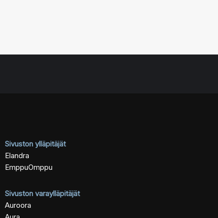
Sivuston ylläpitäjät
Elandra
EmppuOmppu
Sivuston varaylläpitäjät
Auroora
Aura