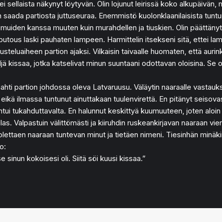
i sellaista näkynyt löytyvän. Olin lojunut leirissä koko alkupäivän,
sin saada partiosta juttuseuraa. Enemmistö kuolonklaanilaisista tuntu
lla muiden kanssa muuten kuin murahdellen ja tiuskien. Olin päättän
putous laski pauhaten lampeen. Harmittelin itsekseni sitä, ettei la
steluaiheen partion ajaksi. Vilkaisin taivaalle huomaten, että aurin
eljä kissaa, jotka katselivat minun suuntaani odottavan oloisina. Se 
ti partion johdossa oleva Latvaruusu. Väläytin naaraalle vastauk
n, eikä ilmassa tuntunut ainuttakaan tuulenvirettä. En pitänyt seisov
i tukahduttavalta. En halunnut keskittyä kuumuuteen, joten aloin s
s. Valpastuin välittömästi ja kiiruhdin ruskeankirjavan naaraan vier
lettaen naaraan tuntevan minut ja tietäen nimeni. Tiesinhän minäkin
o:
 sinun kokoisesi oli. Siitä söi kuusi kissaa.”