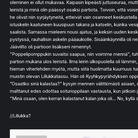
oleminen ei ollut mukavaa. Kaipasin kipeästi juttuseuraa, mutte
leiristä ja minä olin päässyt osaksi partiota. Toivoin, että voi
he olivat niin syrjäytyneitä, etteivät vain osanneet keskuste
istuskelin kaatuneen kuusipuun takana ja katselin, kuinka vesi
saalista. Samassa mieleeni nousi ajatus, ja keksin uuden kesku
pystyssä, rauhallisin askelin pääaukiolle. Sisäänkäynnillä oli n
Jääviilto oli partioon lisäkseni nimennyt.
”Poppelipomppukin suvaitsi saapua, niin voimme mennä”, tuhah
partion mukana ulos leiristä. Ilma leirin ulkopuolella oli lämmi
hieman viherlehden myötä, mutta siitä huolimatta kuumuus tuntu
muistin olevan Lillukkatassu. Hän oli Kyyhkypyrähdyksen oppila
”Osaatko sinä kalastaa?” kysyin mennen välittömästi asiaan, o
malttanut edes odottaa soturioppilaan vastausta, kun jatkoin j
”Minä osaan, olen kerran kalastanut kalan joka oli… No, kyllä se
//Lillukka?