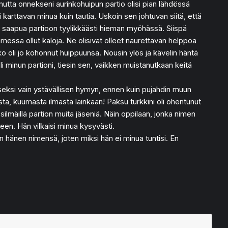
 mutta onnekseni aurinkohuipun partio olisi pian lähdössä
i karttavan minua kuin tautia. Uskoin sen johtuvan siitä, että
yt saapua partioon tyylikkäästi hieman myöhässä. Siispä
mmessa ollut kaloja. Ne olisivat olleet naurettavan helppoa
ko oli jo kohonnut huippuunsa. Nousin ylös ja kävelin häntä
oli minun partioni, tiesin sen, vaikken muistanutkaan keitä
seksi vain ystävällisen hymyn, ennen kuin pujahdin muun
asta, kuumasta ilmasta lainkaan! Paksu turkkini oli ohentunut
ilmäillä partion muita jäseniä. Näin oppilaan, jonka nimen
een. Hän vilkaisi minua kysyvästi.
 hänen nimensä, joten miksi hän ei minua tuntisi. En