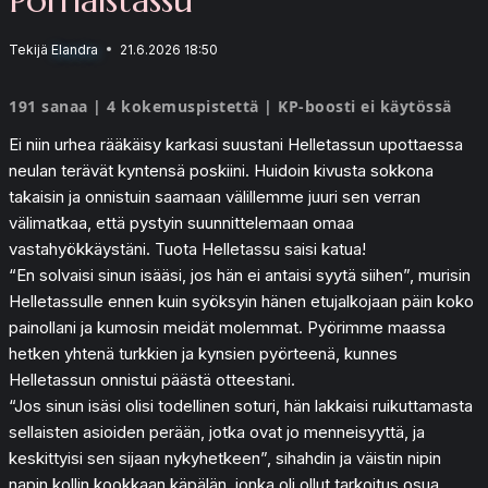
Tekijä
Elandra
21.6.2026 18:50
191 sanaa | 4 kokemuspistettä | KP-boosti ei käytössä
Ei niin urhea rääkäisy karkasi suustani Helletassun upottaessa
neulan terävät kyntensä poskiini. Huidoin kivusta sokkona
takaisin ja onnistuin saamaan välillemme juuri sen verran
välimatkaa, että pystyin suunnittelemaan omaa
vastahyökkäystäni. Tuota Helletassu saisi katua!
“En solvaisi sinun isääsi, jos hän ei antaisi syytä siihen”, murisin
Helletassulle ennen kuin syöksyin hänen etujalkojaan päin koko
painollani ja kumosin meidät molemmat. Pyörimme maassa
hetken yhtenä turkkien ja kynsien pyörteenä, kunnes
Helletassun onnistui päästä otteestani.
“Jos sinun isäsi olisi todellinen soturi, hän lakkaisi ruikuttamasta
sellaisten asioiden perään, jotka ovat jo menneisyyttä, ja
keskittyisi sen sijaan nykyhetkeen”, sihahdin ja väistin nipin
napin kollin kookkaan käpälän, jonka oli ollut tarkoitus osua