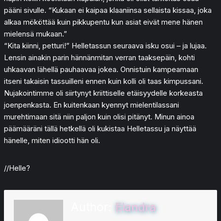
pääni sivulle. “Kukaan ei kaipaa klaaniinsa sellaista kissaa, joka
alkaa mököttää kuin pikkupentu kun asiat eivät mene hänen
mielensä mukaan.”
“Kita kiinni, petturi!” Helletassun seuraava isku osui – ja lujaa.
Lensin ainakin parin hännänmitan verran taaksepäin, kohti
uhkaavan lähellä pauhaavaa jokea. Onnistuin kampeamaan
itseni takaisin tassuilleni ennen kuin kolli oli taas kimpussani.
Nujakointimme oli siirtynyt kriittiselle etäisyydelle korkeasta
joenpenkasta. En kuitenkaan kyennyt mielentilassani
murehtimaan sitä niin paljon kuin olisi pitänyt. Minun ainoa
päämääräni tällä hetkellä oli kukistaa Helletassu ja näyttää
hänelle, miten idiootti hän oli.
//Helle?
Author:
Elandra