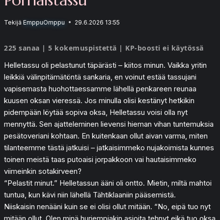
Tekijä
EmppuOmppu
29.6.2026 13:55
225 sanaa | 5 kokemuspistettä | KP-boosti ei käytössä
Helletassu oli pelastunut täpärästi – kiitos minun. Vaikka yritin
leikkiä välinpitämätöntä sankaria, en voinut estää tassujani
vapisemasta huohottaessamme lähellä penkareen reunaa
kuusen oksan vieressä. Jos minulla olisi kestänyt hetkikin
pidempään löytää sopiva oksa, Helletassu voisi olla nyt
mennyttä. Sen ajatteleminen lievensi hieman vihan tuntemuksia
pesätoveriani kohtaan. En kuitenkaan ollut aivan varma, miten
tilanteemme tästä jatkuisi – jatkaisimmeko nujakoimista kunnes
toinen meistä taas putoaisi jorpakkoon vai hautaisimmeko
viimeinkin sotakirveen?
“Pelastit minut.” Helletassun ääni oli ontto. Mietin, miltä mahtoi
tuntua, kun kävi niin lähellä Tähtiklaaniin pääsemistä.
Niiskaisin nenääni kuin se ei olisi ollut mitään. “No, eipä tuo nyt
mitään ollut. Olen minä hurjempiakin asioita tehnyt eikä tuo oksa