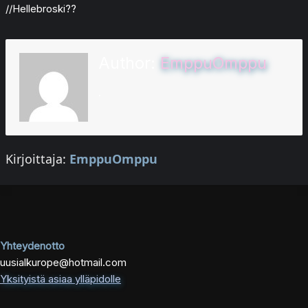
//Hellebroski??
Author:
EmppuOmppu
.
Kirjoittaja:
EmppuOmppu
Yhteydenotto
uusialkurope@hotmail.com
Yksityistä asiaa ylläpidolle