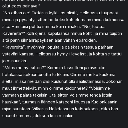
ollut edes painava.”
“No ethän ole! Tietäisin kyllä, jos olisit”, Helletassu tuuppasi
minua ja pysähtyi sitten hetkeksi katselemaan minua kulmiensa
alta. Hän taisi pohtia samaa kuin minäkin. “No, tuota…
Kavereita?” Kolli ojensi käpäläänsä minua kohti, ja minä tuijotin
sitä parin silmänräpäyksen ajan vähän epäröiden.
“Kavereita”, myönnyin lopulta ja paiskasin tassua parhaan
ystäväni kanssa. Helletassu hymyili leveästi, ja kohta se tarttui
jo minuunkin.
“Mitäs me nyt sitten?” Kömmin tassuilleni ja ravistelin
hötäkässä sekaantunutta turkkiani. Olimme melko kaukana
sieltä, missä meidän olisi kuulunut olla saalistamassa. Jokohan
muut ihmettelivät, mihin olimme kadonneet? “Voisimme
varmaan palata takaisin… tai sitten voisimme tehdä jotain
hauskaa”, tuumasin ääneen katseeni lipuessa Kuolonklaanin
rajan suuntaan. Vilkaisin Helletassuun katsoakseni, oliko hän
saanut saman ajatuksen kuin minäkin.