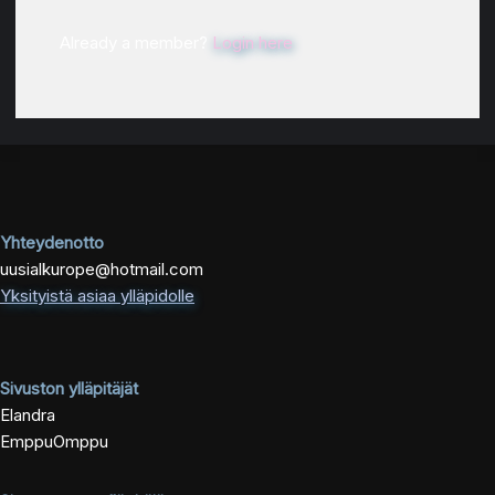
Already a member?
Login here
Yhteydenotto
uusialkurope@hotmail.com
Yksityistä asiaa ylläpidolle
Sivuston ylläpitäjät
Elandra
EmppuOmppu