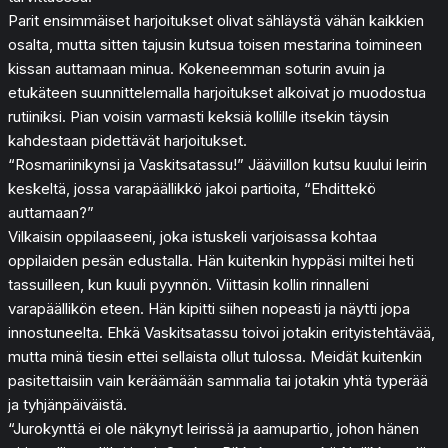
Parit ensimmäiset harjoitukset olivat sähläystä vähän kaikkien
osalta, mutta sitten tajusin kutsua toisen mestarina toimineen
kissan auttamaan minua. Kokeneemman soturin avuin ja
etukäteen suunnittelemalla harjoitukset alkoivat jo muodostua
rutiiniksi. Pian voisin varmasti keksiä kollille itsekin täysin
kahdestaan pidettävät harjoitukset.
“Rosmariinikynsi ja Vaskitsatassu!” Jääviillon kutsu kuului leirin
keskeltä, jossa varapäällikkö jakoi partioita, “Ehdittekö
auttamaan?”
Vilkaisin oppilaaseeni, joka istuskeli varjoisassa kohtaa
oppilaiden pesän edustalla. Hän kuitenkin hyppäsi miltei heti
tassuilleen, kun kuuli pyynnön. Viittasin kollin rinnalleni
varapäällikön eteen. Hän kipitti siihen nopeasti ja näytti jopa
innostuneelta. Ehkä Vaskitsatassu toivoi jotakin erityistehtävää,
mutta minä tiesin ettei sellaista ollut tulossa. Meidät kuitenkin
pasitettaisiin vain keräämään sammalia tai jotakin yhtä typerää
ja tyhjänpäiväistä.
“Jurokynttä ei ole näkynyt leirissä ja aamupartio, johon hänen