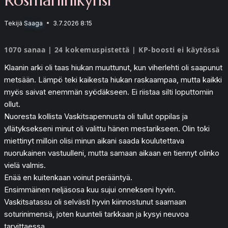
Tekijä
Saaga
3.7.2026 8:15
1070 sanaa | 24 kokemuspistettä | KP-boosti ei käytössä
Klaanin arki oli taas hiukan muuttunut, kun viherlehti oli saapunut
metsään. Lämpö teki kaikesta hiukan raskaampaa, mutta kaikki
myös saivat enemmän syödäkseen. Ei riistaa silti loputtomiin
ollut.
Nuoresta kollista Vaskitsapennusta oli tullut oppilas ja
yllätyksekseni minut oli valittu hänen mestarikseen. Olin toki
miettinyt milloin olisi minun aikani saada koulutettava
nuorukainen vastuulleni, mutta samaan aikaan en tiennyt olinko
vielä valmis.
Enää en kuitenkaan voinut perääntyä.
Ensimmäinen neljäsosa kuu sujui onnekseni hyvin.
Vaskitsatassu oli selvästi hyvin kiinnostunut saamaan
soturinimensä, joten kuunteli tarkkaan ja kysyi neuvoa
tarvittaessa.