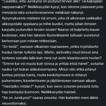
“Luuletko, että Jurokynsi on joutunut hirviön alle? Tai kaksijalan
nappaamaksi?” Neilikkasydän kysyi, kun olimme päässeet pois
metsästä eikä soturitoveriamme vieläkään näkynyt.
Kysymyksestä mieleeni tuli emoni, joka oli aikoinaan seikkaillut
ukkospolulle oppilaana ja miltei kuollut, mutta jollain ihmeen
kaupalla joutunutkin hirviön sisään! Naaras oli kuljetettu kauas
kodistaan, eikä hän takaisin Kuolonklaaniin tultuaan suostunut
kertomaan juuri mitään retkestään.
“En tiedä”, vastasin vilkaisten naaraaseen, jonka myötätunto
huokui tämän turkista läpi. Mietin, aistivatko muut kissat aina
tunteeni samalla lailla kuin minä nyt aistin klaanitoverini huolen?
“Emme kai voi muuta kuin toivoa ja yrittää etsiä hänet”, soturitar
naukui nyt hiukan alakuloisempana. Minun olisi ehkä pitänyt
koittaa piristää häntä, mutta keskittymiseni ei riittänyt
puhumiseen, kävelemiseen ja jäljittämiseen samaan aikaan.
“Haistatko mitään?” kysyin, kun vieno soturien pesästä tuttu
haju kantautui kuonooni. Neilikkasydän haisteli.
“Se on Jurokynsi!” naaras innostui. Hän kuitenkin meni äkkiä
neuvottomaksi.