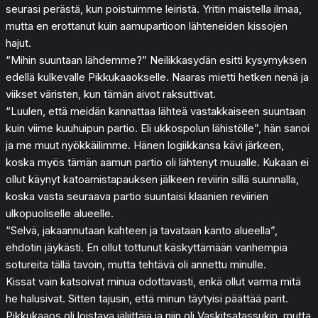
seurasi perästä, kun poistuimme leiristä. Yritin maistella ilmaa,
mutta en erottanut kuin aamupartioon lähteneiden kissojen
hajut.
“Mihin suuntaan lähdemme?” Neilikkasydän esitti kysymyksen
edellä kulkevalle Pikkukaaokselle. Naaras mietti hetken nenä ja
viikset väristen, kun tämän aivot raksuttivat.
“Luulen, että meidän kannattaa lähteä vastakkaiseen suuntaan
kuin viime kuuhuipun partio. Eli ukkospolun lähistölle”, hän sanoi
ja me muut nyökkäilimme. Hänen logiikkansa kävi järkeen,
koska myös tämän aamun partio oli lähtenyt muualle. Kukaan ei
ollut käynyt katoamistapauksen jälkeen reviirin sillä suunnalla,
koska vasta seuraava partio suuntaisi klaanien reviirien
ulkopuoliselle alueelle.
“Selvä, jakaannutaan kahteen ja tavataan kanto alueella”,
ehdotin jäykästi. En ollut tottunut käskyttämään vanhempia
sotureita tällä tavoin, mutta tehtävä oli annettu minulle.
Kissat vain katsoivat minua odottavasti, enkä ollut varma mitä
he halusivat. Sitten tajusin, että minun täytyisi päättää parit.
Pikkukaaos oli loistava jäljittäjä ja niin oli Vaskitsatassukin, mutta