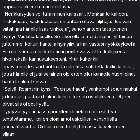
oppilaalla oli enemmän opittavaa.
“Neilikkasydän voi tulla minun kanssani. Menkää te kahden.
Pikkukaaos, Vaskitsatassu on erittäin etevä jäljittäjä. Jos vain
viitsit, jaa hänelle lisää vinkkejä”, sanoin antaen taas pienen
hymyn Vaskitsatassulle. Se alkoi olla jo meidän pieni yhteinen
juttumme: kehuin häntä ja hymyilin ja hän vastasi nyökkäyksellä.
En ollut varma menikö kehuni perille vai välittikö kolli pientä
hiventäkään kannustuksestani. Yritin kuitenkin
epävarmuudestani huolimatta rakentaa suhdetta kollin kanssa,
jotta hänelle ei jäisi sellainen olo etten ollut kunnolla huomioinut
häntä koulutuksessa.
“Selvä, Rosmariinikynsi. Teen parhaani”, vanhempi soturi naukui
ja kurmasi päätään hiukan kunnioituksen osoituksena. Ohjeeni
olivat siis olleet hyvät.
Tyytyväisyys rinnassa poreillen oli helpompi keskittyä
tehtäväämme. Iloinen oloni antoi askelilleni vähän lisää
ponnahtavuutta. Oli kuin olisin liidellyt ilmassa kävelemisen
sijaan.