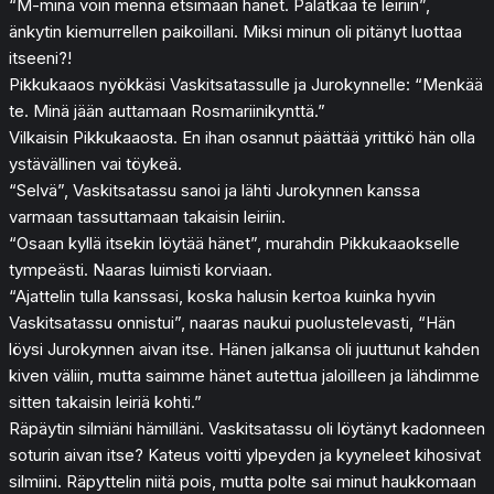
“M-minä voin mennä etsimään hänet. Palatkaa te leiriin”,
änkytin kiemurrellen paikoillani. Miksi minun oli pitänyt luottaa
itseeni?!
Pikkukaaos nyökkäsi Vaskitsatassulle ja Jurokynnelle: “Menkää
te. Minä jään auttamaan Rosmariinikynttä.”
Vilkaisin Pikkukaaosta. En ihan osannut päättää yrittikö hän olla
ystävällinen vai töykeä.
“Selvä”, Vaskitsatassu sanoi ja lähti Jurokynnen kanssa
varmaan tassuttamaan takaisin leiriin.
“Osaan kyllä itsekin löytää hänet”, murahdin Pikkukaaokselle
tympeästi. Naaras luimisti korviaan.
“Ajattelin tulla kanssasi, koska halusin kertoa kuinka hyvin
Vaskitsatassu onnistui”, naaras naukui puolustelevasti, “Hän
löysi Jurokynnen aivan itse. Hänen jalkansa oli juuttunut kahden
kiven väliin, mutta saimme hänet autettua jaloilleen ja lähdimme
sitten takaisin leiriä kohti.”
Räpäytin silmiäni hämilläni. Vaskitsatassu oli löytänyt kadonneen
soturin aivan itse? Kateus voitti ylpeyden ja kyyneleet kihosivat
silmiini. Räpyttelin niitä pois, mutta polte sai minut haukkomaan