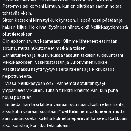
Pettymys sai korvani luimuun, kun en ollutkaan saanut hoitaa
tehtävää yksin.
Sitten katseeni kiinnittyi Jurokynteen. Häpeä nosti päätään ja
halusin kiljua. He olivat löytäneet hänet, eikä Neilikkasydämestä
ollut tietoakaan.
Olin epäonnistunut kaameasti! Olimme lähteneet etsimään
soturia, mutta hukuttaneet matkalla toisen.
Lannistuneena ja itku kurkussa tassutin takaisin tulosuuntaani
Pikkukaaoksen, Vaskitsatassun ja Jurokynnen luokse.
Vaskitsatassu näytti tyytyväiseltä itseensä ja Pikkukaaos
helpottuneelta.
“Missä Neilikkasydän on?” vanhempi soturitar kysyi
ympärilleen vilkuillen. Tunsin turkkini kihelmöivän, kun puna
nousi poskilleni.
“En tiedä, hän taisi lähteä väärään suuntaan. Koitin etsiä häntä,
siksi kuljin väärään suuntaan!” selittelin hermostuneena, mutta
sain vastaukseksi kaikilta kolmelta epäilevät katseet. Kurkkuani
alkoi kuristaa, kun itku teki tuloaan.