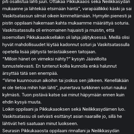
piti osallistua lähti juuri. Ottakaa Pikkukaaos sekä Neilikkasydän
mukaanne ja lähtekää etsimään häntä”, varapäällikkö käski ja sai
Vaskitsatassun silmät oikein kimmeltämään. Hymyilin pienesti ja
pistin oppilaani hakemaan kahta mukaamme määrättyä soturia.
Vaskitsatassulla oli erinomainen hajuaisti ja muistin, että
isoemollani Pikkukaaoksellakin oli lahja jäljityksessä. Meillä olisi
hyvät mahdollisuudet löytää kadonnut soturi ja Vaskitsatassulla
opetella lisää jäljitystä terästääkseen taitojaan.
“Milloin hänet on viimeksi nähty?” kysyin Jääviillolta
tunnustelevasti. En tuntenut kollia kunnolla enkä halunnut
ärsyttää tätä sen enempää.
“Viime kuunnousun aikoihin tai joskus sen jälkeen. Kenelläkään
ei ole tietoa mihin hän lähti”, punertava turkkinen soturi naukui
kylmästi. Tuon pistävä katse sai minut häpymään ennen kuin
ehdin kysyä muuta.
Loikin oppilaani ja Pikkukaaoksen sekä Neilikkasydämen luo.
Vaskitsatassu oli selvästi esittänyt asian naaraille jo, sillä he
lähtivät heti saatuaan minut luokseen.
Seurasin Pikkukaaosta oppilaani rinnallani ja Neilikkasydän