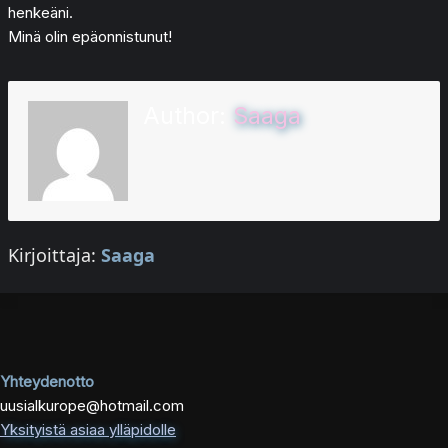
henkeäni.
Minä olin epäonnistunut!
Author:
Saaga
Kirjoittaja:
Saaga
Yhteydenotto
uusialkurope@hotmail.com
Yksityistä asiaa ylläpidolle