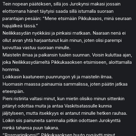
Tein nopean päätöksen, sillä jos Jurokynsi makasi jossain
elottomana hänet täytyisi saada sillä istumalla suoraan
parantajan pesään: “Mene etsimään Pikkukaaos, minä seuraan
hajujälkeä tässä.”
Neilikkasydän nyökkäsi ja pinkaisi matkaan. Naaraan nenä ei
ollut aivan yhtä harjaantunut kuin minun, joten olisi parempi
luovuttaa vastuu suoraan minulle.
Maistelin ilmaa ja paikansin tuulen suunnan. Voisin kuluttaa ajan,
joka Neilikkasydämeltä Pikkukaaoksen etsimiseen, aloittamalla
hommia.
Loikkasin kaatuneen puunrungon yli ja maistelin ilmaa.
Huomasin maassa painaumia sammalissa, joten päätin jatkaa
eteenpäin.
Pieni ristiriita valtasi minut, kun mietin olisiko minun sittenkin
pitänyt odottaa muita ja antaa Vaskitsatassulle kunnia
jäljitylseen, mutta itsekkyys ei antanut minulle hetken rauhaa.
Loikin siis painuneita sammalia pitkin odottaen Jurokynttä
minkä tahansa puun takana.
“Rosmariinikynsi!” Pikkukaaoksen huuto pysäytti minut.