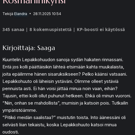
Tekijä
Elandra
28.11.2025 10:54
345 sanaa | 8 kokemuspistettä | KP-boosti ei käytössä
Kirjoittaja: Saaga
Kuuntelin Lepakkohuudon sanoja sydän hakaten rinnassani.
Entä jos kolli päättäisikin lähteä etsimään kahta muukalaista,
joita epäilimme hänen sisaruksikseen? Pelko käänsi vatsaani.
Lepakkohuuto oli läheisin ystäväni. Olimme olleet ystäviä
pennuista asti. Ei hän voisi jättää minua noin vaan, eihän?
Tajusin, ettei kolli ollut puhunut hetkeen. Ehkä oli minun vuoroni.
“Niin, onhan se mahdollista”, mumisin ja katsoin pois. Tutkailin
ympäristöämme.
“Pitikö meidän saalistaa?” muistutin toista. Into äänessäni oli
selvästi liian tekaistu, koska Lepakkohuuto katsoi minua
oudosti.