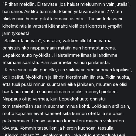
“Pitihän meidän. Ei tarvitse, jos haluat mieluummin vain jutella”,
hän sanoi. Aistiko tummaturkkinen ystäväni aikeeni? Miten
olinkin näin huono piilottelemaan asioita… Tunsin turkissani
kihelmöintiä ja vatsani käännähti vielä pari kierrosta ympäri
jännityksestä.
“Saalistetaan vain”, vastasin, vaikken ollut ihan varma
onnistuisinko nappaamaan mitään näin hermostuneena.
Lepakkohuuto nyökkäsi. Haistelimme ilmaa ja lähdimme
etsimään saalista. Pian saimmekin vainun jäniksestä.
“Kierrä sinä tuolle puolelle, niin säikäytän sen suoraan käpäliisi”,
kolli päätti. Nyökkäsin ja lähdin kiertämään jänistä. Pidin huolta,
että tuuli puski minun suuntaani eikä jäniksen, muuten se olisi
haistanut minut ja suunnitelmamme olisi mennyt pieleen.
Nappaus oli jo varmaa, kun Lepakkohuuto onnistui
tömistelemään saaliin suoraan minua kohti. Loikkasin sitä päin,
mutta käpäläni eivät saaneet siitä kunnon otetta ja se pääsi
pakenemaan. Lensin suoraan kuonolleni maahan vinkaisten
kivusta. Kömmin tassuilleni ja hieroin kuonoani tassulla.
“Kävikö pahasti?” Lepakkohuuto, joka oli jo ehtinyt luokseni