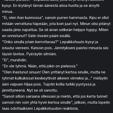
kysyi. En löytänyt tämän äänestä aitoa huolta ja se ärsytti
minua.
“Ei, olen ihan kunnossa”, sanoin purren hammasta. Kipu ei ollut
mitään verrattuna häpeään, jota koin juuri nyt. Minun olisi pitänyt
saada jänis napattua. Se oli aivan selkeän helppo hyppy. Miten
en onnistunut? Sätin itseäni pääni sisällä.
“Onko sinulla jotain kerrottavaa?” Lepakkohuuto kysyi ja
istuutui viereeni. Katsoin pois. Jännitykseni paistoi minusta siis
täysin lävitse. Pyöräytin silmiäni.
“Ei”, murahdin.
“En ole tyhmä. Nään, että jokin on pielessä.”
“Olen ihastunut sinuun! Olen yrittänyt kertoa sinulle, mutta ne
tyhmät kulkukissat keskeyttivät aikeeni viimeksi ja…” möläytin
ääni vaipuen hiljaa pois. Tuijotin kollia turkki pystyssä ja
jännittyneenä. Nyt se oli sanottu.
“Sanoit silloin sairaana ollessasi ja mietin, että jos kerta tunnet
samoin niin voin yhtä hyvin kertoa sinulle”, jatkoin, mutta lopetin
taas odottaakseni Lepakkohuudon reaktiota.