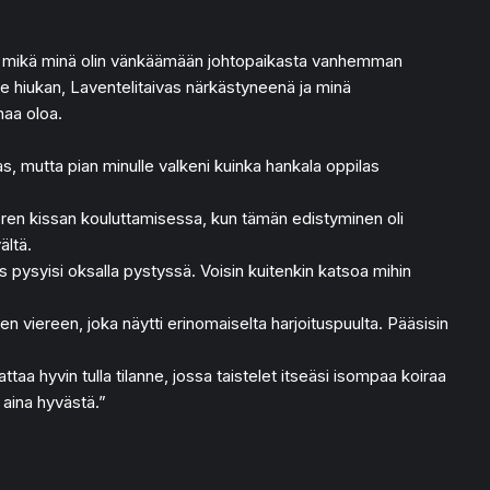
koska mikä minä olin vänkäämään johtopaikasta vanhemman
me hiukan, Laventelitaivas närkästyneenä ja minä
haa oloa.
as, mutta pian minulle valkeni kuinka hankala oppilas
oren kissan kouluttamisessa, kun tämän edistyminen oli
ältä.
es pysyisi oksalla pystyssä. Voisin kuitenkin katsoa mihin
en viereen, joka näytti erinomaiselta harjoituspuulta. Pääsisin
taa hyvin tulla tilanne, jossa taistelet itseäsi isompaa koiraa
 aina hyvästä.”