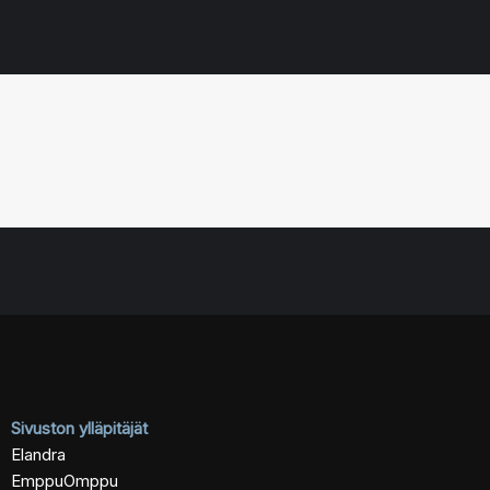
Sivuston ylläpitäjät
Elandra
EmppuOmppu