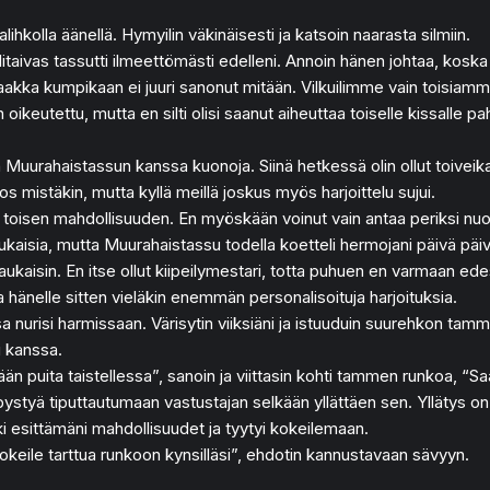
hkolla äänellä. Hymyilin väkinäisesti ja katsoin naarasta silmiin.
telitaivas tassutti ilmeettömästi edelleni. Annoin hänen johtaa, 
saakka kumpikaan ei juuri sanonut mitään. Vilkuilimme vain toisiam
ikeutettu, mutta en silti olisi saanut aiheuttaa toiselle kissalle pa
en Muurahaistassun kanssa kuonoja. Siinä hetkessä olin ollut toiveik
s mistäkin, mutta kyllä meillä joskus myös harjoittelu sujui.
e toisen mahdollisuuden. En myöskään voinut vain antaa periksi nu
aisia, mutta Muurahaistassu todella koetteli hermojani päivä päiv
 naukaisin. En itse ollut kiipeilymestari, totta puhuen en varmaan ed
a hänelle sitten vieläkin enemmän personalisoituja harjoituksia.
 nurisi harmissaan. Värisytin viiksiäni ja istuuduin suurehkon tamm
i kanssa.
n puita taistellessa”, sanoin ja viittasin kohti tammen runkoa, “Saat
 pystyä tiputtautumaan vastustajan selkään yllättäen sen. Yllätys on
ki esittämäni mahdollisuudet ja tyytyi kokeilemaan.
 Kokeile tarttua runkoon kynsilläsi”, ehdotin kannustavaan sävyyn.