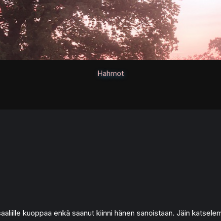
Hahmot
aliille kuoppaa enkä saanut kiinni hänen sanoistaan. Jäin katsele