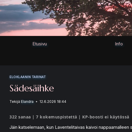
Siirry
sisältöön
Etusivu
Info
ELOKLAANIN TARINAT
Sädesäihke
Tekijä
Elandra
12.6.2026 18:44
322 sanaa | 7 kokemuspistettä | KP-boosti ei käytössä
Jäin katselemaan, kun Laventelitaivas kaivoi nappaamalleen sa