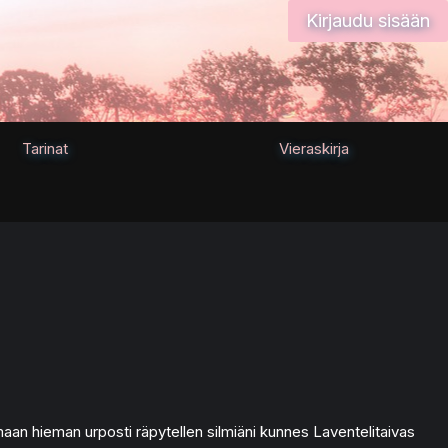
Kirjaudu sisään
Tarinat
Vieraskirja
maan hieman urposti räpytellen silmiäni kunnes Laventelitaivas