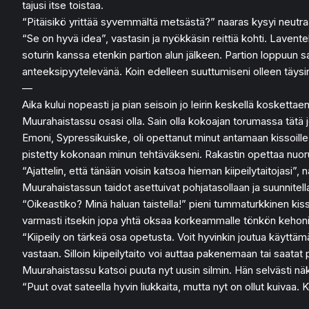
tajusi itse toistaa.
“Pitäisikö yrittää syvemmältä metsästä?” naaras kysyi neutraali
“Se on hyvä idea”, vastasin ja nyökkäsin reittiä kohti. Laven
soturin kanssa etenkin partion alun jälkeen. Partion loppuun 
anteeksipyytelevänä. Koin edelleen suuttumiseni olleen täysin o
—
Aika kului nopeasti ja pian seisoin jo leirin keskellä kosketta
Muurahaistassu osasi olla. Sain olla kokoajan torumassa tätä jo
Emoni, Sypressikuiske, oli opettanut minut antamaan kissoill
pistetty kokonaan minun tehtäväkseni. Rakastin opettaa nuoruk
“Ajattelin, että tänään voisin katsoa hieman kiipeilytaitojasi”,
Muurahaistassun taidot asettuivat pohjatasollaan ja suunnitell
“Oikeastiko? Minä haluan taistella!” pieni tummaturkkinen kissa
varmasti itsekin jopa yhtä oksaa korkeammalle tönkön kehon
“Kiipeily on tärkeä osa opetusta. Voit hyvinkin joutua käyttämää
vastaan. Silloin kiipeilytaito voi auttaa pakenemaan tai saatat
Muurahaistassu katsoi puuta nyt uusin silmin. Hän selvästi nä
“Puut ovat sateella hyvin liukkaita, mutta nyt on ollut kuivaa.