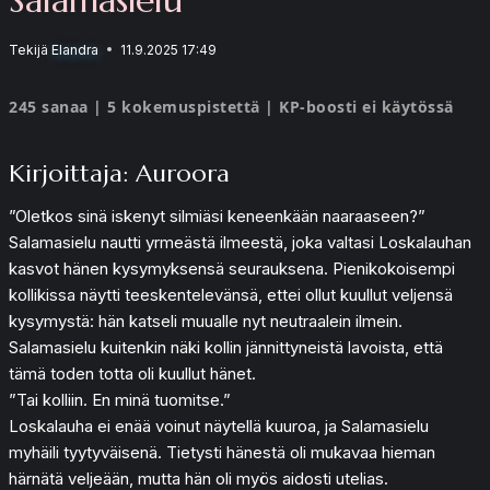
Tekijä
Elandra
11.9.2025 17:49
245 sanaa | 5 kokemuspistettä | KP-boosti ei käytössä
Kirjoittaja: Auroora
”Oletkos sinä iskenyt silmiäsi keneenkään naaraaseen?”
Salamasielu nautti yrmeästä ilmeestä, joka valtasi Loskalauhan
kasvot hänen kysymyksensä seurauksena. Pienikokoisempi
kollikissa näytti teeskentelevänsä, ettei ollut kuullut veljensä
kysymystä: hän katseli muualle nyt neutraalein ilmein.
Salamasielu kuitenkin näki kollin jännittyneistä lavoista, että
tämä toden totta oli kuullut hänet.
”Tai kolliin. En minä tuomitse.”
Loskalauha ei enää voinut näytellä kuuroa, ja Salamasielu
myhäili tyytyväisenä. Tietysti hänestä oli mukavaa hieman
härnätä veljeään, mutta hän oli myös aidosti utelias.