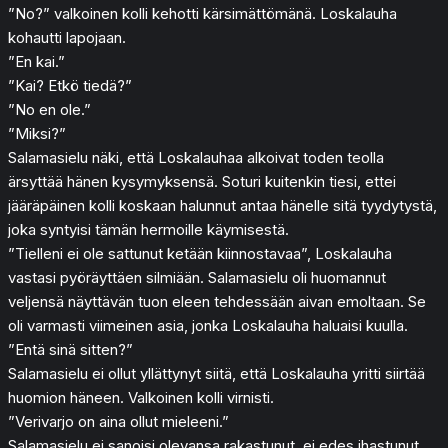
”No?” valkoinen kolli kehotti kärsimättömänä. Loskalauha
kohautti lapojaan.
”En kai.”
”Kai? Etkö tiedä?”
”No en ole.”
”Miksi?”
Salamasielu näki, että Loskalauhaa alkoivat toden teolla
ärsyttää hänen kysymyksensä. Soturi kuitenkin tiesi, ettei
jääräpäinen kolli koskaan halunnut antaa hänelle sitä tyydytystä,
joka syntyisi tämän hermoille käymisestä.
”Tielleni ei ole sattunut ketään kiinnostavaa”, Loskalauha
vastasi pyöräyttäen silmiään. Salamasielu oli huomannut
veljensä näyttävän tuon eleen tehdessään aivan emoltaan. Se
oli varmasti viimeinen asia, jonka Loskalauha haluaisi kuulla.
”Entä sinä sitten?”
Salamasielu ei ollut yllättynyt siitä, että Loskalauha yritti siirtää
huomion häneen. Valkoinen kolli virnisti.
”Verivarjo on aina ollut mieleeni.”
Salamasielu ei sanoisi olevansa rakastunut, ei edes ihastunut.