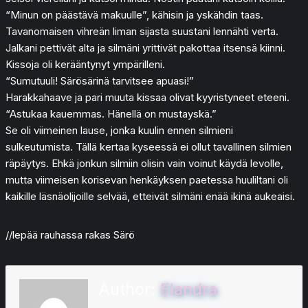
“Minun on päästävä makuulle”, kähisin ja yskähdin taas.
Tavanomaisen vihreän liman sijasta suustani lennähti verta.
Jalkani pettivät alta ja silmäni yrittivät pakottaa itsensä kiinni.
Kissoja oli kerääntynyt ympärilleni.
“Sumutuuli! Särösärinä tarvitsee apuasi!”
Harakkahaave ja pari muuta kissaa olivat kyyristyneet eteeni.
“Astukaa kauemmas. Hänellä on mustayskä.”
Se oli viimeinen lause, jonka kuulin ennen silmieni
sulkeutumista. Tällä kertaa kyseessä ei ollut tavallinen silmien
räpäytys. Ehkä jonkun silmiin olisin vain voinut käydä levolle,
mutta viimeisen korisevan henkäyksen paetessa huuliltani oli
kaikille läsnäolijoille selvää, etteivät silmäni enää ikinä aukeaisi.
//lepää rauhassa rakas Särö
Author:
Elandra