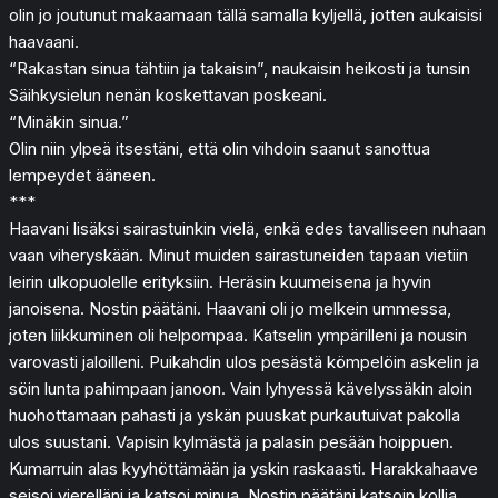
olin jo joutunut makaamaan tällä samalla kyljellä, jotten aukaisisi
haavaani.
“Rakastan sinua tähtiin ja takaisin”, naukaisin heikosti ja tunsin
Säihkysielun nenän koskettavan poskeani.
“Minäkin sinua.”
Olin niin ylpeä itsestäni, että olin vihdoin saanut sanottua
lempeydet ääneen.
***
Haavani lisäksi sairastuinkin vielä, enkä edes tavalliseen nuhaan
vaan viheryskään. Minut muiden sairastuneiden tapaan vietiin
leirin ulkopuolelle erityksiin. Heräsin kuumeisena ja hyvin
janoisena. Nostin päätäni. Haavani oli jo melkein ummessa,
joten liikkuminen oli helpompaa. Katselin ympärilleni ja nousin
varovasti jaloilleni. Puikahdin ulos pesästä kömpelöin askelin ja
söin lunta pahimpaan janoon. Vain lyhyessä kävelyssäkin aloin
huohottamaan pahasti ja yskän puuskat purkautuivat pakolla
ulos suustani. Vapisin kylmästä ja palasin pesään hoippuen.
Kumarruin alas kyyhöttämään ja yskin raskaasti. Harakkahaave
seisoi vierelläni ja katsoi minua. Nostin päätäni katsoin kollia.