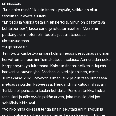
silmissään.
“Kuolenko minä?” kuulin itseni kysyvän, vaikka en ollut
tarkoittanut avata suutani.
“En tiedä ja vaikka tietäisin en kertoisi. Sinun on päätettävä
kohtalosi itse”, kissa sanoi ja istuutui maahan. Maata ei
peittänyt lumi, joten olin todella jossain toisessa
ulottuvuudessa.
“Sulje silmäsi.”
Tein työtä käskettyä ja näin kolmannessa persoonassa oman
hervottoman ruumiini Tuimakatseen selässä Aamuraidan sekä
Kärppämyrskyn tukemana. Katselin itseäni hetken ja tajusin
haavani vuotavan yhä. Maahan jäi verijäljet siihen, mistä
Tuimakatse kulki. Räväytin silmäni auki ja olin taas pimeässä
metsässä puiden katveessa. Hengähdin ja katsoin alaspäin.
Turkkini oli puhdasta kaulan kohdalla. Pörrötin turkkia hiukan
tassullani ja näin syvän pitkän arven, joka minulle jäisi jos
selviäisin leiriin asti.
“Voinko minä oikeasti tehdä jotain selvitäkseni?” kysyin ja
nostin katseeni siihen missä vieras kissa oli seissyt. Hän ei