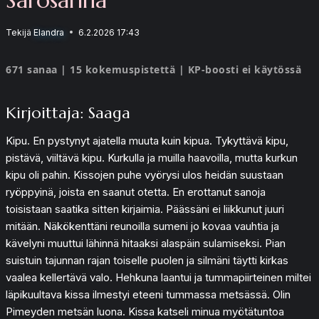
Tekijä
Elandra
6.2.2026 17:43
671 sanaa | 15 kokemuspistettä | KP-boosti ei käytössä
Kirjoittaja: Saaga
Kipu. En pystynyt ajatella muuta kuin kipua. Tykyttävä kipu,
pistävä, viiltävä kipu. Kurkulla ja muilla haavoilla, mutta kurkun
kipu oli pahin. Kissojen puhe vyörysi ulos heidän suustaan
ryöppyinä, joista en saanut otetta. En erottanut sanoja
toisistaan saatika sitten kirjaimia. Päässäni ei liikkunut juuri
mitään. Näkökenttäni reunoilla sumeni jo kovaa vauhtia ja
kävelyni muuttui lähinnä hitaaksi alaspäin sulamiseksi. Pian
suistuin tajunnan rajan toiselle puolen ja silmäni täytti kirkas
vaalea kellertävä valo. Hehkuna laantui ja tummapiirteinen miltei
läpikuultava kissa ilmestyi eteeni tummassa metsässä. Olin
Pimeyden metsän luona. Kissa katseli minua myötätuntoa