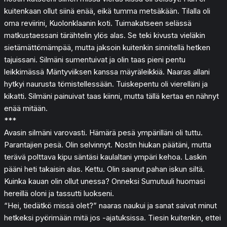
kuitenkaan ollut siinä enää, eikä tumma metsäkään. Tilalla oli
oma reviirini, Kuolonklaanin koti. Tuimakatseen selässä
matkustaessani tärähtelin ylös alas. Se teki kivusta vieläkin
sietämättömämpää, mutta jaksoin kuitenkin sinnitellä hetken
tajuissani. Silmäni sumentuivat ja olin taas pieni pentu
leikkimässä Mäntyviiksen kanssa mäyräleikkiä. Naaras allani
hytkyi naurusta tömistellessään. Tuiskepentu oli vierelläni ja
kikatti. Silmäni painuivat taas kiinni, mutta tällä kertaa en nähnyt
enää mitään.
***
Avasin silmäni varovasti. Hämärä pesä ympärilläni oli tuttu.
Parantajien pesä. Olin selvinnyt. Nostin hiukan päätäni, mutta
terävä polttava kipu säntäsi kaulaltani ympäri kehoa. Laskin
pääni heti takaisin alas. Kettu. Olin saanut pahan iskun siltä.
Kuinka kauan olin ollut unessa? Onneksi Sumutuuli huomasi
hereillä oloni ja tassutti luokseni.
“Hei, tiedätkö missä olet?” naaras naukui ja sanat saivat minut
hetkeksi pyörimään mitä jos -ajatuksissa. Tiesin kuitenkin, ettei