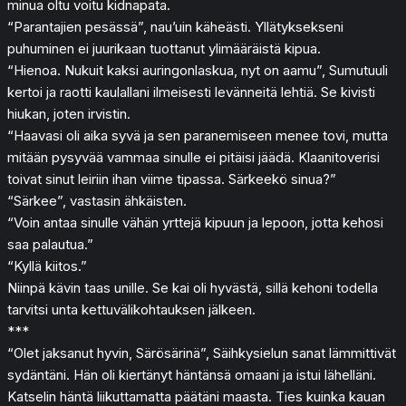
minua oltu voitu kidnapata.
“Parantajien pesässä”, nau’uin käheästi. Yllätyksekseni
puhuminen ei juurikaan tuottanut ylimääräistä kipua.
“Hienoa. Nukuit kaksi auringonlaskua, nyt on aamu”, Sumutuuli
kertoi ja raotti kaulallani ilmeisesti levänneitä lehtiä. Se kivisti
hiukan, joten irvistin.
“Haavasi oli aika syvä ja sen paranemiseen menee tovi, mutta
mitään pysyvää vammaa sinulle ei pitäisi jäädä. Klaanitoverisi
toivat sinut leiriin ihan viime tipassa. Särkeekö sinua?”
“Särkee”, vastasin ähkäisten.
“Voin antaa sinulle vähän yrttejä kipuun ja lepoon, jotta kehosi
saa palautua.”
“Kyllä kiitos.”
Niinpä kävin taas unille. Se kai oli hyvästä, sillä kehoni todella
tarvitsi unta kettuvälikohtauksen jälkeen.
***
“Olet jaksanut hyvin, Särösärinä”, Säihkysielun sanat lämmittivät
sydäntäni. Hän oli kiertänyt häntänsä omaani ja istui lähelläni.
Katselin häntä liikuttamatta päätäni maasta. Ties kuinka kauan