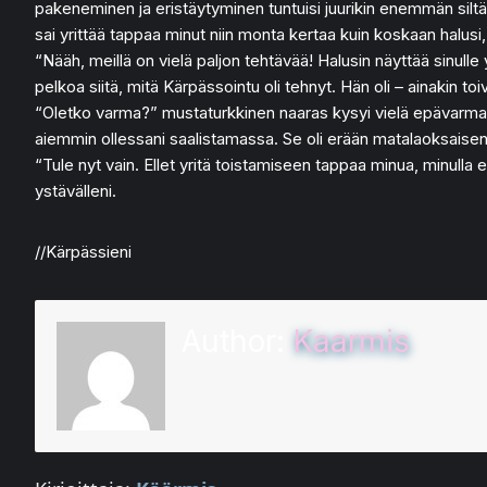
pakeneminen ja eristäytyminen tuntuisi juurikin enemmän siltä, 
sai yrittää tappaa minut niin monta kertaa kuin koskaan halusi
“Nääh, meillä on vielä paljon tehtävää! Halusin näyttää sinul
pelkoa siitä, mitä Kärpässointu oli tehnyt. Hän oli – ainakin toiv
“Oletko varma?” mustaturkkinen naaras kysyi vielä epävarmana,
aiemmin ollessani saalistamassa. Se oli erään matalaoksaisen k
“Tule nyt vain. Ellet yritä toistamiseen tappaa minua, minulla 
ystävälleni.
//Kärpässieni
Author:
Kaarmis