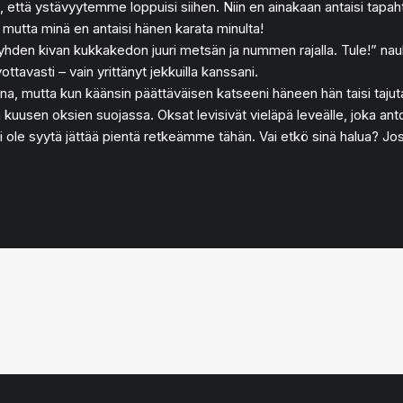
että ystävyytemme loppuisi siihen. Niin en ainakaan antaisi tapahtua
, mutta minä en antaisi hänen karata minulta!
le yhden kivan kukkakedon juuri metsän ja nummen rajalla. Tule!” na
ottavasti – vain yrittänyt jekkuilla kanssani.
 mutta kun käänsin päättäväisen katseeni häneen hän taisi tajuta, 
uusen oksien suojassa. Oksat levisivät vieläpä leveälle, joka antoi 
ei ole syytä jättää pientä retkeämme tähän. Vai etkö sinä halua? Jos 