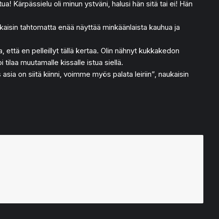
! Kärpässielu oli minun ystväni, halusi hän sitä tai ei! Hän
ukaisin tahtomatta enää näyttää minkäänlaista kauhua ja
että en pelleillyt tällä kertaa. Olin nähnyt kukkakedon
tilaa muutamalle kissalle istua siellä.
asia on siitä kiinni, voimme myös palata leiriin”, naukaisin