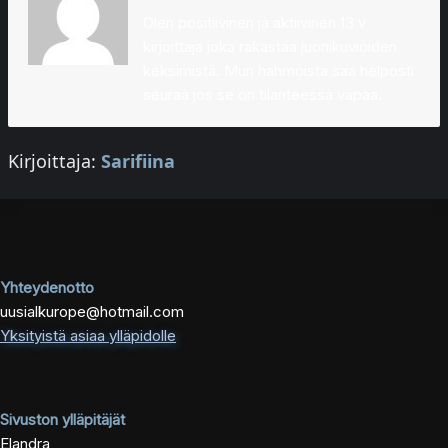
Olen positiivinen ja aktiivinen 13 v
kirjoittaja joka rakastaa juonikuvioiden
keksimistä. Mun hahmoista saa helposti
seuraa jos se on tilanteessa vapaa.
Kirjoittaja:
Sarifiina
Yhteydenotto
uusialkurope@hotmail.com
Yksityistä asiaa ylläpidolle
Sivuston ylläpitäjät
Elandra