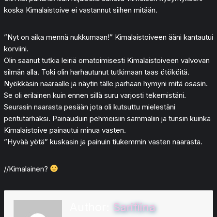
koska Kimalaistoive ei vastannut siihen mitään.
”Nyt on aika mennä nukkumaan!” Kimalaistoiveen ääni kantautui
korviini.
Olin saanut tutkia leiriä omatoimisesti Kimalaistoiveen valvovan
silmän alla. Toki olin harhautunut tutkimaan taas ötököitä.
Nyökkäsin naaraalle ja näytin tälle parhaan hymyni mitä osasin.
Se oli erilainen kuin ennen sillä suru varjosti tekemistäni.
Seurasin naarasta pesään jota oli kutsuttu mielestäni
pentutarhaksi. Painauduin pehmeisiin sammaliin ja tunsin kuinka
Kimalaistoive painautui minua vasten.
”Hyvää yötä” kuskasin ja painuin tiukemmin vasten naarasta.
//Kimalainen?
Author:
Sarifiina