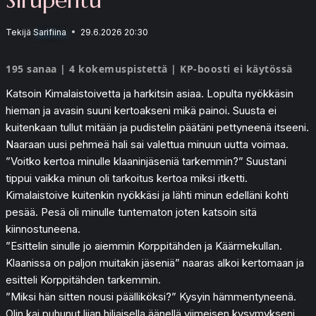
Tekijä
Sarifiina
29.6.2026 20:30
195 sanaa | 4 kokemuspistettä | KP-boosti ei käytössä
Katsoin Kimalaistoivetta ja harkitsin asiaa. Lopulta nyökkäsin
hieman ja avasin suuni kertoakseni mikä painoi. Suusta ei
kuitenkaan tullut mitään ja pudistelin päätäni pettyneenä itseeni.
Naaraan uusi pehmeä hali sai valettua minuun uutta voimaa.
”Voitko kertoa minulle klaaninjäseniä tarkemmin?” Suustani
tippui vaikka minun oli tarkoitus kertoa miksi itketti.
Kimalaistoive kuitenkin nyökkäsi ja lähti minun edelläni kohti
pesää. Pesä oli minulle tuntematon joten katsoin sitä
kiinnostuneena.
”Esittelin sinulle jo aiemmin Korppitähden ja Käärmekullan.
Klaanissa on paljon muitakin jäseniä” naaras alkoi kertomaan ja
esitteli Korppitähden tarkemmin.
”Miksi hän sitten nousi päälliköksi?” Kysyin hämmentyneenä.
Olin kai puhunut liian hiljaisella äänellä viimeisen kysymykseni