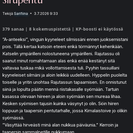
Tekijä
Sarifiina
3.7.2026 9:33
379 sanaa | 8 kokemuspistettä | KP-boosti ei käytössä
”A-anteeksi”, vinguin kyyneleet silmissäni ennen juoksemistani
pois. Tällä kertaa katsoin eteeni enkä törmännyt kehenkään.
Katselin ympärilleni nolostuneena ympärilleni. Rajutassu oli
saanut minut romahtamaan alas enkä enää kestänyt sitä
valtavaa tuskaa mikä vollottamisesta tuli. Pyyhin tassuillani
kyyneleiset silmäni ja aloin leikkiä uudelleen. Hyppelin puolelta
toiselle ja yritin unohtaa Rajutassun tapaamisen. En onnistunut
siinä ja lopulta päätin mennä riistakasalle syömään. Tartuin
kasassa olevaan hiireen ja aloin syömään sen mureaa lihaa.
Kesken syömisen tajusin kuinka väsynyt jo olin. Söin hiiren
loppuun ja taapersin pentutarhalle, jossa Kimalaistoive jo olikin
syömässä.
”Väsyttää hirveästi minä alan nukkua päiväunia.” Kerroin ja
taapersin sammalpetille nukkumaan.