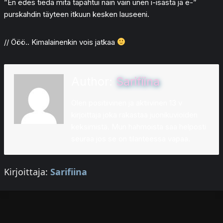
”En edes tiedä mitä tapahtui näin vain unen i-isästä ja e-”
purskahdin täyteen itkuun kesken lauseeni.
// Ööö.. Kimalainenkin vois jatkaa
Author:
Sarifiina
Olen positiivinen ja aktiivinen 13 v
kirjoittaja joka rakastaa juonikuvioiden
keksimistä. Mun hahmoista saa helposti
seuraa jos se on tilanteessa vapaa.
Kirjoittaja:
Sarifiina