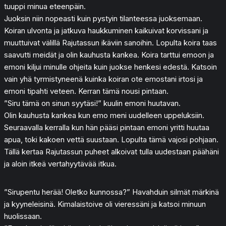
tuuppi minua eteenpäin.
Juoksin niin nopeasti kuin pystyin tilanteessa juoksemaan.
Koiran ulvonta ja jatkuva haukkuminen kaikuivat korvissani ja
muuttuivat välillä Rajutassun ikäviin sanoihin. Lopulta koira taas
saavutti meidät ja olin kauhusta kankea. Koira tarttui emoon ja
emoni kiljui minulle ohjeita kuin juokse henkesi edestä. Katsoin
vain yhä tyrmistyneenä kuinka koiran ote emostani irtosi ja
emoni tipahti veteen. Kerran tämä nousi pintaan.
”Siru tämä on sinun syytäsi!” kuulin emoni huutavan.
Olin kauhusta kankea kun emo meni uudelleen uppeluksiin.
Seuraavalla kerralla kun hän pääsi pintaan emoni yritti huutaa
apua, toki kakoen vettä suustaan. Lopulta tämä vajosi pohjaan.
Tällä kertaa Rajutassun puheet alkoivat tulla uudestaan päähäni
ja aloin itkeä vertahyytävää itkua.
”Sirupentu herää! Oletko kunnossa?” Havahduin silmät märkinä
ja kyyneleisinä. Kimalaistoive oli vieressäni ja katsoi minuun
huolissaan.