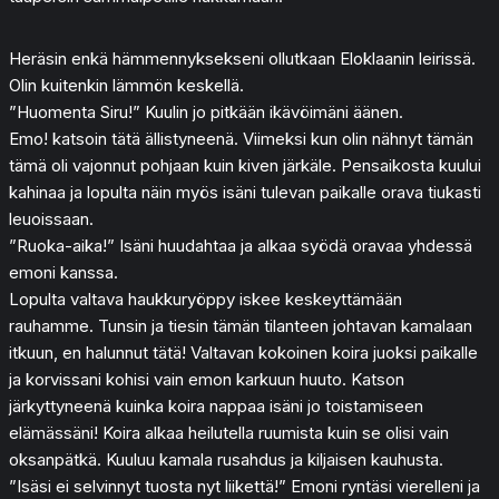
Heräsin enkä hämmennyksekseni ollutkaan Eloklaanin leirissä.
Olin kuitenkin lämmön keskellä.
”Huomenta Siru!” Kuulin jo pitkään ikävöimäni äänen.
Emo! katsoin tätä ällistyneenä. Viimeksi kun olin nähnyt tämän
tämä oli vajonnut pohjaan kuin kiven järkäle. Pensaikosta kuului
kahinaa ja lopulta näin myös isäni tulevan paikalle orava tiukasti
leuoissaan.
”Ruoka-aika!” Isäni huudahtaa ja alkaa syödä oravaa yhdessä
emoni kanssa.
Lopulta valtava haukkuryöppy iskee keskeyttämään
rauhamme. Tunsin ja tiesin tämän tilanteen johtavan kamalaan
itkuun, en halunnut tätä! Valtavan kokoinen koira juoksi paikalle
ja korvissani kohisi vain emon karkuun huuto. Katson
järkyttyneenä kuinka koira nappaa isäni jo toistamiseen
elämässäni! Koira alkaa heilutella ruumista kuin se olisi vain
oksanpätkä. Kuuluu kamala rusahdus ja kiljaisen kauhusta.
”Isäsi ei selvinnyt tuosta nyt liikettä!” Emoni ryntäsi vierelleni ja