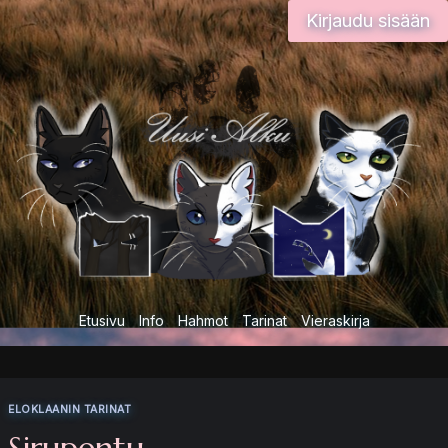
Siirry
Kirjaudu sisään
sisältöön
Etusivu
Info
Hahmot
Tarinat
Vieraskirja
ELOKLAANIN TARINAT
Sirupentu