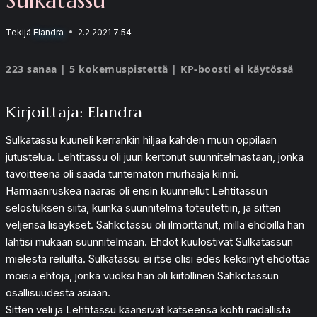
Tekijä
Elandra
2.2.2021 7:54
223 sanaa | 5 kokemuspistettä | KP-boosti ei käytössä
Kirjoittaja: Elandra
Sulkatassu kuuneli kerrankin hiljaa kahden muun oppilaan
jutustelua. Lehtitassu oli juuri kertonut suunnitelmastaan, jonka
tavoitteena oli saada tuntematon murhaaja kiinni.
Harmaanruskea naaras oli ensin kuunnellut Lehtitassun
selostuksen siitä, kuinka suunnitelma toteutettiin, ja sitten
veljensä lisäykset. Sähkötassu oli ilmoittanut, millä ehdoilla hän
lähtisi mukaan suunnitelmaan. Ehdot kuulostivat Sulkatassun
mielestä reiluilta. Sulkatassu ei itse olisi edes keksinyt ehdottaa
moisia ehtoja, jonka vuoksi hän oli kiitollinen Sähkötassun
osallisuudesta asiaan.
Sitten veli ja Lehtitassu käänsivät katseensa kohti raidallista