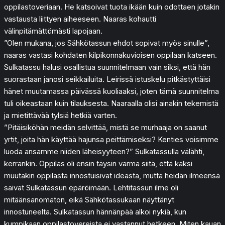
oppilastoveriaan. He katsoivat tuota ikään kuin odottaen jotakin
vastausta liittyen aiheeseen. Naaras kohautti
välinpitämättömästi lapojaan.
”Olen mukana, jos Sähkötassun ehdot sopivat myös sinulle”,
naaras vastasi kohdaten kilpikonnakuvioisen oppilaan katseen.
Sulkatassu halusi osallistua suunnitelmaan vain siksi, että hän
suorastaan janosi seikkailuita. Leirissä istuskelu pitkästyttäisi
hänet muutamassa päivässä kuoliaaksi, joten tämä suunnitelma
tuli oikeastaan kuin tilauksesta. Naaraalla olisi ainakin tekemistä
ja mietittävää tylsiä hetkiä varten.
”Pitäisiköhän meidän selvittää, mistä se murhaaja on saanut
yrtit, joita hän käyttää hajunsa peittämiseksi? Kenties voisimme
luoda ansamme niiden läheisyyteen?” Sulkatassulla välähti,
kerrankin. Oppilas oli ensin täysin varma siitä, että kaksi
muutakin oppilasta innostuisivat ideasta, mutta heidän ilmeensä
saivat Sulkatassun epäröimään. Lehtitassun ilme oli
mitäänsanomaton, eikä Sähkötassukaan näyttänyt
innostuneelta. Sulkatassun hännänpää alkoi nykiä, kun
kumpikaan oppilastovereista ei vastannut hetkeen. Miten kauan