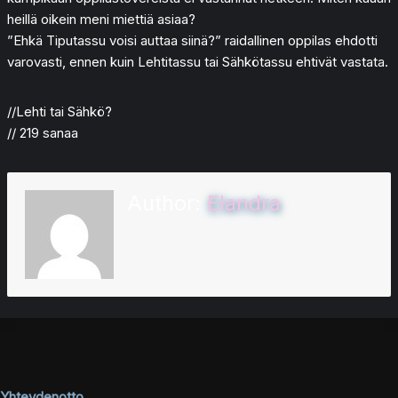
heillä oikein meni miettiä asiaa?
”Ehkä Tiputassu voisi auttaa siinä?” raidallinen oppilas ehdotti
varovasti, ennen kuin Lehtitassu tai Sähkötassu ehtivät vastata.
//Lehti tai Sähkö?
// 219 sanaa
Author:
Elandra
Yhteydenotto