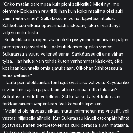
”Onko mitään parempaa kuin pieni seikkailu? Mieti nyt, me
olemme Eloklaanin reviirillä! Ihan kuin koko maailma olisi auki
vain meitä varten”, Sulkatassu ei voinut lopettaa intoilua.
Sähkötassu vilkaisi epävarmasti siskoaan, joka ei välittänyt
veljen mulkoilusta.
”Kuolonklaanin rajojen sisäpuolella pysyminen on ainakin paljon
parempaa ajanvietettä”, paksuturkkinen oppilas vastasi.
Sulkatassu sivuutti veljensä sanat. Sähkötassu oli aina vähän
tylsä. Hän halusi vain tehdä kuten vanhemmat käskivät, eikä
koskaan kuunnella omia ajatuksiaan. Olikohan Sähkötassulla
edes sellaisia?
”Täällä päin eloklaanilaisten hajut ovat aika vahvoja. Käydäänkö
reviirin länsirajalla ja palataan sitten samaa reittiä takaisin?”
Sulkatassu ehdotti veljelleen. Sähkötassu katseli koko ajan
tarkkaavaisesti ympärilleen. Veli kohautti lapojaan.
”Meillä ei ole hirveästi aikaa, mutta voimmehan me yrittää”, veli
vastasi hiljaisella äänellä. Kun Sulkatassu käveli eteenpäin häntä
pystyssä, hänen pentuetoverinsa kulki perässä aivan matalana.
”Onkohan Eloklaani yhtään samanlainen kuin Kuolonklaani?