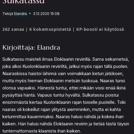
Tekijä
Elandra
3.12.2020 15:08
262 sanaa | 6 kokemuspistettä | KP-boosti ei käytössä
Kirjoittaja: Elandra
Sulkatassu maisteli ilmaa Eloklaanin reviirillä. Sama sekametsä,
joka alkoi Kuolonklaanin reviiriltä, jatkui myös rajan tällä puolen.
Naaraskissa haistoi lähinnä vain voimakkaan ketun jätöksen,
mutta myös hieman Eloklaanin metsän tuoksua. Naaras tunsi
olonsa vapaaksi. Hänestä tuntui, ettei mikään voisi enää ikinä
pysäyttää häntä. Vapaus tuntui hyvältä. Sulkatassu poistui
ensimmäistä kertaa Kuolonklaanin rajan toiselle puolelle. Toki
naaras oli kokeillut rajan ylitystä aiemminkin, mutta ei kahta
ketunmittaa kauemmaksi. Naaras halusi nähdä ja kokea ihan
kaiken. Hän halusi nähdä Eloklaanin reviirin ja tietää tästä täysin
tuntemattomasta klaanista ihan kaiken.