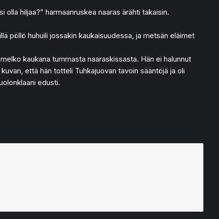
si olla hiljaa?” harmaanruskea naaras ärähti takaisin.
illä pöllö huhuili jossakin kaukaisuudessa, ja metsän eläimet
li melko kaukana tummasta naaraskissasta. Hän ei halunnut
 kuvan, että hän totteli Tuhkajuovan tavoin sääntöjä ja oli
uolonklaani edusti.