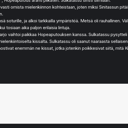
ä”, Hopeaputous ärähti pilkaten. Sulkatassu siristi silmiään.
uvasti omista mielenkiinnon kohteistaan, joten miksi Sinitassun pitäi
n.
oturille, ja alkoi tarkkailla ympäristöä. Metsä oli rauhallinen. Väl
i tosiaan aika paljon erilaisia lintuja.
ovarjo vaihtoi paikkaa Hopeaputouksen kanssa. Sulkatassu pysytte
ielenkiintoiselta kissalta. Sulkatassu oli saanut naaraasta sellaisen
stivat enemmän ne kissat, jotka jotenkin poikkesivat siitä, mitä K