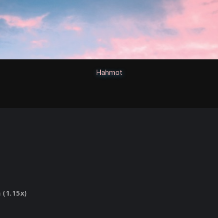
Hahmot
 (1.15x)