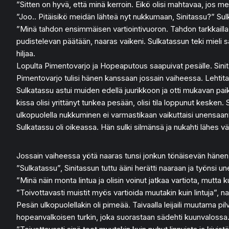
”Sitten on hyvä, että minä kerroin. Eikö olisi mahtavaa, jos me
”Joo.. Pitäisikö meidän lähteä nyt nukkumaan, Sinitassu?” Sulka
”Minä tahdon ensimmäisen vartiointivuoron. Tahdon tarkkailla 
pudistelevan päätään, naaras vaikeni. Sulkatassun teki mieli san
hiljaa.
Lopulta Pimentovarjo ja Hopeaputous saapuivat pesälle. Sinita
Pimentovarjo tulisi hänen kanssaan jossain vaiheessa. Lehtit
Sulkatassu astui muiden edellä juurikkoon ja otti mukavan pa
kissa olisi yrittänyt tunkea pesään, olisi tila loppunut kesken. 
ulkopuolella nukkuminen ei varmastikaan vaikuttaisi unensaanti
Sulkatassu oli oikeassa. Hän sulki silmänsä ja nukahti lähes vä
Jossain vaiheessa yötä naaras tunsi jonkun tönäisevän hänen 
”Sulkatassu”, Sinitassun tuttu ääni herätti naaraan ja työnsi un
”Minä näin monta lintua ja olisin voinut jatkaa vartiota, mutt
”Toivottavasti muistit myös vartioida muutakin kuin lintuja”, n
Pesän ulkopuolellakin oli pimeää. Taivaalla leijaili muutama pi
hopeanvalkoisen turkin, joka suorastaan sädehti kuunvalossa