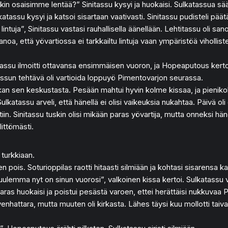
kin osaisimme lentää?” Sinitassu kysyi ja huokaisi. Sulkatassua sääl
tassu kysyi ja katsoi sisartaan vaativasti. Sinitassu pudisteli päät
lintuja”, Sinitassu vastasi rauhallisella äänellään. Lehtitassu oli
oa, että yövartiossa ei tarkkailtu lintuja vaan ympäristöä viholliste
ssu ilmoitti ottavansa ensimmäisen vuoron, ja Hopeaputous kertoi v
assun tehtävä oli vartioida loppuyö Pimentovarjon seurassa.
ikan sen keskustasta. Pesään mahtui hyvin kolme kissaa, ja pieniko
Sulkatassu arveli, että hänellä ei olisi vaikeuksia nukahtaa. Päivä ol
in. Sinitassu tuskin olisi mikään paras yövartija, mutta onneksi h
littömästi.
turkkiaan.
en pois. Soturioppilas raotti hitaasti silmiään ja kohtasi sisarensa k
a kuulemma nyt on sinun vuorosi”, valkoinen kissa kertoi. Sulkatassu
aaras huokaisi ja poistui pesästä varoen, ettei herättäisi nukkuvaa 
lvenhattara, mutta muuten oli kirkasta. Lähes täysi kuu mollotti tai
.