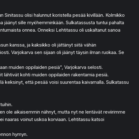
Sinitassu olisi halunnut koristella pesää kivillään. Kolmikko
ikaa jäänyt sille myöhemminkään. Sulkatassusta tuntui pahalta
 pentumaista onnea. Onneksi Lehtitassu oli uskaltanut sanoa
ssun kanssa, ja kaksikko oli jättänyt siitä vähän
niosti. Varjokarva sen sijaan oli jäänyt täysin ilman ruokaa. Se
n muiden oppilaiden pesiä”, Varjokarva selosti.
arit lähtivät kohti muiden oppilaiden rakentamia pesiä.
elä keksinyt, että pesää voisi suurentaa kaivamalla. Sulkatassu
tuihin.
a en ole aikaisemmin nähnyt, mutta nyt ne lentävät reviirimme
ttei naaras voinut uskoa korviaan. Lehtitassu katsoi
 hennon hymyn.