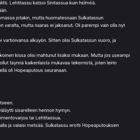
itti. Lehtitassu katsoi Sinitassua kuin hölmöä.
ään.
 sanomassa jotakin, mutta huomatessaan Sulkatassun
n varalta, mutta naaras ei jaksanut. Oli parempi vain olla nyt
artioivansa alkuyön. Sitten olisi Sulkatassun vuoro, ja
koinen kissa olisi mahtunut lisäksi mukaan. Mutta jos useampi
i ollut täynnä kaikenlaista mukavaa tekemistä, joten leirin
änellä oli Hopeaputous seuranaan.
atseen.
 väläytti sisarelleen hennon hymyn.
Pimentovarjoa tai Lehtitassua.
vaalla ja valaisi metsää. Sulkatassu erotti Hopeaputouksen