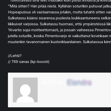
”Toivottavasti sinä teet muutakin kuin puhut linnuista ja kivist
”Mitä sitten? Hän pitää niistä. Kyllähän soturitkin puhuvat jatk
Hopeaputous oli vastaamassa jotakin, mutta tuhahti sitten vai
Sulkatassu käänsi sisarensa puolesta loukkaantuneena selkänsä s
liikkuivat varjoissa. Sulkatassu huomasi, että ympäristössä liikku
Yövartio sujui moitteettomasti, ja jossain vaiheessa Piment
jutella soturille, koska Pimentovarjo ei vaikuttanut kovinkaan m
muutenkin tavanomainen kuolonklaanilainen. Sulkatassua kiinno
//Lehtii?
// 769 sanaa (kp-boosti)
Author:
Elandra