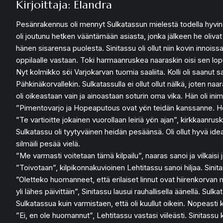
Kirjoittaja: Elandra
Pesänrakennus oli mennyt Sulkatassun mielestä todella hyvin. Na
oli joutunu hetken vääntämään asiasta, jonka jälkeen he olivat
hänen sisarensa puolesta. Sinitassu oli ollut niin kovin innois
oppilaalle vastaan. Toki harmaanruskea naaraskin oisi sen lopu
Nyt kolmikko söi Varjokarvan tuomia saaliita. Kolli oli saanut sa
Pähkinäkorvallekin. Sulkatassulla ei ollut ollut nälkä, joten naa
oli oikeastaan vain ja ainoastaan soturin oma vika. Hän oli inimi
”Pimentovarjo ja Hopeaputous ovat yön teidän kanssanne. He
”Te vartioitte jokainen vuorollaan leiriä yön ajan”, kirkkaanrus
Sulkatassu oli tyytyväinen heidän pesäänsä. Oli ollut hyvä ide
silmäili pesää vielä.
”Me varmasti voitetaan tämä kilpailu”, naaras sanoi ja vilkaisi
”Toivotaan”, kilpikonnakuvioinen Lehtitassu sanoi hiljaa. Sinitas
”Oletteko huomanneet, että erilaiset linnut ovat hiirenkorvan 
yli lähes päivittäin”, Sinitassu lausui rauhallisella äänellä. S
Sulkatassua kuin varmistaen, että oli kuullut oikein. Nopeasti 
”Ei, en ole huomannut”, Lehtitassu vastasi viileästi. Sinitass