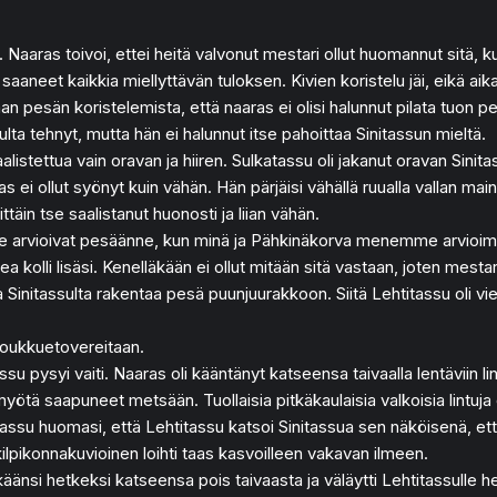
aras toivoi, ettei heitä valvonut mestari ollut huomannut sitä, kun 
 saaneet kaikkia miellyttävän tuloksen. Kivien koristelu jäi, eikä a
saan pesän koristelemista, että naaras ei olisi halunnut pilata tuon
lta tehnyt, mutta hän ei halunnut itse pahoittaa Sinitassun mieltä.
alistettua vain oravan ja hiiren. Sulkatassu oli jakanut oravan Sinita
ras ei ollut syönyt kuin vähän. Hän pärjäisi vähällä ruualla vallan mai
ttäin tse saalistanut huonosti ja liian vähän.
 arvioivat pesäänne, kun minä ja Pähkinäkorva menemme arvioimaa
kea kolli lisäsi. Kenelläkään ei ollut mitään sitä vastaan, joten mest
a Sinitassulta rakentaa pesä puunjuurakkoon. Siitä Lehtitassu oli vi
 joukkuetovereitaan.
su pysyi vaiti. Naaras oli kääntänyt katseensa taivaalla lentäviin lin
myötä saapuneet metsään. Tuollaisia pitkäkaulaisia valkoisia lintuj
ulkatassu huomasi, että Lehtitassu katsoi Sinitassua sen näköisenä, e
kilpikonnakuvioinen loihti taas kasvoilleen vakavan ilmeen.
u käänsi hetkeksi katseensa pois taivaasta ja väläytti Lehtitassulle