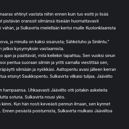
aras ehtinyt vastata niihin ennen kuin tuo esitti jo lisää
ut pistävän oranssit silmänsä itseään huomattavasti
i vähän, ja Sulkavirta mielellään kertoi muille Kuolonklaanista
a, ja minulla on kaksi sisarusta; Sähkötuho ja Sinilintu.”
in jatkoi kysymyksiin vastaamista.
an ja päättävät, mitä kellekin tapahtuu. Sen vuoksi sinun
soi pentua suoraan silmiin ja yritti samalla viestittää sen,
päytti silmiään ja nyökkäsi. Aaltopentu avasi jälleen kerran
etsinyt Saukkopentu. Sulkavirta vilkaisi tulijaa. Jääviilto
n hampaansa. Uhkaavasti Jääviilto otti joitakin askeleita
tta soturia. Sulkavirta nousi ylös.
ta kiinni. Kun hän nosti keveästi pennun ilmaan, sen kynnet
. Ennen pesästä poistumista, Sulkavirta mulkaisi Jääviiltoa