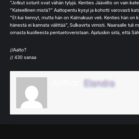
”Jotkut soturit ovat vähän tylyjä. Kenties Jääviilto on vain katee
”Kateellinen mistä?” Aaltopentu kysyi ja kohotti varovasti kat
”Et kai tiennyt, mutta hän on Kalmakuun veli. Kenties hän on ka
hänestä ei kannata välittää”, Sulkavirta virnisti. Naaraalle tul
omasta kuolleesta pentuetoveristaan. Ajatuskin siitä, että Sähk
//Aalto?
// 430 sanaa
Author:
Elandra