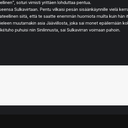
llinen”, soturi virnisti yrittäen lohduttaa pentua.
seensa Sulkavirtaan. Pentu vilkaisi pesän sisäänkäynnille vielä kerr
teellinen siitä, että te saatte enemmän huomiota muilta kuin hän its
i mieleen muutamakin asia Jääviillosta, joka sai monet epäilemään kol
ötuho puhuisi niin Sinilinnusta, sai Sulkavirran voimaan pahoin.