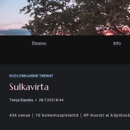
Siirry
sisältöön
Etusivu
Info
KUOLONKLAANIN TARINAT
Sulkavirta
Tekijä
Elandra
28.7.2021 8:44
434 sanaa | 10 kokemuspistettä | KP-boosti ei käytössä