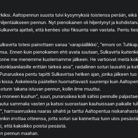
iksi. Aaltopennun suusta tulvi kysymyksiä toistensa perään, eikä na
iljentääkseen pennun. Nyt pienokainen oli hiljentynyt ja kohdistan
virta ajatteli, että kenties olisi fiksuinta vain vastata. Pentu ties
kavirta totesi painottaen sanaa ’varapäällikkö’, ”emoni on Tuhkajuov
mansa. Ennen kuin pienokainen ehti avata suutaan, Sulkavirta kuitenk
jonne me menemme kuolemamme jälkeen. He vartioivat meitä koko aj
aanilaisille erittäin tärkeä asia”, raidallinen soturi lausahti ja kat
aruskea pentu tapitti Sulkavirtaa hetken ajan, jonka jälkeen tuo rä
issa. Askeleista päätellen huomattavasti suurempi kuin Aaltopentua 
turin takana istuvan pennun, kollin ilme muuttui.
ä moneen kuuhun”, suuri, punaruskea kolli sähisi pennulle paljastae
tui sammalia vasten ja katsoi suorastaan kauhuissaan paikalle tullu
an”, harmaanruskea naaras sihahti ja tarttui Aaltopentua niskanahas
kin irrottaa otteensa, jotta soturi sai kannettua tuon ulos pesästä
ti, että kaksikko poistui pesästä.
neen pennun maahan.