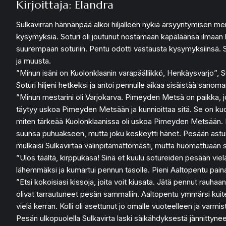
Kirjoittaja: Elandra
Sulkavirran hännänpää alkoi hiljalleen nykiä ärsyyntymisen merk
kysymyksiä. Soturi oli joutunut nostamaan käpäläänsä ilmaan h
suurempaan soturiin. Pentu odotti vastausta kysymyksiinsä. Sulka
ja muusta.
”Minun isäni on Kuolonklaanin varapäällikkö, Henkäysvarjo”, Sul
Soturi hiljeni hetkeksi ja antoi pennulle aikaa sisäistää sano
”Minun mestarini oli Varjokarva. Pimeyden Metsä on paikka, 
täytyy uskoa Pimeyden Metsään ja kunnioittaa sitä. Se on kuolonkl
miten tärkeää Kuolonklaanissa oli uskoa Pimeyden Metsään. Pun
suunsa puhuakseen, mutta joku keskeytti hänet. Pesään astui k
mulkaisi Sulkavirtaa välinpitämättömästi, mutta huomattuaan so
”Ulos täältä, kirppukasa! Sinä et kuulu sotureiden pesään viel
lähemmäksi ja kumartui pennun tasolle. Pieni Aaltopentu painau
”Etsi kokoisiasi kissoja, joita voit kiusata. Jätä pennut rauha
olivat tarrautuneet pesän sammaliin. Aaltopentu ymmärsi kuiten
vielä kerran. Kolli oli asettunut jo omalle vuoteelleen ja varmis
Pesän ulkopuolella Sulkavirta laski säikähdyksestä jännitty