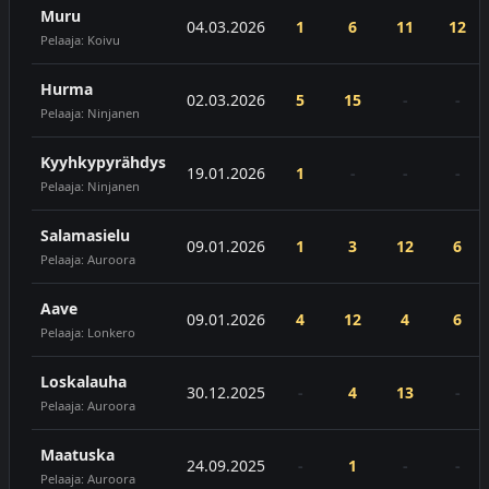
Muru
04.03.2026
1
6
11
12
Pelaaja: Koivu
Hurma
02.03.2026
5
15
-
-
Pelaaja: Ninjanen
Kyyhkypyrähdys
19.01.2026
1
-
-
-
Pelaaja: Ninjanen
Salamasielu
09.01.2026
1
3
12
6
Pelaaja: Auroora
Aave
09.01.2026
4
12
4
6
Pelaaja: Lonkero
Loskalauha
30.12.2025
-
4
13
-
Pelaaja: Auroora
Maatuska
24.09.2025
-
1
-
-
Pelaaja: Auroora