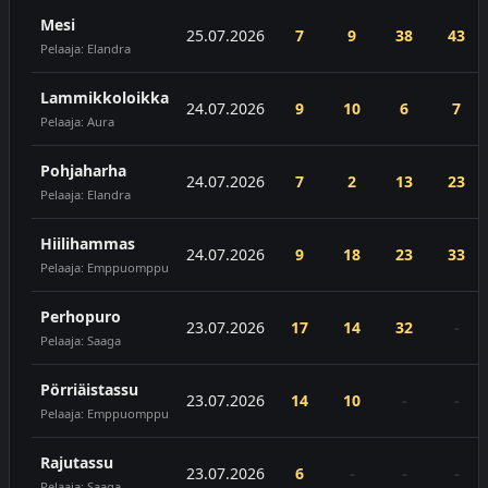
Mesi
25.07.2026
7
9
38
43
Pelaaja: Elandra
Lammikkoloikka
24.07.2026
9
10
6
7
Pelaaja: Aura
Pohjaharha
24.07.2026
7
2
13
23
Pelaaja: Elandra
Hiilihammas
24.07.2026
9
18
23
33
Pelaaja: Emppuomppu
Perhopuro
23.07.2026
17
14
32
-
Pelaaja: Saaga
Pörriäistassu
23.07.2026
14
10
-
-
Pelaaja: Emppuomppu
Rajutassu
23.07.2026
6
-
-
-
Pelaaja: Saaga