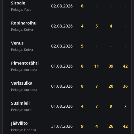
Sirpale
02.08.2026
6
-
-
-
Pelaaja: Yuzu
Ropinaroihu
02.08.2026
4
5
4
-
Pelaaja: Koivu
Venus
02.08.2026
5
-
-
-
Pelaaja: Koivu
Pimentotähti
01.08.2026
8
11
39
42
Pelaaja: Auroora
Varissulka
01.08.2026
8
7
20
36
Pelaaja: Auroora
Susimieli
01.08.2026
4
7
9
7
Pelaaja: Aura
Jääviilto
31.07.2026
9
4
26
42
Pelaaja: Elandra