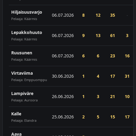
Hiljaisuusvarjo
06.07.2026
8
12
35
-
Pelaaja: Käärmis
Lepakkohuuto
06.07.2026
9
13
61
3
Pelaaja: Käärmis
Ruusunen
06.07.2026
6
6
23
16
Pelaaja: Käärmis
Virtaviima
30.06.2026
1
4
17
31
Pelaaja: Emppuomppu
Lampiväre
26.06.2026
1
3
21
10
Pelaaja: Auroora
Kalle
25.06.2026
2
5
15
17
Pelaaja: Elandra
Aava