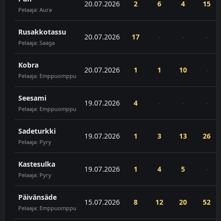
20.07.2026
2
6
4
15
Pelaaja: Aura
Rusakkotassu
20.07.2026
17
-
-
-
Pelaaja: Saaga
Kobra
20.07.2026
1
1
10
-
Pelaaja: Emppuomppu
Seesami
19.07.2026
4
-
-
-
Pelaaja: Emppuomppu
Sadeturkki
19.07.2026
1
3
13
26
Pelaaja: Pyry
Kastesulka
19.07.2026
1
4
5
-
Pelaaja: Pyry
Päivänsäde
15.07.2026
8
12
20
52
Pelaaja: Emppuomppu