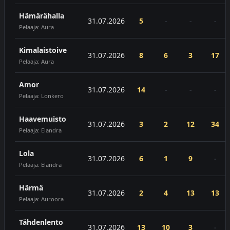
Hämärähalla
31.07.2026
5
-
-
-
Pelaaja: Aura
Kimalaistoive
31.07.2026
8
6
3
17
Pelaaja: Aura
Amor
31.07.2026
14
-
-
-
Pelaaja: Lonkero
Haavemuisto
31.07.2026
3
2
12
34
Pelaaja: Elandra
Lola
31.07.2026
6
1
9
-
Pelaaja: Elandra
Härmä
31.07.2026
2
4
13
13
Pelaaja: Auroora
Tähdenlento
31.07.2026
13
10
3
-