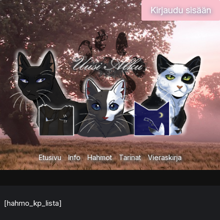
Siirry
Kirjaudu sisään
sisältöön
Etusivu
Info
Hahmot
Tarinat
Vieraskirja
[hahmo_kp_lista]