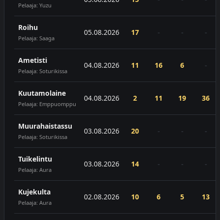
Pelaaja: Yuzu
Roihu
05.08.2026
17
-
-
-
Pelaaja: Saaga
Ametisti
04.08.2026
11
16
6
-
Pelaaja: Soturikissa
Kuutamolaine
04.08.2026
2
11
19
36
Pelaaja: Emppuomppu
Muurahaistassu
03.08.2026
20
-
-
-
Pelaaja: Soturikissa
Tuikelintu
03.08.2026
14
-
-
-
Pelaaja: Aura
Kujekulta
02.08.2026
10
6
5
13
Pelaaja: Aura