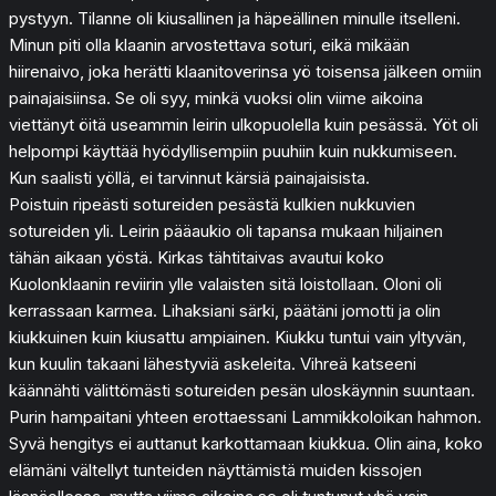
pystyyn. Tilanne oli kiusallinen ja häpeällinen minulle itselleni.
Minun piti olla klaanin arvostettava soturi, eikä mikään
hiirenaivo, joka herätti klaanitoverinsa yö toisensa jälkeen omiin
painajaisiinsa. Se oli syy, minkä vuoksi olin viime aikoina
viettänyt öitä useammin leirin ulkopuolella kuin pesässä. Yöt oli
helpompi käyttää hyödyllisempiin puuhiin kuin nukkumiseen.
Kun saalisti yöllä, ei tarvinnut kärsiä painajaisista.
Poistuin ripeästi sotureiden pesästä kulkien nukkuvien
sotureiden yli. Leirin pääaukio oli tapansa mukaan hiljainen
tähän aikaan yöstä. Kirkas tähtitaivas avautui koko
Kuolonklaanin reviirin ylle valaisten sitä loistollaan. Oloni oli
kerrassaan karmea. Lihaksiani särki, päätäni jomotti ja olin
kiukkuinen kuin kiusattu ampiainen. Kiukku tuntui vain yltyvän,
kun kuulin takaani lähestyviä askeleita. Vihreä katseeni
käännähti välittömästi sotureiden pesän uloskäynnin suuntaan.
Purin hampaitani yhteen erottaessani Lammikkoloikan hahmon.
Syvä hengitys ei auttanut karkottamaan kiukkua. Olin aina, koko
elämäni vältellyt tunteiden näyttämistä muiden kissojen