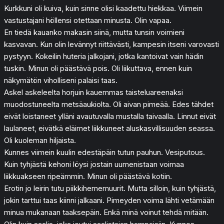
Kurkkuni oli kuiva, kuin sinne olisi kaadettu hiekkaa. Viimein
vastustajani höllensi otettaan minusta. Olin vapaa.
En tiedä kauanko makasin siinä, mutta tunsin voimieni
kasvavan. Kun olin levännyt riittävästi, kampesin itseni varovasti
pystyyn. Kokeilin huteria jalkojani, jotka kantoivat vain hädin
tuskin. Minun oli päästävä pois. Oli liikuttava, ennen kuin
näkymätön viholliseni palaisi taas.
Askel askeleelta horjuin kauemmas taisteluareenaksi
muodostuneelta metsäaukiolta. Oli aivan pimeää. Edes tähdet
eivät loistaneet ylläni avautuvalla mustalla taivaalla. Linnut eivät
laulaneet, eivätkä eläimet liikkuneet aluskasvillisuuden seassa.
Oli kuoleman hiljaista.
Kunnes viimein kuulin edestäpäin tutun pauhun. Vesiputous.
Kuin tyhjästä kehoni löysi jostain uumenistaan voimaa
liikkuakseen ripeämmin. Minun oli päästävä kotiin.
Erotin jo leirin tutu piikkihernemuurit. Mutta silloin, kuin tyhjästä,
jokin tarttui taas kiinni jalkaani. Pimeyden voima lähti vetämään
minua mukanaan taaksepäin. Enkä minä voinut tehdä mitään.