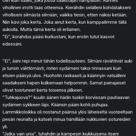
Olin kuin saalis, joka joutui saalistajan hampaisiin. Kunnes
vihollinen irrotti taas otteensa. Kierähdin selälleni kohdatakseni
viholliseni silmästä silmään, vaikka tiesin, etten näkisi ketään.
Niin kävi joka kerta. Joka ainut kerta, kun kamppailimme tällä
aukiolla. Mutta tämä kerta oli erilainen.
”Ei”, korahdus pääsi kurkustani, kun erotin tutut kasvot
edessäni.
”Ei”, ääni repi minut tähän todellisuuteen. Silmäni rävähtivät auki
ja tunsin välittömästi, miten sydämeni takoi rinnassani kuin
etsien pääsyä ulos. Huohotin raskaasti ja käännyin vatsalleni
saadakseni hapen kulkemaan helpommin. Samat painajaiset
olivat toistuneet kerta toisensa jälkeen.
”Tuhkajuova?” kuulin äänen hädin tuskin korvissani pauhaavan
sydämen sykkeen läpi. Käänsin pääni kohti puhujaa.
Lammikkoloikka oli nostanut päänsä ylös läheiseltä vuoteeltaan
pesän reunalta ja katseli minua hämillään nukkuvien sotureiden
yli.
”Jatka vain unia”, tuhahdin ja kampesin kiukkuisena itseni