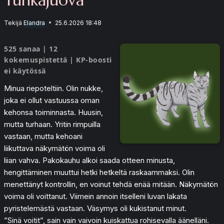
Tekijä
Elandra
25.6.2026 18:48
525 sanaa | 12
kokemuspistettä | KP-boosti
ei käytössä
Minua riepoteltiin. Olin nukke,
joka ei ollut vastuussa oman
kehonsa toiminnasta. Huusin,
mutta turhaan. Yritin rimpuilla
vastaan, mutta kehoani
liikuttava näkymätön voima oli
liian vahva. Pakokauhu alkoi saada otteen minusta,
hengittäminen muuttui hetki hetkeltä raskaammaksi. Olin
menettänyt kontrollin, en voinut tehdä enää mitään. Näkymätön
voima oli voittanut. Viimein annoin itselleni luvan lakata
pyristelemästä vastaan. Väsymys oli kukistanut minut.
”Sinä voitit”, sain vain vaivoin kuiskattua rohisevalla äänelläni.