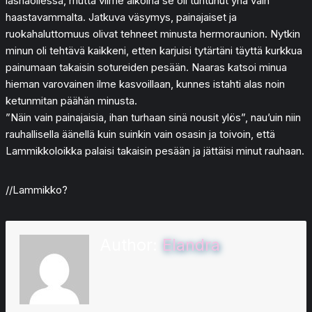
läsnäollessa, mutta viime aikoina se oli tuntunut yhä vain
haastavammalta. Jatkuva väsymys, painajaiset ja
ruokahaluttomuus olivat tehneet minusta hermoraunion. Nytkin
minun oli tehtävä kaikkeni, etten karjuisi tytärtäni täyttä kurkkua
painumaan takaisin sotureiden pesään. Naaras katsoi minua
hieman varovainen ilme kasvoillaan, kunnes istahti alas noin
ketunmitan päähän minusta.
”Näin vain painajaisia, ihan turhaan sinä nousit ylös”, nau’uin niin
rauhallisella äänellä kuin suinkin vain osasin ja toivoin, että
Lammikkoloikka palaisi takaisin pesään ja jättäisi minut rauhaan.
//Lammikko?
Author:
Elandra