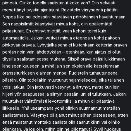
pimeää. Olinko todella saalistanut koko yön? Olin selvästi
menettänyt tyystin ajantajuni. Ravistelin väsyneenä päätäni.
Nopea liike sai edessäni hääräävän pörröhännän havahtumaan.
Sen nappisilmät kääntyivät minua kohti, olin epäilemättä
paljastunut. En ehtinyt miettiä, vaan kehoni toimi kuin
automaatiolla. Jalkani vetivät minua eteenpäin kohti pakoon
pinkovaa oravaa. Lyhytjalkaisena ei kuitenkaan ketterän oravan
perään noin vain lähdettykään – etenkään, kun ajatus ei ollut
täysillä saalistamisessa mukana. Siispä orava pääsi luikkimaan
läheiseen kuuseen ja minä jäin sen oksien alle katselemaan
oranssiturkkisen eläimen menoa. Pudistelin turhautuneena
päätäni. Olin todellakin muuttunut hajamieliseksi, eikä tällainen
voisi jatkua. Olin jatkuvasti väsynyt ja ärtynyt, mutta kun leiri
hiljeni yön saapuessa ja siirryin pesään, uni ei tullutkaan. Jalkani
muuttuivat välittömästi levottomiksi ja minun oli päästävä
liikkeelle. Yhä useampana yönä olinkin suunnannut metsään
saalistamaan. Väsymys oli ajanut minut siihen pisteeseen, etten
enää muistanut montako saalista olin saanut kiinni vai olinko
ollenkaan. Ja jos olin, mihin olin ne piilottanut? Syvä huokaus