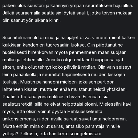
pakeni ulos suustani ja käännyin ympäri seuratakseni hajujälkiä.
Jälkiä seuraamalla saattaisin löytää saaliit, jotka toivon mukaan
olin saanut yön aikana kiinni.
Suunnitelmani oli toiminut ja hajujäljet olivat vieneet minut kaiken
kaikkiaan kahden eri tuoresaaliin luokse. Olin piilottanut ne
huolellisesti hiirenkorvan myötä pehmenneen maan suojaan
mullan ja lehtien alle. Aurinko oli jo ohittanut huippunsa ajat
sitten, enkä ollut tehnyt koko päivänä mitään. Olin vain seissyt
leirin pääaukiolla ja seuraillut hajamielisesti muiden kissojen
touhuja. Muistin painaneeni mieleeni jokaisen partioon
lähteneen kissan, mutta en enää muistanut heistä yhtäkään.
Päätin, että tänä yönä nukkuisin hyvin. Ei enää öisiä
saalistusretkiä, sillä ne eivät helpottaisi oloani. Mielessäni kävi
myös, että olisin voinut pyytää Hehkuaskeleelta
unikonsiemeniä, niiden avulla sairaat saivat unta helpommin.
Mutta enhän minä ollut sairas, antaisiko parantaja minulle
yrttejä? Pelkäsin, että hän kertoisi ongelmistani