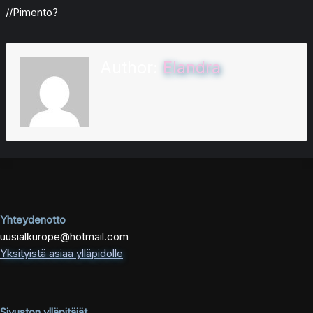
//Pimento?
Author:
Elandra
Yhteydenotto
uusialkurope@hotmail.com
Yksityistä asiaa ylläpidolle
Sivuston ylläpitäjät