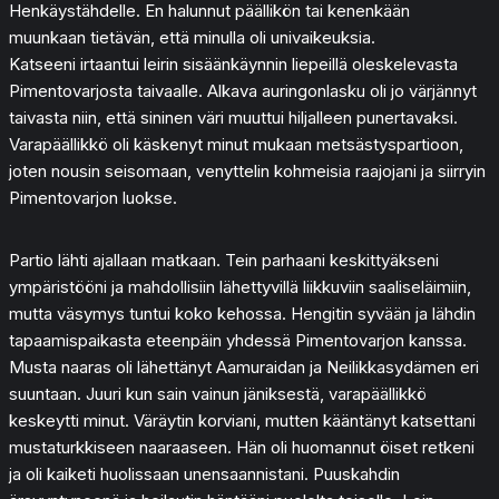
Henkäystähdelle. En halunnut päällikön tai kenenkään
muunkaan tietävän, että minulla oli univaikeuksia.
Katseeni irtaantui leirin sisäänkäynnin liepeillä oleskelevasta
Pimentovarjosta taivaalle. Alkava auringonlasku oli jo värjännyt
taivasta niin, että sininen väri muuttui hiljalleen punertavaksi.
Varapäällikkö oli käskenyt minut mukaan metsästyspartioon,
joten nousin seisomaan, venyttelin kohmeisia raajojani ja siirryin
Pimentovarjon luokse.
Partio lähti ajallaan matkaan. Tein parhaani keskittyäkseni
ympäristööni ja mahdollisiin lähettyvillä liikkuviin saaliseläimiin,
mutta väsymys tuntui koko kehossa. Hengitin syvään ja lähdin
tapaamispaikasta eteenpäin yhdessä Pimentovarjon kanssa.
Musta naaras oli lähettänyt Aamuraidan ja Neilikkasydämen eri
suuntaan. Juuri kun sain vainun jäniksestä, varapäällikkö
keskeytti minut. Väräytin korviani, mutten kääntänyt katsettani
mustaturkkiseen naaraaseen. Hän oli huomannut öiset retkeni
ja oli kaiketi huolissaan unensaannistani. Puuskahdin