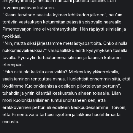
ärsyyntyneenä ja heilautin häntääni puolelta toiselle. Loin
toveriini pistävän katseen.
“Klaani tarvitsee saalista kylmän lehtikadon jälkeen”, nau’uin
terävän vastauksen ketunmitan päässä seisovalle naaraalle.
Pimentovarjon ilme ei värähtänytkään. Hän räpäytti silmiään ja
nyökkäsi.
“Niin, mutta siksi järjestämme metsästyspartioita. Onko sinulla
nukkumisvaikeuksia?” varapäällikkö esitti kysymyksen toisella
tavalla. Pyöräytin turhautuneena silmiäni ja käänsin katseeni
eteenpäin.
“Eikö niitä ole kaikilla aina välillä? Mieleni käy ylikierroksilla,
saalistaminen rentouttaa minua. Huolehtisit ennemmin siitä, että
löydämme Kuolonklaanissa edelleen piilottelevan petturin”,
tuhahdin ja yritin kääntää keskustelun aiheen toisaalle. Liian
moni kuolonklaanilainen tuntui unohtaneen sen, että
erakkoverinen petturi eli edelleen keskuudessamme. Toivoin,
että Pimentovarjo tarttuisi syöttiini ja lakkaisi huolehtimasta
minusta.