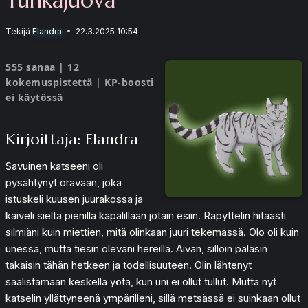
Tekijä
Elandra
22.3.2025 10:54
555 sanaa | 12
kokemuspistettä | KP-boosti
ei käytössä
Kirjoittaja: Elandra
Savuinen katseeni oli
pysähtynyt oravaan, joka
istuskeli kuusen juurakossa ja
kaiveli sieltä pienillä käpälillään jotain esiin. Räpyttelin hitaasti
silmiäni kuin miettien, mitä olinkaan juuri tekemässä. Olo oli kuin
unessa, mutta tiesin olevani hereillä. Aivan, silloin palasin
takaisin tähän hetkeen ja todellisuuteen. Olin lähtenyt
saalistamaan keskellä yötä, kun uni ei ollut tullut. Mutta nyt
katselin yllättyneenä ympärilleni, sillä metsässä ei suinkaan ollut